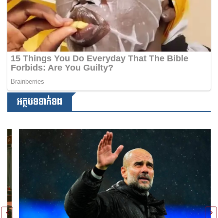
អត្ថបទទាក់ទង