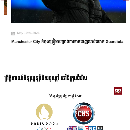
May 19th, 2026
Manchester City កំពុងត្រៀមសម្រាប់ការចាកចេញរបស់លោក Guardiola
ព្រឹត្តិការណ៍កីឡាអូឡាំពិករដូវក្ដៅ នៅទីក្រុងប៉ារីស