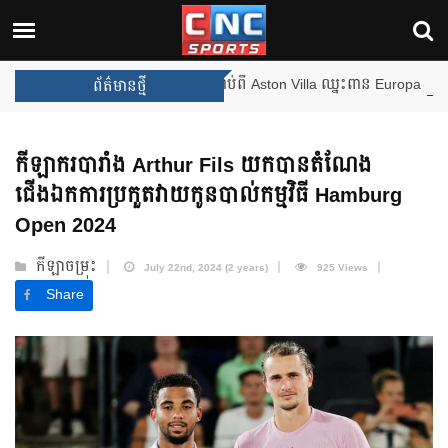
ងឈ្នះពានរង្វាន់បន្ថែមទៀត បន្ទាប់ពី Aston Villa ឈ្នះពាន Europa League
ព័ត៌មានថ្មី
កីឡាករបារាំង Arthur Fils យកបានតំណែង
ជើងឯកការប្រកួតវាយកូនបាល់កម្មវិធី Hamburg
Open 2024
កីឡាចម្រុះ
July 22nd, 2024 (2 years)
925 Views
Share