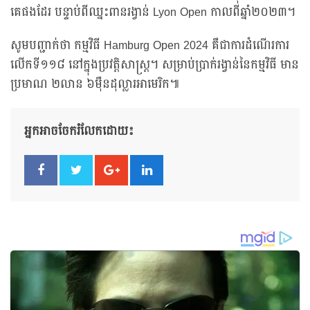
គេផងដែរ បន្ទាប់ពីឈ្នះពានរង្វាន់ Lyon Open កាលពីឆ្នាំ២០២៣។
សូមបញ្ជាក់ថា កម្មវិធី Hamburg Open 2024 គឺជាការដំណើរការ
លើកទី១១៨ នៅក្នុងប្រវត្តិសាស្ត្រ។ សម្រាប់ប្រាក់រង្វាន់នៃកម្មវិធី មាន
ប្រមាណ ២លាន ៦ម៉ឺនដុល្លារអាមេរិក៕
អ្នកអាចចែករំលែកដោយ៖