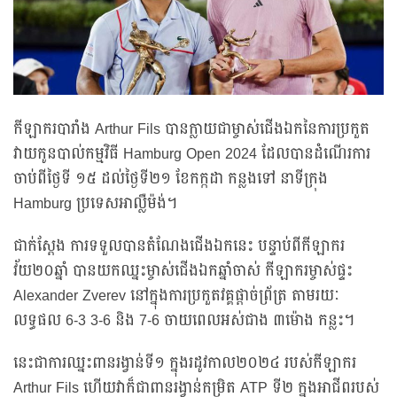
កីឡាករបារាំង Arthur Fils បានក្លាយជាម្ចាស់ជើងឯកនៃការប្រកួត
វាយកូនបាល់កម្មវិធី Hamburg Open 2024 ដែលបានដំណើរការ
ចាប់ពីថ្ងៃទី ១៥ ដល់ថ្ងៃទី២១ ខែកក្កដា កន្លងទៅ នាទីក្រុង
Hamburg ប្រទេសអាល្លឺម៉ង់។
ជាក់ស្តែង ការទទួលបានតំណែងជើងឯកនេះ បន្ទាប់ពីកីឡាករ
វ័យ២០ឆ្នាំ បានយកឈ្នះម្ចាស់ជើងឯកឆ្នាំចាស់ កីឡាករម្ចាស់ផ្ទះ
Alexander Zverev នៅក្នុងការប្រកួតវគ្គផ្តាច់ព្រ័ត្រ តាមរយៈ
លទ្ធផល 6-3 3-6 និង 7-6 ចាយពេលអស់ជាង ៣ម៉ោង កន្លះ។
នេះជាការឈ្នះពានរង្វាន់ទី១ ក្នុងរដូវកាល២០២៤ របស់កីឡាករ
Arthur Fils ហើយវាក៏ជាពានរង្វាន់កម្រិត ATP ទី២ ក្នុងអាជីពរបស់