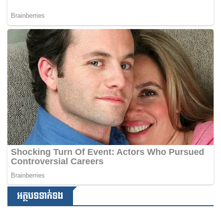
អត្ថបទទាក់ទង