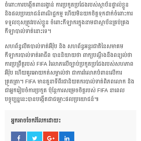
ចំពោះការបង្កើតពានរង្វាន់ ការប្រកួតប្រជែងរបស់ស្ថាប័នផ្ទាល់ខ្លួន
និងផលប្រយោជន៍ពាណិជ្ជកម្ម ហើយមិនយកចិត្តទុកដាក់ចំពោះការ
ទទួលខុសត្រូវរបស់ខ្លួន ចំពោះកីឡាករក្នុងនាមជាស្ថាប័នគ្រប់គ្រង
កីឡាបាល់ទាត់នោះទេ។
សហព័ន្ធលីគបាល់ទាត់អឺរ៉ុប និង សហព័ន្ធអន្តរជាតិនៃសមាគម
កីឡាករបាល់ទាត់អាជីព បាននិយាយថា ពាក្យបណ្តឹងនឹងពន្យល់ថា
ការប្រព្រឹត្តរបស់ FIFA រំលោភលើច្បាប់ប្រកួតប្រជែងរបស់សហភាព
អឺរ៉ុប ហើយគួរអោយកត់សម្គាល់ថា ជាការរំលោភបំពានលើការ
ត្រួតត្រា។ FIFA មានតួនាទីពីរជានិយតករបាល់ទាត់ពិភពលោក និង
ជាអ្នករៀបចំការប្រកួត ប៉ុន្តែការសម្រេចចិត្តរបស់ FIFA នាពេល
បច្ចុប្បន្ននេះបានបង្កើតជាជម្លោះផលប្រយោជន៍៕
អ្នកអាចចែករំលែកដោយ៖