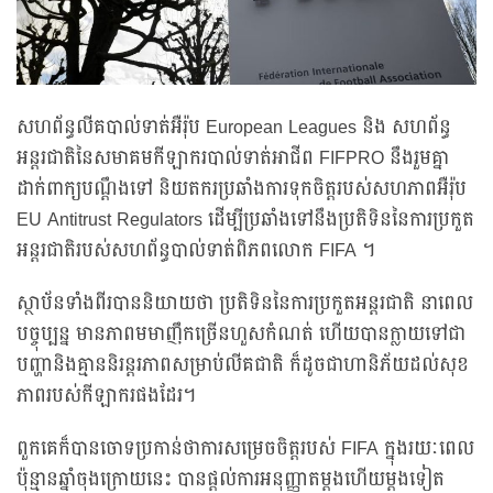
សហព័ន្ធលីគបាល់ទាត់អឺរ៉ុប European Leagues និង សហព័ន្ធ
អន្តរជាតិនៃសមាគមកីឡាករបាល់ទាត់អាជីព FIFPRO នឹងរួមគ្នា
ដាក់ពាក្យបណ្តឹងទៅ និយតករប្រឆាំងការទុកចិត្តរបស់សហភាពអឺរ៉ុប
EU Antitrust Regulators ដើម្បីប្រឆាំងទៅនឹងប្រតិទិននៃការប្រកួត
អន្តរជាតិរបស់សហព័ន្ធបាល់ទាត់ពិភពលោក FIFA ។
ស្ថាប័នទាំងពីរបាននិយាយថា ប្រតិទិននៃការប្រកួតអន្តរជាតិ នាពេល
បច្ចុប្បន្ន មានភាពមមាញឹកច្រើនហួសកំណត់ ហើយបានក្លាយទៅជា
បញ្ហានិងគ្មាននិរន្តរភាពសម្រាប់លីគជាតិ ក៏ដូចជាហានិភ័យដល់សុខ
ភាពរបស់កីឡាករផងដែរ។
ពួកគេក៏បានចោទប្រកាន់ថាការសម្រេចចិត្តរបស់ FIFA ក្នុងរយៈពេល
ប៉ុន្មានឆ្នាំចុងក្រោយនេះ បានផ្តល់ការអនុញ្ញាតម្តងហើយម្តងទៀត