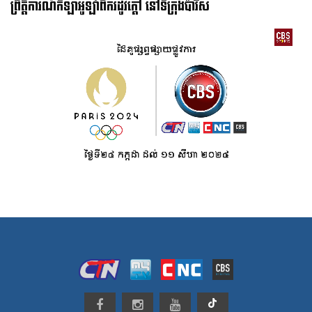
ព្រឹត្តិការណ៍កីឡាអូឡាំពិករដូវក្ដៅ នៅទីក្រុងប៉ារីស