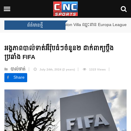
ងឈ្នះពានរង្វាន់បន្ថែមទៀត បន្ទាប់ពី Aston Villa ឈ្នះពាន Europa League
ព័ត៌មានថ្មី
អង្គភាពបាល់ទាត់អឺរ៉ុបធំៗចំនួន២ ដាក់ពាក្យប្តឹង
ប្រឆាំង FIFA
បាល់ទាត់
July 24th, 2024 (2 years)
1315 Views
Share