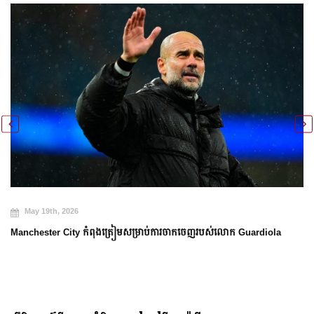
May 19th, 2026
Manchester City កំពុងត្រៀមសម្រាប់ការចាកចេញរបស់លោក Guardiola