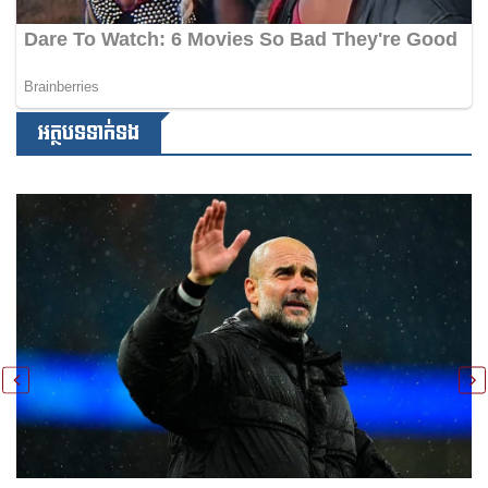
អត្ថបទទាក់ទង