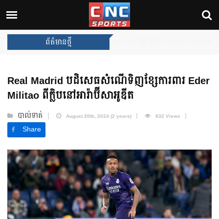
Arsenal បញ្ចប់ការរង់ចាំ ២២ ឆ្នាំ 
ព័ត៌មានថ្មី
Real Madrid បដិសេធសំណើទិញខ្សែការពារ Eder
Militao ពីក្លិបនៅអារ៉ាប៊ីសាអូឌីត
បាល់ទាត់
August 20th, 2024 (2 years)
832 Views
Share