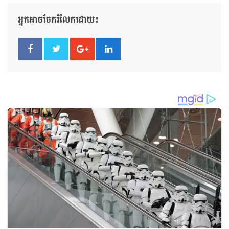
អ្នកអាចចែករំលែកដោយ៖