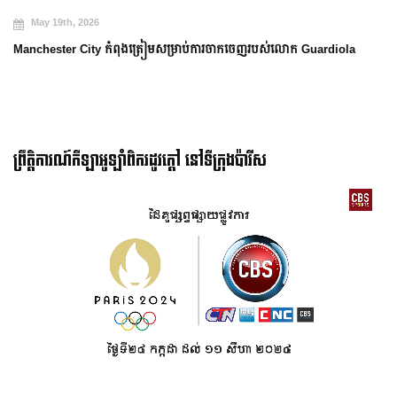
May 19th, 2026
Manchester City កំពុងត្រៀមសម្រាប់ការចាកចេញរបស់លោក Guardiola
ព្រឹត្តិការណ៍កីឡាអូឡាំពិករដូវក្ដៅ នៅទីក្រុងប៉ារីស