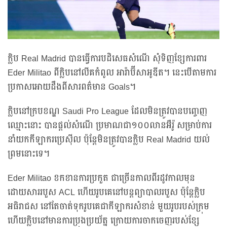
ក្លិប Real Madrid បានធ្វើការបដិសេធសំណើ សុំទិញខ្សែការពារ
Eder Militao ពីក្លិបនៅលីគកំពូល អារ៉ាប៊ីសាអូឌីត។ នេះបើតាមការ
ប្រកាសអោយដឹងពីសារពត៌មាន Goals។
ក្លិបនៅក្របខណ្ឌ Saudi Pro League ដែលមិនត្រូវបានបញ្ចេញ
ឈ្មោះនោះ បានផ្តល់សំណើ ប្រមាណជា១០០លានអឺរ៉ូ សម្រាប់ការ
នាំយកកីឡាករប្រេស៊ីល ប៉ុន្តែមិនត្រូវបានក្លិប Real Madrid យល់
ព្រមនោះទេ។
Eder Militao ខកខានការប្រកួត ជាច្រើនកាលពីរដូវកាលមុន
ដោយសាររបួស ACL ហើយរូបគេនៅបន្តព្យាបាលរបួស ប៉ុន្តែក្លិប
អធិរាជស នៅតែចាត់ទុករូបគេជាកីឡាករសំខាន់ មួយរូបរបស់ក្រុម
ហើយក្លិបនៅមានការប្រុងប្រយ័ត្ន ក្រោយការចាកចេញរបស់ខ្សែ