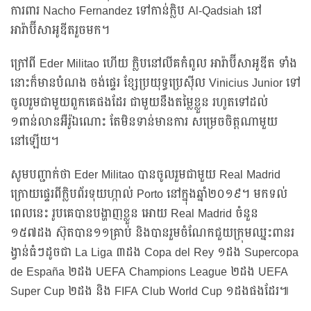
ការពារ Nacho Fernandez ទៅកាន់ក្លិប Al-Qadsiah នៅ
អារ៉ាប៊ីសាអូឌីតរួចមក។
ក្រៅពី Eder Militao ហើយ ក្លិបនៅលីគកំពូល អារ៉ាប៊ីសាអូឌីត ទាំង
នោះក៏មានបំណង ចង់ផ្ទេរ ខ្សែប្រយុទ្ធប្រេស៊ីល Vinicius Junior ទៅ
ចូលរួមជាមួយពួកគេផងដែរ ជាមួយនឹងតម្លៃខ្លួន រហូតទៅដល់
១ពាន់លានអឺរ៉ូឯណោះ តែមិនទាន់មានការ សម្រេចចិត្តណាមួយ
នៅឡើយ។
សូមបញ្ជាក់ថា Eder Militao បានចូលរួមជាមួយ Real Madrid
ក្រោយផ្ទេរពីក្លិបព័រទុយហ្កាល់ Porto នៅក្នុងឆ្នាំ២០១៩។ មកទល់
ពេលនេះ រូបគេបានបង្ហាញខ្លួន អោយ Real Madrid ចំនួន
១៥៧ដង ស៊ុតបាន១១គ្រាប់ និងបានរួមចំណែកជួយក្រុមឈ្នះពានរ
ង្វាន់ធំៗដូចជា La Liga ៣ដង Copa del Rey ១ដង Supercopa
de España ២ដង UEFA Champions League ២ដង UEFA
Super Cup ២ដង និង FIFA Club World Cup ១ដងផងដែរ៕