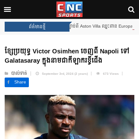
ងឈ្នះពានរង្វាន់បន្ថែមទៀត បន្ទាប់ពី Aston Villa ឈ្នះពាន Europa League
ព័ត៌មានថ្មី
ខ្សែប្រយុទ្ធ Victor Osimhen ចេញពី Napoli ទៅ
Galatasaray ក្នុងនាមជាកីឡាករខ្ចីជើង
បាល់ទាត់
September 3rd, 2024 (2 years)
673 Views
Share