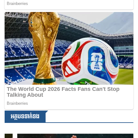
អត្ថបទទាក់ទង