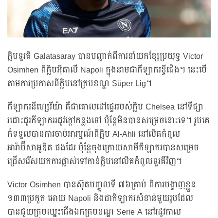
ក្លិបទួរគី Galatasaray បានបញ្ជាក់ពីការនាំយកខ្សែប្រយុទ្ធ Victor
Osimhen ពីក្លិបអ៊ីតាលី Napoli ក្នុងនាមជាកីឡាករខ្ចីជើង។ នេះបើ
តាមការប្រកាសពីក្លិបនៅក្របខណ្ឌ Süper Lig។
កីឡាករនីហ្សេរីយ៉ា គឺជាគោលដៅផ្ទេររបស់ក្លិប Chelsea នៅទីផ្សា
រដោះដូរកីឡាកររដូវក្តៅកន្លងទៅ ប៉ុន្តែមិនបានសម្រេចនោះទេ។ រូបគេ
ក៏ទទួលបានការចាប់អារម្មណ៍ពីក្លិប Al-Ahli នៅលីគកំពូល
អារ៉ាប៊ីសាអូឌីត ផងដែរ ប៉ុន្តែចុងក្រោយសាមីកីឡាករបានសម្រេច
ជ្រើសរើសយកការផ្លាស់ទៅកាន់ក្លិបនៅលីគកំពូលទួរគីវិញ។
Victor Osimhen បានស៊ុតបញ្ចូលទី ៧៦គ្រាប់ ពីការបង្ហាញខ្លួន
១៣៣ប្រកួត អោយ Napoli និងជាកីឡាករសំខាន់មួយរូបដែល
បានជួយក្រុមឈ្នះជើងឯកក្របខណ្ឌ Serie A នៅរដូវកាល