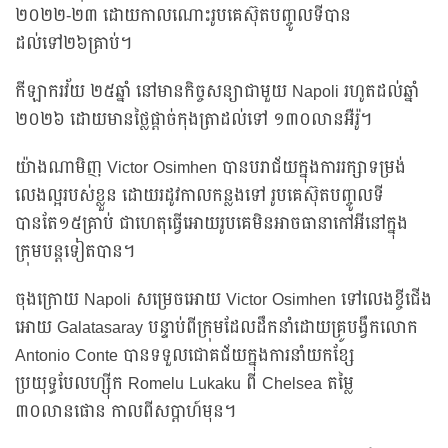
២០២២-២៣ ដោយកាលណោះរូបគេស៊ុតបញ្ចូលទីបាន
ដល់ទៅ២៦គ្រាប់។
កីឡាករវ័យ ២៥ឆ្នាំ នៅមានកិច្ចសន្យាជាមួយ Napoli រហូតដល់ឆ្នាំ
២០២៦ ដោយមានថ្លៃផ្តាច់កុងត្រាដល់ទៅ ១៣០លានអឺរ៉ូ។
យ៉ាងណាមិញ Victor Osimhen បានបរាជ័យក្នុងការរក្សាទម្រង់
លេងល្អរបស់ខ្លួន ដោយរដូវកាលកន្លងទៅ រូបគេស៊ុតបញ្ចូលទី
បានតែ១៥គ្រាប់ ជាហេតុធ្វើអោយរូបគេមិនអាចធានាកៅអីនៅក្នុង
ក្រុមបន្តទៀតបាន។
ចុងក្រោយ Napoli សម្រេចអោយ Victor Osimhen ទៅលេងខ្ចីជើង
អោយ Galatasaray បន្ទាប់ពីក្រុមដែលដឹកនាំដោយគ្រូបង្វឹកលោក
Antonio Conte បានទទួលជោគជ័យក្នុងការនាំយកខ្សែ
ប្រយុទ្ធបែលហ្ស៊ីក Romelu Lukaku ពី Chelsea តម្លៃ
៣០លានផោន កាលពីសប្តាហ៍មុន។