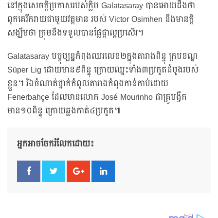
នៅក្នុងសេចក្តីប្រកាសរបស់ក្លិប Galatasaray បានអោយដឹងថា
ពួកគេរីករាយជាមួយវត្តមាន របស់ Victor Osimhen នឹងមានក្តី
សង្ឃឹមថា ក្រុមនឹងទទួលបានផ្លែផ្កាល្អប្រសើរ។
Galatasaray បច្ចុប្បន្នកំពុងឈរលេខ២ក្នុងតារាងពិន្ទុ ក្របខណ្ឌ
Süper Lig ដោយមាន៩ពិន្ទុ ក្រោយឈ្នះទាំង៣ប្រកួតដំបូងរបស់
ខ្លួន។ រីឯចំណាត់ថ្នាក់កំពូលតារាងកំពុងកាន់កាប់ដោយ
Fenerbahçe ដែលមានលោក José Mourinho ជាគ្រូបង្វឹក
មាន១០ពិន្ទុ ក្រោយឆ្លងកាត់៤ប្រកួត៕
អ្នកអាចចែករំលែកដោយ៖