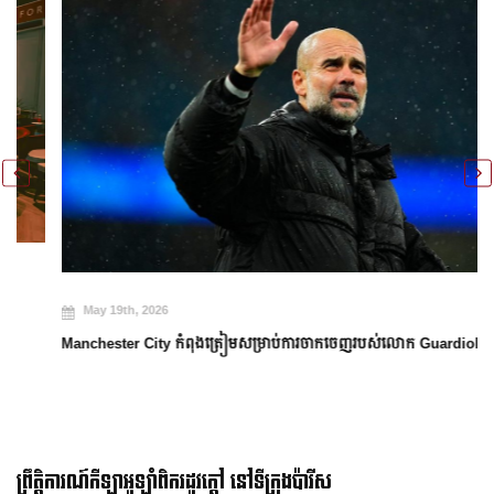
May 19th, 2026
Manchester City កំពុងត្រៀមសម្រាប់ការចាកចេញរបស់លោក Guardiola
ព្រឹត្តិការណ៍កីឡាអូឡាំពិករដូវក្ដៅ នៅទីក្រុងប៉ារីស