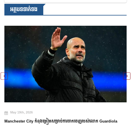
អត្ថបទទាក់ទង
May 19th, 2026
Manchester City កំពុងត្រៀមសម្រាប់ការចាកចេញរបស់លោក Guardiola