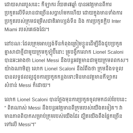
ដោយសាររបួសនេះ កីឡាករ វ័យ៣៧ឆ្នាំ បានអវត្តមានពីការ
ប្រកួតលើទីលានជាច្រើនសប្តាហ៍មកហើយ ដោយក្នុងមានទាំងការ
ប្រកួតរបស់ក្រុមជម្រើសជាតិអាហ្សង់ទីន និង ការប្រកួតក្លិប Inter
Miami របស់គេផងដែរ។
នៅខណៈដែលក្រុមអាហ្សង់ទីនកំពុងត្រៀមខ្លួនដើម្បីនឹងជួបប្រកួត
គ្នាសាជាថ្មីជាមួយក្រុមកូឡុំប៊ីនោះ គ្រូបង្វឹកលោក Lionel Scaloni
បានអះអាងថា Lionel Messi នឹងបន្តអវត្តមានជាមួយក្រុមពពកស។
យ៉ាងណាមិញ លោក Lionel Scaloni នឹងរំពឹងថា ក្រុមនឹងទទួល
បានលទ្ធផលល្អដូចការប្រកួតកន្លងទោះមិនមានវត្តមានកីឡាករ
សំខាន់ Messi ក៏ដោយ។
លោក Lionel Scaloni បានថ្លែងមុនការប្រកួតចូលមកដល់បែបនេះ
“ ពិតណាស់ Messi នឹងបន្តអវត្តមានពីក្រុមរបស់យើងតទៀត។ វា
មានភាពពិបាកសម្រាប់ក្រុមរបស់យើងដែរ ដ្បិតយើងពឹងផ្អែកច្រើន
ទៅលើ Messi។”