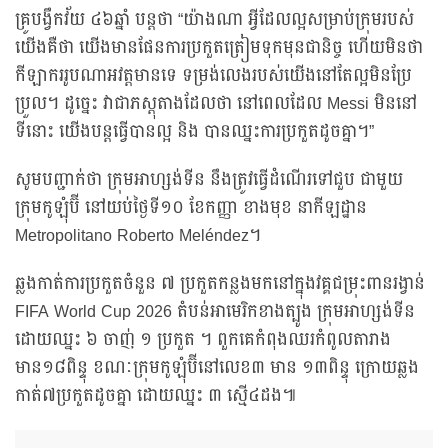
គ្រូបង្វឹកវ័យ ៤៦ឆ្នាំ បន្តថា “យ៉ាងណា អ្វីដែលល្អសម្រាប់ក្រុមរបស់
យើងគឺថា យើងមានផែនការប្រកួតត្រៀមទុកមុនជានិច្ច ហើយមិនថា
កីឡាកររូបណាអវត្តមានទេ ទម្រង់លេងរបស់យើងនៅតែល្អមិនប្រែ
ប្រួល។ ដូច្នេះ វាជាភស្តុតាងដែលថា នៅពេលដែល Messi មិននៅ
ទីនោះ យើងបន្តធ្វើបានល្អ និង បានឈ្នះការប្រកួតដូចគ្នា។”
សូមបញ្ជាក់ថា ក្រុមអាហ្សង់ទីន នឹងត្រូវធ្វើដំណើរទៅជួប ជាមួយ
ក្រុមកូឡុំប៊ី នៅយប់ថ្ងៃទី១០ ខែកញ្ញា ខាងមុខ នាកីឡដ្ឋាន
Metropolitano Roberto Meléndez។
ឆ្លងកាត់ការប្រកួតចំនួន ៧ ប្រកួតកន្លងមកនៅក្នុងវគ្គជម្រុះពានរង្វាន់
FIFA World Cup 2026 តំបន់អាមេរិកខាងត្បូង ក្រុមអាហ្សង់ទីន
ដោយឈ្នះ ៦ ចាញ់ ១ ប្រកួត ។ ពួកគេកំពុងឈរកំពូលតារាង
មាន១៨ពិន្ទុ ខណៈក្រុមកូឡុំប៊ីនៅលេខ៣ មាន ១៣ពិន្ទុ ក្រោយឆ្លង
កាត់៧ប្រកួតដូចគ្នា ដោយឈ្នះ ៣ ស្មើ៤ដង៕