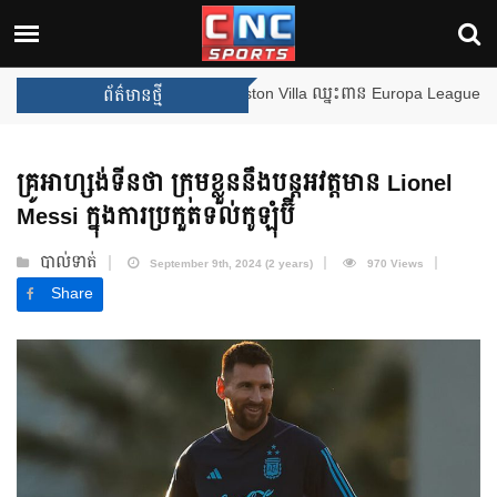
ងឈ្នះពានរង្វាន់បន្ថែមទៀត បន្ទាប់ពី Aston Villa ឈ្នះពាន Europa League
ព័ត៌មានថ្មី
គ្រូអាហ្សង់ទីនថា ក្រុមខ្លួននឹងបន្តអវត្តមាន Lionel
Messi ក្នុងការប្រកួតទល់កូឡុំប៊ី
បាល់ទាត់
September 9th, 2024 (2 years)
970 Views
Share