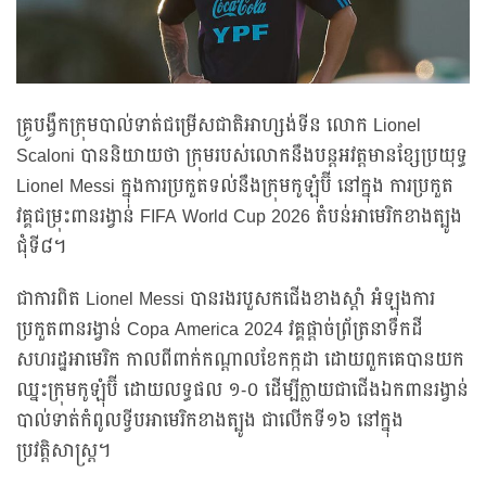
គ្រូបង្វឹកក្រុមបាល់ទាត់ជម្រើសជាតិអាហ្សង់ទីន លោក Lionel
Scaloni បាននិយាយថា ក្រុមរបស់លោកនឹងបន្តអវត្តមានខ្សែប្រយុទ្ធ
Lionel Messi ក្នុងការប្រកួតទល់នឹងក្រុមកូឡុំប៊ី នៅក្នុង ការប្រកួត
វគ្គជម្រុះពានរង្វាន់ FIFA World Cup 2026 តំបន់អាមេរិកខាងត្បូង
ជុំទី៨។
ជាការពិត Lionel Messi បានរងរបួសកជើងខាងស្តាំ អំឡុងការ
ប្រកួតពានរង្វាន់ Copa America 2024 វគ្គផ្តាច់ព្រ័ត្រនាទឹកដី
សហរដ្ឋអាមេរិក កាលពីពាក់កណ្តាលខែកក្កដា ដោយពួកគេបានយក
ឈ្នះក្រុមកូឡុំប៊ី ដោយលទ្ធផល ១-០ ដើម្បីក្លាយជាជើងឯកពានរង្វាន់
បាល់ទាត់កំពូលទ្វីបអាមេរិកខាងត្បូង ជាលើកទី១៦ នៅក្នុង
ប្រវត្តិសាស្ត្រ។