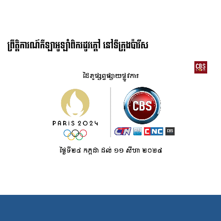
ព្រឹត្តិការណ៍កីឡាអូឡាំពិករដូវក្ដៅ នៅទីក្រុងប៉ារីស