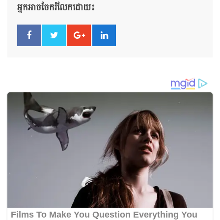
អ្នកអាចចែករំលែកដោយ៖