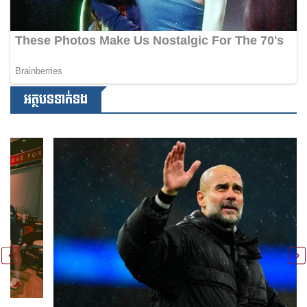
អត្ថបទទាក់ទង