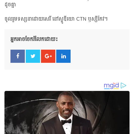
ដូចគ្នា
ចូលរួមទស្សនាដោយសេរី នៅស្ទូឌីយោ CTN ឫស្សីកែវ។
អ្នកអាចចែករំលែកដោយ៖