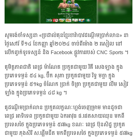
សូមរង់ចាំទស្សនា «ប្រដាល់គុនខ្មែរខារ៉ាបាវដណ្ដើមប្រាក់លាន» នា
ថ្ងៃសៅរ៍ ទី១៤ ខែកញ្ញា ឆ្នាំ២០២៤ ចាប់ពីម៉ោង ២ រសៀល នៅ
លើកញ្ចក់ទូរទស្សន៍ និង Facebook ផ្លូវការរបស់ CNC Sports ។
គូមិត្តភាពជាតិ ពេជ្រ ម៉ាណែត ប្រកួតជាមួយ រិគី សេងឡាង ក្នុង
ប្រភេទទម្ងន់ ៥៤ kg, ប៊ឹក សុភា ប្រកួតជាមួយ រិទ្ធ មច្ឆា ក្នុង
ប្រភេទទម្ងន់ ៥១kg ចំណែក ប្រាក់ ចិត្រា ប្រកួតជាមួយ លីម សៀវ
ឡាំង ក្នុងប្រភេទទម្ងន់ ៤៨ kg ។
គូដណ្តើមប្រាក់លាន ប្រកួតលក្ខណៈហ្គង់ចេញម្រាម មានដូចជា
ពេជ្រ អាទិទេព ប្រកួតជាមួយ ឯកអាវុធ ផ.ផេតសាយឈុន មកពី
ប្រទេសថៃ ក្នុងប្រភេទទម្ងន់ ៥៧kg ខណៈ ពេជ្រ ប៊ុនសិដ្ឋ ប្រកួត
ជាមួយ ភុងសិរិ ស.ផ្លើមជីត មកពីប្រទេសថៃ ក្នុងប្រភេទទម្ងន់ ៥៧kg