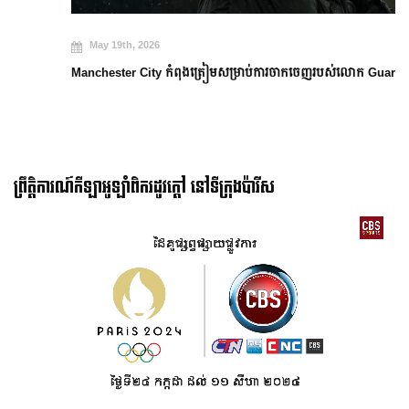
May 19th, 2026
Manchester City កំពុងត្រៀមសម្រាប់ការចាកចេញរបស់លោក Guardiola
ព្រឹត្តិការណ៍កីឡាអូឡាំពិករដូវក្ដៅ នៅទីក្រុងប៉ារីស