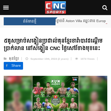
ឹងឈ្នះពានរង្វាន់បន្ថែមទៀត បន្ទាប់ពី Aston Villa ឈ្នះពាន Europa League
ព័ត៌មានថ្មី
៥គូសម្រាប់សង្វៀនប្រដាល់គុនខ្មែរខារ៉ាបាវដណ្ដើម
ប្រាក់លាន នៅសង្វៀន CNC ថ្ងៃសៅរ៍ខាងមុខនេះ
គុនខ្មែរ
September 10th, 2024 (2 years)
1074 Views
Share