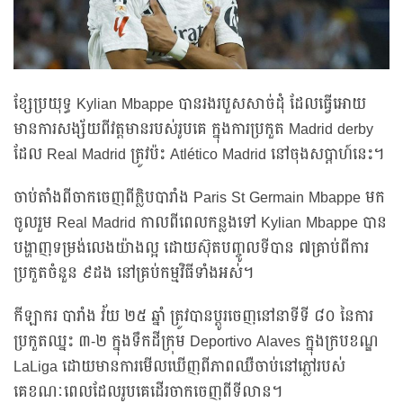
ខ្សែប្រយុទ្ធ Kylian Mbappe បានរងរបួសសាច់ដុំ ដែលធ្វើអោយ
មានការសង្ស័យពីវត្តមានរបស់រូបគេ ក្នុងការប្រកួត Madrid derby
ដែល Real Madrid ត្រូវប៉ះ Atlético Madrid នៅចុងសប្តាហ៍នេះ។
ចាប់តាំងពីចាកចេញពីក្លិបបារាំង Paris St Germain Mbappe មក
ចូលរួម Real Madrid កាលពីពេលកន្លងទៅ Kylian Mbappe បាន
បង្ហាញទម្រង់លេងយ៉ាងល្អ ដោយស៊ុតបញ្ចូលទីបាន ៧គ្រាប់ពីការ
ប្រកួតចំនួន ៩ដង នៅគ្រប់កម្មវិធីទាំងអស់។
កីឡាករ បារាំង វ័យ ២៥ ឆ្នាំ ត្រូវបានប្តូរចេញនៅនាទីទី ៨០ នៃការ
ប្រកួតឈ្នះ ៣-២ ក្នុងទឹកដីក្រុម Deportivo Alaves ក្នុងក្របខណ្ឌ
LaLiga ដោយមានការមើលឃើញពីភាពឈឺចាប់នៅភ្លៅរបស់
គេខណៈពេលដែលរូបគេដើរចាកចេញពីទីលាន។