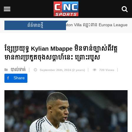
ងឈ្នះពានរង្វាន់បន្ថែមទៀត បន្ទាប់ពី Aston Villa ឈ្នះពាន Europa League
ព័ត៌មានថ្មី
ខ្សែប្រយុទ្ធ Kylian Mbappe មិនទាន់ច្បាស់ពីវត្ត
មានការប្រកួតចុងសប្តាហ៍នេះ ព្រោះរបួស
បាល់ទាត់
September 26th, 2024 (2 years)
720 Views
Share