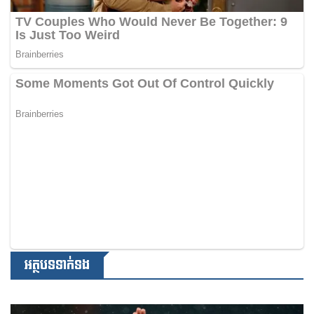
អត្ថបទទាក់ទង