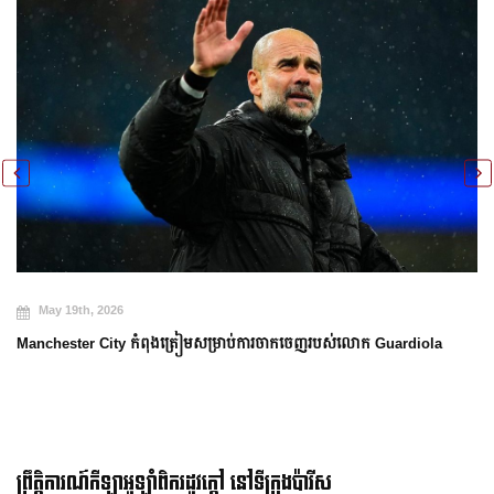
May 19th, 2026
Manchester City កំពុងត្រៀមសម្រាប់ការចាកចេញរបស់លោក Guardiola
ព្រឹត្តិការណ៍កីឡាអូឡាំពិករដូវក្ដៅ នៅទីក្រុងប៉ារីស