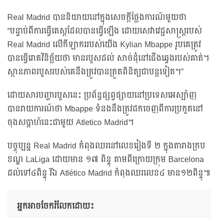
Real Madrid បាននិយាយនៅក្នុងសេចក្តីថ្លែងការណ៍មួយថា
“បន្ទាប់ពីការធ្វើតេស្តដែលបានធ្វើឡើង ដោយសេវាវេជ្ជសាស្ត្ររបស់
Real Madrid លើកីឡាកររបស់យើង Kylian Mbappe រូបគេត្រូវ
បានធ្វើរោគវិនិច្ឆ័យថា មានរបួសដល់ សាច់ដុំនៅជើងឆ្វេងរបស់គាត់។
ស្ថានភាពរបួសរបស់គេនឹងត្រូវបានត្រួតពិនិត្យជាបន្តទៀត។”
ដោយសារបញ្ហារបួសនេះ ប្រព័ន្ធផ្សព្វផ្សាយនៅប្រទេសអេស្ប៉ាញ
បានរាយការណ៍ថា Mbappe ទំនងនឹងត្រូវដកចេញពីការប្រកួតនៅ
ចុងសប្តាហ៍នេះជាមួយ Atletico Madrid។
បច្ចុប្បន្ន Real Madrid កំពុងឈរនៅលេខរៀងទី ២ ក្នុងតារាងក្រប
ខណ្ឌ LaLiga ដោយមាន ១៧ ពិន្ទុ តាមពីក្រោយក្រុម Barcelona
ដល់ទៅ៤ពិន្ទុ រីឯ Atlético Madrid កំពុងឈរលេខ៤ មាន១២ពិន្ទុ៕
អ្នកអាចចែករំលែកដោយ៖