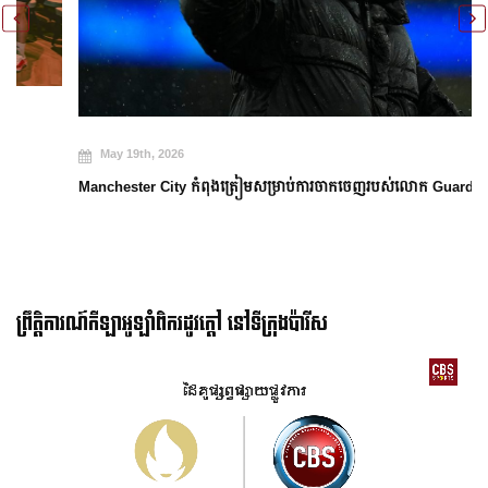
May 19th, 2026
Manchester City កំពុងត្រៀមសម្រាប់ការចាកចេញរបស់លោក Guardiola
ព្រឹត្តិការណ៍កីឡាអូឡាំពិករដូវក្ដៅ នៅទីក្រុងប៉ារីស