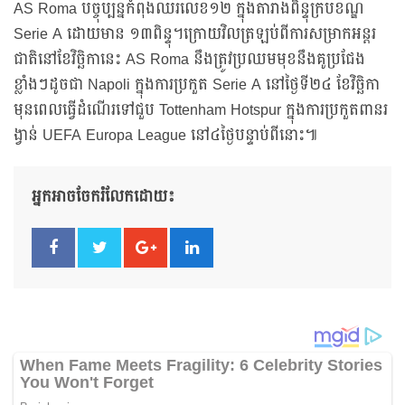
AS Roma បច្ចុប្បន្នកំពុងឈរលេខ១២ ក្នុងតារាងពិន្ទុក្របខណ្ឌ
Serie A ដោយមាន ១៣ពិន្ទុ។ក្រោយវិលត្រឡប់ពីការសម្រាកអន្តរ
ជាតិនៅខែវិច្ឆិកានេះ AS Roma នឹងត្រូវប្រឈមមុខនឹងគូប្រជែង
ខ្លាំងៗដូចជា Napoli ក្នុងការប្រកួត Serie A នៅថ្ងៃទី២៤ ខែវិច្ឆិកា
មុនពេលធ្វើដំណើរទៅជួប Tottenham Hotspur ក្នុងការប្រកួតពានរ
ង្វាន់ UEFA Europa League នៅ៤ថ្ងៃបន្ទាប់ពីនោះ៕
អ្នកអាចចែករំលែកដោយ៖