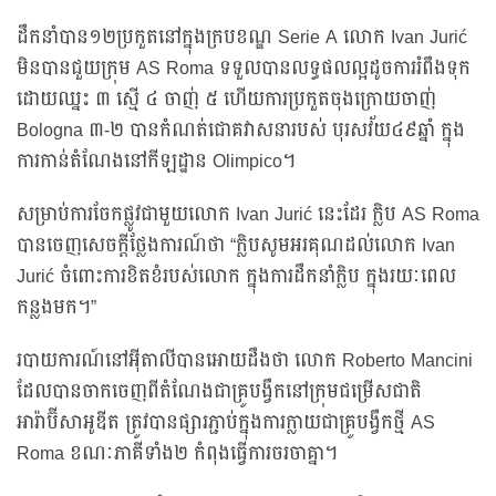
ដឹកនាំបាន១២ប្រកួតនៅក្នុងក្របខណ្ឌ Serie A លោក Ivan Jurić
មិនបានជួយក្រុម AS Roma ទទួលបានលទ្ធផលល្អដូចការរំពឹងទុក
ដោយឈ្នះ ៣ ស្មើ ៤ ចាញ់ ៥ ហើយការប្រកួតចុងក្រោយចាញ់
Bologna ៣-២ បានកំណត់ជោគវាសនារបស់ បុរសវ័យ៤៩ឆ្នាំ ក្នុង
ការកាន់តំណែងនៅកីឡដ្ឋាន Olimpico។
សម្រាប់ការចែកផ្លូវជាមួយលោក Ivan Jurić នេះដែរ ក្លិប AS Roma
បានចេញសេចក្តីថ្លែងការណ៍ថា “ក្លិបសូមអរគុណដល់លោក Ivan
Jurić ចំពោះការខិតខំរបស់លោក ក្នុងការដឹកនាំក្លិប ក្នុងរយៈពេល
កន្លងមក។”
របាយការណ៍នៅអ៊ីតាលីបានអោយដឹងថា លោក Roberto Mancini
ដែលបានចាកចេញពីតំណែងជាគ្រូបង្វឹកនៅក្រុមជម្រើសជាតិ
អារ៉ាប៊ីសាអូឌីត ត្រូវបានផ្សារភ្ជាប់ក្នុងការក្លាយជាគ្រូបង្វឹកថ្មី AS
Roma ខណៈភាគីទាំង២ កំពុងធ្វើការចរចាគ្នា។