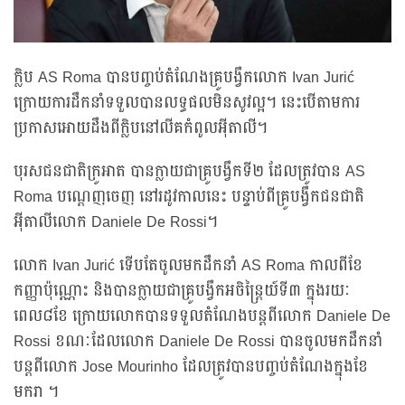
ក្លិប AS Roma បានបញ្ចប់តំណែងគ្រូបង្វឹកលោក Ivan Jurić
ក្រោយការដឹកនាំទទួលបានលទ្ធផលមិនសូវល្អ។ នេះបើតាមការ
ប្រកាសអោយដឹងពីក្លិបនៅលីគកំពូលអ៊ីតាលី។
បុរសជនជាតិក្រូអាត បានក្លាយជាគ្រូបង្វឹកទី២ ដែលត្រូវបាន AS
Roma បណ្តេញចេញ នៅរដូវកាលនេះ បន្ទាប់ពីគ្រូបង្វឹកជនជាតិ
អ៊ីតាលីលោក Daniele De Rossi។
លោក Ivan Jurić ទើបតែចូលមកដឹកនាំ AS Roma កាលពីខែ
កញ្ញាប៉ុណ្ណោះ និងបានក្លាយជាគ្រូបង្វឹកអចិន្ត្រៃយ៍ទី៣ ក្នុងរយៈ
ពេល៨ខែ ក្រោយលោកបានទទួលតំណែងបន្តពីលោក Daniele De
Rossi ខណៈដែលលោក Daniele De Rossi បានចូលមកដឹកនាំ
បន្តពីលោក Jose Mourinho ដែលត្រូវបានបញ្ចប់តំណែងក្នុងខែ
មករា ។