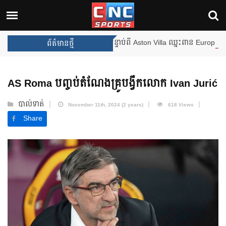
ឹងឈ្នះពានរង្វាន់បន្ថែមទៀត បន្ទាប់ពី Aston Villa ឈ្នះពាន Europa League
ព័ត៌មានថ្មី
AS Roma បញ្ចប់តំណែងគ្រូបង្វឹកលោក Ivan Jurić
បាល់ទាត់
November 11th, 2024 (2 years)
618 Views
Share