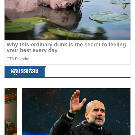
អត្ថបទទាក់ទង