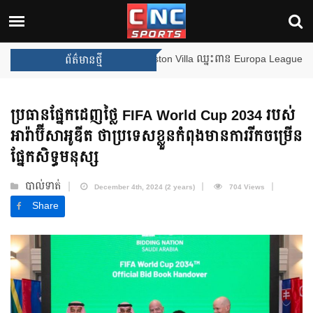
Arsenal បញ្ចប់ការរង់ចាំ ២២ ឆ្នាំ 
ព័ត៌មានថ្មី
ប្រធានផ្នែកដេញថ្លៃ FIFA World Cup 2034 របស់
អារ៉ាប៊ីសាអូឌីត ថាប្រទេសខ្លួនកំពុងមានការរីកចម្រើន
ផ្នែកសិទ្ធមនុស្ស
បាល់ទាត់
December 4th, 2024 (2 years)
704 Views
Share