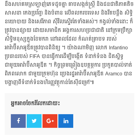
នឹងសហគមស្រឡាញ់ភេទដូចគ្នា គាបសង្កត់ស្ត្រី និងជនជាតិភាគតិច
សាសនា កេងប្រវ័ញ្ច និងបំពាន លើពលករបរទេស និងរឹតបន្តឹង សិទ្ធិ
នយោបាយ និងសេរីភាព ស៊ីវិលស្ទើរតែទាំងអស់។ កង្វល់ទាំងនោះ ក៏
ត្រូវបានផ្សាយ ដោយសមាជិក អង្គការសហប្រជាជាតិ នៅក្រុមប្រឹក្សា
សិទ្ធិមនុស្សក្នុងខែមករា នៅពេលដែល កំណត់ត្រាបទ របស់
អារ៉ាប៊ីសាអូឌីតត្រូវបានពិនិត្យ ។ យ៉ាងណាមិញ លោក Infantino
ប្រធានរបស់ FIFA បានធ្វើការដើម្បីបង្កើត ទំនាក់ទំនង ជិតស្និទ្ធ
ជាមួយអារ៉ាប៊ីសាអូឌីត ។ កិច្ចព្រមព្រៀងឧបត្ថម្ភការ ប្រកួតបាល់ទាត់
ពិភពលោក ជាមួយក្រុមហ៊ុន ប្រេងរដ្ឋអារ៉ាប៊ីសាអូឌីត Aramco បាន
បង្ហាញពីទំនាក់ទំនងហិរញ្ញវត្ថុកាន់តែស៊ីជម្រៅ៕
អ្នកអាចចែករំលែកដោយ៖