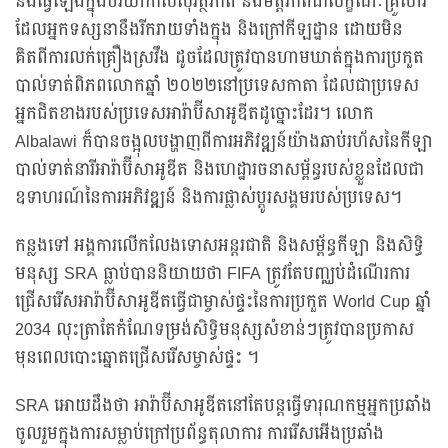
នឹងធ្វើឡើងក្នុងបរិយាកាសសុវត្ថិភាព និងមិត្តភាពជាលក្ខណៈគ្រួសារ
ដែលអ្នកទស្សនានឹងរីករាយទាំងក្នុង និងក្រៅកីឡដ្ឋាន ដោយមិន
គិតពីការលក់គ្រឿងស្រវឹង ដូចដែលត្រូវបានហាមឃាត់ក្នុងការប្រកួត
បាល់ទាត់ពិភពលោកឆ្នាំ ២០២២នៅប្រទេសកាតា ដែលជាប្រទេស
អ្នកជិតខាងរបស់ប្រទេសអារ៉ាប៊ីសាអូឌីតដូច្នោះដែរ។ លោក
Albalawi ក៏បានចង្អុលបង្ហាញពីការអភិវឌ្ឍន៍យ៉ាងឆាប់រហ័សនៃកីឡា
បាល់ទាត់នារីអារ៉ាប៊ីសាអូឌីត និងហេដ្ឋារចនាសម្ព័ន្ធរបស់ខ្លួនដែលជា
ឧទាហរណ៍នៃការអភិវឌ្ឍន៍ និងការផ្លាស់ប្តូរសង្គមរបស់ប្រទេស។
កន្លងទៅ អង្គការលើកលែងទោសអន្តរជាតិ និងសម្ព័ន្ធកីឡា និងសិទ្ធិ
មនុស្ស SRA ធ្លាប់បាននិយាយថា FIFA ត្រូវតែបញ្ឈប់ដំណើរការ
ជ្រើសរើសអារ៉ាប៊ីសាអូឌីតធ្វើជាម្ចាស់ផ្ទះនៃការប្រកួត World Cup ឆ្នាំ
2034 លុះត្រាតែកំណែទម្រង់សិទ្ធិមនុស្សសំខាន់ៗត្រូវបានប្រកាស
មុនពេលបោះឆ្នោតជ្រើសរើសម្ចាស់ផ្ទះ ។
SRA អោយដឹងថា អារ៉ាប៊ីសាអូឌីតនៅតែបន្តធ្វើទារុណកម្មអ្នកប្រឆាំង
ចូលរួមក្នុងការសម្លាប់ក្រៅប្រព័ន្ធតុលាការ ការរើសអើងប្រឆាំង