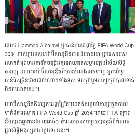
លោក Hammad Albalawi ប្រធានការដេញថ្លៃ FIFA World Cup
2034 របស់ប្រទេសអារ៉ាប៊ីសាអូឌីតបាននិយាយថា ប្រទេសរបស់
លោកកំពុងមានការរីកចម្រើនគួរអោយកត់សម្គាល់ក្នុងវិស័យសិទ្ធិ
មនុស្ស ខណៈអារ៉ាប៊ីសាអូឌីតក៏មានបំណងទាក់ទាញ អ្នកគាំទ្រ
កាន់តែច្រើនជាងពេលណាៗទាំងអស់ មកចូលរួមការប្រកួតបាល់ទាត់
ពិភពលោកនេះ ។
អារ៉ាប៊ីសាអូឌីតគឺជាអ្នកដេញថ្លៃតែមួយគត់សម្រាប់ការប្រកួតបាល់
ទាត់ពិភពលោក FIFA World Cup ឆ្នាំ 2034 ដោយ FIFA គ្រោង
នឹងបោះឆ្នោតនៅពេលឆាប់ៗ ចំពេលមានការព្រួយបារម្ភអំពីកំណត់
ត្រាសិទ្ធិមនុស្សរបស់ប្រទេសនេះ។