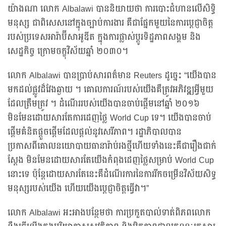
យ៉ាងណា លោក Albalawi បាននិយាយថា ការបោះជំហានលើសិទ្ធិ
មនុស្ស ជាពិសេសនៅក្នុងច្បាប់ការងារ គឺជាផ្នែកមួយនៃការប្តេជ្ញាចិត្ត
របស់ប្រទេសអារ៉ាប៊ីសាអូឌីត ក្នុងការផ្លាស់ប្តូរទិដ្ឋភាពសង្គម និង
សេដ្ឋកិច្ច ក្រោមចក្ខុវិស័យឆ្នាំ ២០៣០។
លោក Albalawi បានប្រាប់សារពត៌មាន Reuters ដូច្នេះ “យើងបាន
មកដល់ផ្លូវដ៏វែងឆ្ងាយ ។ គោលការណ៍របស់យើងគឺត្រូវអភិវឌ្ឍអ្វីមួយ
ដែលត្រឹមត្រូវ ។ ដំណើររបស់យើងបានចាប់ផ្តើមនៅឆ្នាំ ២០១៦
មិនមែនដោយសារតែការដេញថ្លៃ World Cup ទេ។ យើងបានចាប់
ផ្តើមគំនិតផ្តួចផ្តើមដែលផ្តល់នូវសេរីភាព។ រដ្ឋាភិបាលបាន
ប្រកាសពីគោលនយោបាយធានារ៉ាប់រងថ្មីហើយទាំងនេះគឺជារឿងជាក់
ស្តែង មិនមែនដោយសារតែយើងកំពុងដេញថ្លៃសម្រាប់ World Cup
នោះទេ ប៉ុន្តែដោយសារតែនេះគឺដំណើរការនៃការរីកចម្រើនវិស័យសិទ្ធ
មនុស្សរបស់យើង ហើយយើងប្តេជ្ញាចិត្តធ្វើវា។”
លោក Albalawi អះអាងបន្ថែមថា ការប្រកួតបាល់ទាត់ពិភពលោក