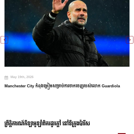
May 19th, 2026
Manchester City កំពុងត្រៀមសម្រាប់ការចាកចេញរបស់លោក Guardiola
ព្រឹត្តិការណ៍កីឡាអូឡាំពិករដូវក្ដៅ នៅទីក្រុងប៉ារីស