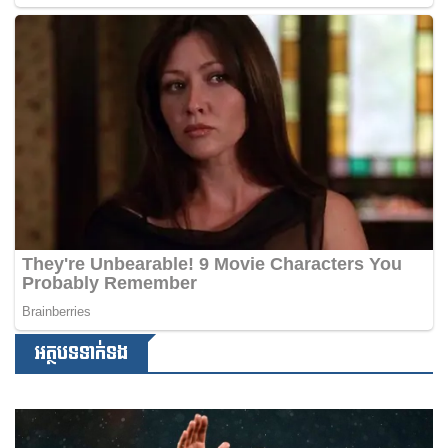
អត្ថបទទាក់ទង