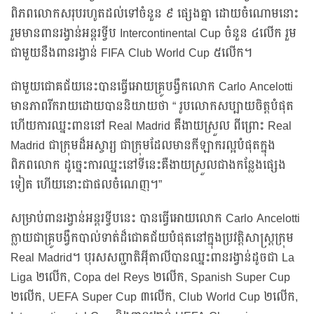
ពិភពលោកសរុបរហូតដល់ទៅចំនួន ៩ ផ្សេងគ្នា ដោយចំណោមនោះ
រួមមានពានរង្វាន់អន្តរទ្វីប Intercontinental Cup ចំនួន ៤លើក រួម
ជាមួយនឹងពានរង្វាន់ FIFA Club World Cup ៥លើក។
ជាមួយជោគជ័យនេះបានធ្វើអោយគ្រូបង្វឹកលោក Carlo Ancelotti
មានភាពរីករាយដោយបាននិយាយថា “ រូបលោកសប្បាយចិត្តបំផុត
ហើយការឈ្នះពាននៅ Real Madrid គឺងាយស្រួល ពីព្រោះ Real
Madrid ជាក្រុមដ៏អស្ចារ្យ ជាក្រុមដែលមានកីឡាករល្អបំផុតក្នុង
ពិភពលោក ដូច្នេះការឈ្នះនៅទីនេះគឺងាយស្រួលជាងកន្លែងផ្សេង
ទៀត ហើយនោះជាផលចំណេញ។”
សម្រាប់ពានរង្វាន់អន្តរទ្វីបនេះ បានធ្វើអោយលោក Carlo Ancelotti
ក្លាយជាគ្រូបង្វឹកបាល់ទាត់ដ៏ជោគជ័យបំផុតនៅក្នុងប្រវត្តិសាស្ត្រក្រុម
Real Madrid។ បុរសសញ្ជាតិអ៊ីតាលីបានឈ្នះពានរង្វាន់ដូចជា La
Liga ២លើក, Copa del Reys ២លើក, Spanish Super Cup
២លើក, UEFA Super Cup ៣លើក, Club World Cup ២លើក,