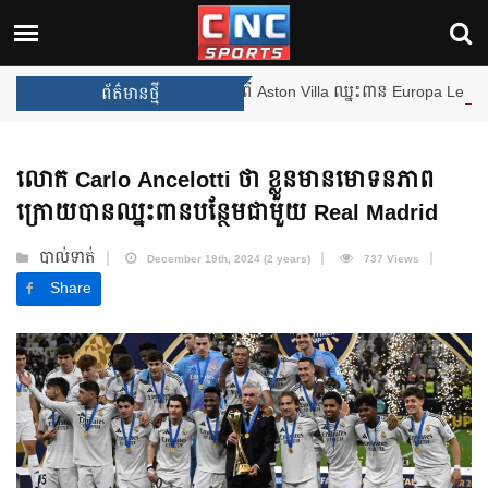
ងឈ្នះពានរង្វាន់បន្ថែមទៀត បន្ទាប់ពី Aston Villa ឈ្នះពាន Europa League
ព័ត៌មានថ្មី
លោក Carlo Ancelotti ថា ខ្លួនមានមោទនភាព
ក្រោយបានឈ្នះពានបន្ថែមជាមួយ Real Madrid
បាល់ទាត់
December 19th, 2024 (2 years)
737 Views
Share