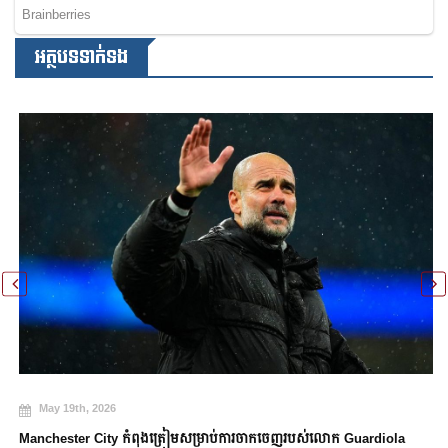
អត្ថបទទាក់ទង
May 19th, 2026
Manchester City កំពុងត្រៀមសម្រាប់ការចាកចេញរបស់លោក Guardiola