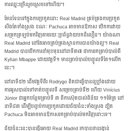
ការឈ្នះច្រើនរួចស្រេចទៅហើយ។
មែនទែនទៅក្នុងការប្រកួតនោះ Real Madrid គ្រប់គ្រងការប្រកួត
សឹងតែទាំងស្រុង ខណៈ Pachuca អាចមានឱកាស បើកការវាយ
សម្រុកត្រឡប់មកវិញតាមរយៈប្រព័ន្ធវាយបកដ៏លឿន។ យ៉ាងណា
Real Madrid នៅតែអាចគ្រប់គ្រងស្ថានការបានយ៉ាងល្អ។ Real
Madrid បានបើកការនាំមុខមុននៅនាទី៣៧ ជាការរកគ្រាប់បាល់ពី
Kylian Mbappe ដោយវគ្គទី១ មានគ្រាប់បាល់បញ្ចូលទីតែ១លើក
នេះ។
នៅនាទី៥២ ដើមវគ្គទីពីរ Rodrygo ពិតជាធ្វើបានល្អខ្លាំងដោយ
ការអូសបាល់ទៅទាត់បញ្ចូលទី សម្រេចគ្រាប់ទី២ ហើយ Vinícius
Júnior ជាអ្នកបន្ថែមគ្រាប់ទី ៣ ពីការស៊ុតបាល់ពិន័យ ១១ម៉ែត្រ នៅ
នាទី៨៣ ដើម្បីបញ្ចប់ការប្រកួតដោយជ័យជំនះទាំងស្រុង ដ្បិត
Pachuca មិនអាចមានឱកាសរកគ្រាប់បាល់មកវិញនោះទេ។
ជ័យជំនះនេះបានធ្វើអោយ Real Madrid រកបានពានរង្វាន់