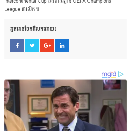
Intercontinental Cup និងពានរង្វាន់ UEFA Champions
League ៣លើក៕
អ្នកអាចចែករំលែកដោយ៖