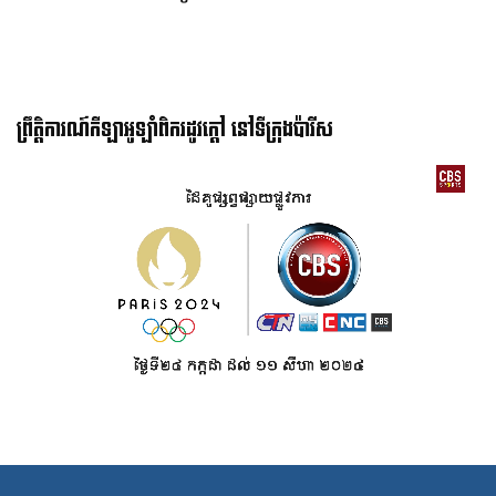
ព្រឹត្តិការណ៍កីឡាអូឡាំពិករដូវក្ដៅ នៅទីក្រុងប៉ារីស