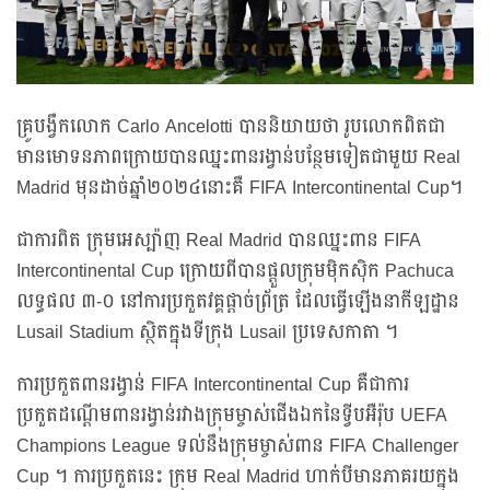
គ្រូបង្វឹកលោក Carlo Ancelotti បាននិយាយថា រូបលោកពិតជា
មានមោទនភាពក្រោយបានឈ្នះពានរង្វាន់បន្ថែមទៀតជាមួយ Real
Madrid មុនដាច់ឆ្នាំ២០២៤នោះគឺ FIFA Intercontinental Cup។
ជាការពិត ក្រុមអេស្ប៉ាញ Real Madrid បានឈ្នះពាន FIFA
Intercontinental Cup ក្រោយពីបានផ្តួលក្រុមម៉ិកស៊ិក Pachuca
លទ្ធផល ៣-០ នៅការប្រកួតវគ្គផ្តាច់ព្រ័ត្រ ដែលធ្វើឡើងនាកីឡដ្ឋាន
Lusail Stadium ស្ថិតក្នុងទីក្រុង Lusail ប្រទេសកាតា ។
ការប្រកួតពានរង្វាន់ FIFA Intercontinental Cup គឺជាការ
ប្រកួតដណ្តើមពានរង្វាន់រវាងក្រុមម្ចាស់ជើងឯកនៃទ្វីបអឺរ៉ុប UEFA
Champions League ទល់នឹងក្រុមម្ចាស់ពាន FIFA Challenger
Cup ។ ការប្រកួតនេះ ក្រុម Real Madrid ហាក់បីមានភាគរយក្នុង