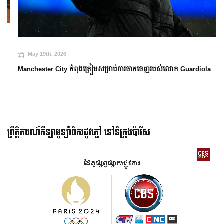
May 19th, 2026
Manchester City កំពុងត្រៀមសម្រាប់ការចាកចេញរបស់លោក Guardiola
ព្រឹត្តិការណ៍កីឡាអូឡាំពិករដូវក្ដៅ នៅទីក្រុងប៉ារីស