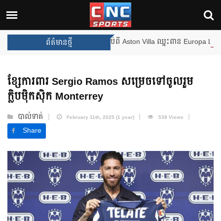
ងឈ្នះពានរង្វាន់បន្ថែមទៀត បន្ទាប់ពី Aston Villa ឈ្នះពាន Europa League
ព័ត៌មានថ្មី
ខ្សែការពារ Sergio Ramos សម្រេចទៅចូលរួម
ក្លិបម៉ិកស៊ិក Monterrey
បាល់ទាត់
February 11th, 2025 (1 year)
538 Views
Share