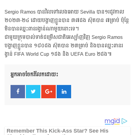
Sergio Ramos បានវិលទៅលេងអោយ Sevilla បាន១រដូវកាល
២០២៣-២៤ ដោយបង្ហាញខ្លួនបាន ៣៧ដង ស៊ុតបាន ៧គ្រាប់ ប៉ុន្តែ
មិនបានឈ្នះពានរង្វាន់ណាមួយនោះទេ។
ជាមួយក្រុមបាល់ទាត់ជម្រើសជាតិអេស្ប៉ាញវិញ Sergio Ramos
បង្ហាញខ្លួនបាន ១៨០ដង ស៊ុតបាន ២៣គ្រាប់ និងបានឈ្នះពានរ
ង្វាន់ FIFA World Cup ១ដង និង UEFA Euro ២ដង៕
អ្នកអាចចែករំលែកដោយ៖