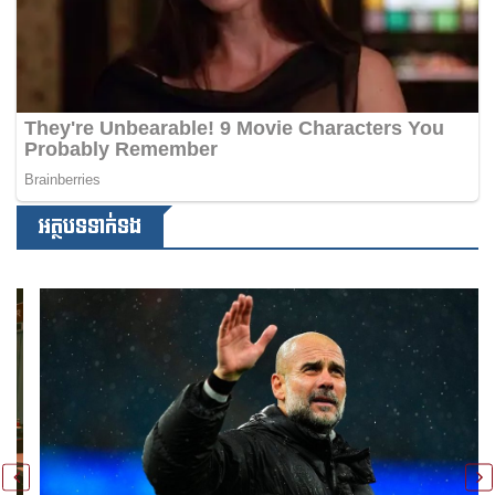
អត្ថបទទាក់ទង