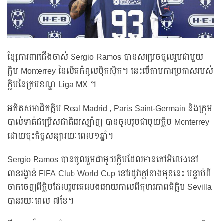
ខ្សែការពារជើងចាស់ Sergio Ramos បានសម្រេចចូលរួមជាមួយ
ក្លិប Monterrey នៃលីគកំពូលម៉ិកស៊ិក។ នេះបើតាមការប្រកាសរបស់
ក្លិបនៃក្របខណ្ឌ Liga MX ។
អតីតសមាជិកក្លិប Real Madrid , Paris Saint-Germain និងក្រុម
បាល់ទាត់ជម្រើសជាតិអេស្ប៉ាញ បានចូលរួមជាមួយក្លិប Monterrey
ដោយចុះកិច្ចសន្យារយៈពេល១ឆ្នាំ។
Sergio Ramos បានចូលរួមជាមួយក្លិបដែលមានកៅអីលេងនៅ
ពានរង្វាន់ FIFA Club World Cup នៅរដូវក្តៅខាងមុខនេះ បន្ទាប់ពី
ចាកចេញពីក្លិបដែលរូបគេលេងអោយកាលពីកុមារភាពគឺក្លិប Sevilla
បានរយៈពេល ៧ខែ។