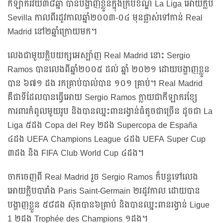
កីឡាករវ័យ៣៨ឆ្នាំ បានបង្ហាញខ្លួនក្នុងក្របខណ្ឌ La Liga អោយក្លិប
Sevilla កាលពីរដូវកាលឆ្នាំ២០០៣-០៤ មុនផ្លាស់ទៅកាន់ Real
Madrid នៅ២ឆ្នាំក្រោយមក។
លេងជាមួយក្លិបយក្សអេស្ប៉ាញ Real Madrid នោះ Sergio
Ramos បានលេងពីឆ្នាំ២០០៥ ដល់ ឆ្នាំ ២០២១ ដោយបង្ហាញខ្លួន
បាន ៦៧១ ដង រកគ្រាប់បាល់បាន ១០១ គ្រាប់។ Real Madrid
គឺជាទីដែលបានធ្វើអោយ Sergio Ramos ក្លាយជាកីឡាករខ្សែ
ការពារកំពូលមួយរូប និងបានឈ្នះពានរង្វាន់ធំតូចជាច្រើន ដូចជា La
Liga ៥ដង Copa del Rey ២ដង Supercopa de España
៤ដង UEFA Champions League ៤ដង UEFA Super Cup
៣ដង និង FIFA Club World Cup ៤ដង។
ចាកចេញពី Real Madrid រួច Sergio Ramos ក៏បន្តទៅលេង
អោយក្លិបបារាំង Paris Saint-Germain ២រដូវកាល ដោយបាន
បង្ហាញខ្លួន ៥៨ដង ស៊ុតបាន៦គ្រាប់ និងបានឈ្នះពានរង្វាន់ Ligue
1 ២ដង Trophée des Champions ១ដង។