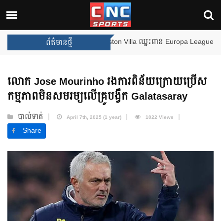
ងឈ្នះពានរង្វាន់បន្ថែមទៀត បន្ទាប់ពី Aston Villa ឈ្នះពាន Europa League
ព័ត៌មានថ្មី
លោក Jose Mourinho រងការពិន័យក្រោយប្រើស
កម្មភាពមិនសមរម្យលើគ្រូបង្វឹក Galatasaray
បាល់ទាត់
April 7th, 2025 (1 year)
1022 Views
Share