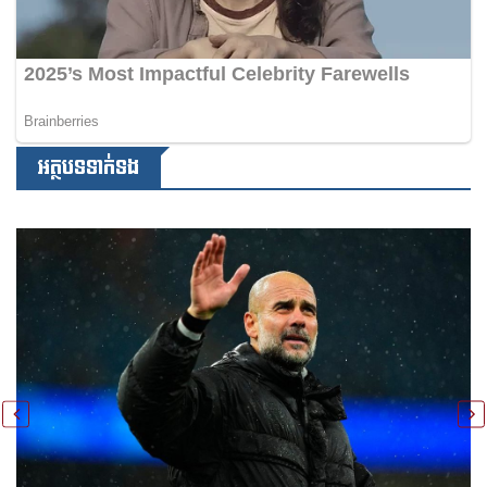
អត្ថបទទាក់ទង