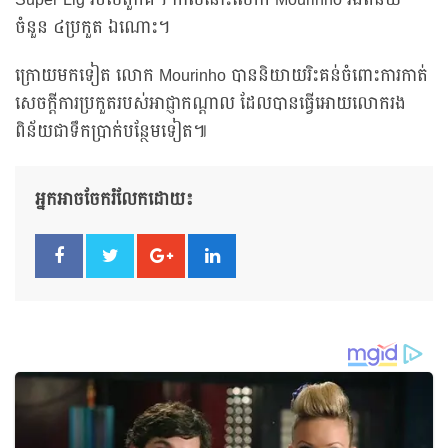
Super Lig របស់តួកគី។ កាលនោះលោក Mourinho រងពិន័យ
ចំនួន ៤ប្រកួត ឯណោះ។
ក្រោយមកទៀត លោក Mourinho បាននិយាយរិះគន់ចំពោះការកាត់
សេចក្តីការប្រកួតរបស់អាជ្ញាកណ្តាល ដែលបានធ្វើអោយលោករង
ពិន័យជាទឹកប្រាក់បន្ថែមទៀត៕
អ្នកអាចចែករំលែកដោយ៖