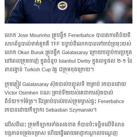
លោក Jose Mourinho គ្រូបង្វឹក Fenerbahce បានរងការពិន័យពី
សហព័ន្ធបាល់ទាត់តួកគី TFF បន្ទាប់ពីលោកបានទៅចាប់ច្រមុះរបស់
លោក Okan Buruk គ្រូបង្វឹក Galatasaray ក្រោយបញ្ចប់ការប្រកួត
នៅពេលក្រុមចាញ់ ក្នុងជំនួប Istanbul Derby ក្នុងលទ្ធផល ២-១ នៃ
ពានរង្វាន់ Turkish Cup វគ្គ ៨ក្រុមចុងក្រោយ។
ក្រុមភ្ញៀវ Galatasaray ស៊ុតបាល់បញ្ចូលទី ២គ្រាប់ រកបានដោយ
Victor Osimhen ខណៈគ្រាប់ទី២របស់គេជាការស៊ុតបាល់
ពិន័យ១១ម៉ែត្រ។ រីឯគ្រាប់បាល់របស់ក្រុមម្ចាស់ផ្ទះ Fenerbahce
រកបានដោយកីឡាករ Sebastian Szymanski។
លើសពីនេះ ក្រុមកីឡាករទាំងសងខាង ក៏បានប៉ះទង្គិចលើទីលាន
បង្កភាពចម្រូងចម្រាស ហើយធ្វើអោយអាជ្ញាកណ្តាលបណ្តេញ