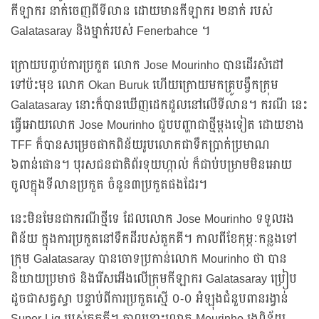
កីឡាករ នាក់ចេញពីទីលាន ដោយមានកីឡាករ ២នាក់ របស់
Galatasaray និងម្នាក់របស់ Fenerbahce ។
ក្រោយបញ្ចប់ការប្រកួត លោក Jose Mourinho បានដើរសំដៅ
ទៅប៉ះមុខ លោក Okan Buruk ហើយក្រោយមកគ្រូបង្វឹកក្រុម
Galatasaray នោះក៏បានឃើញដេកដួលនៅលើទីលាន។ ករណី នេះ
ធ្វើអោយលោក Jose Mourinho ជួបបញ្ហាជាថ្មីម្តងទៀត ដោយខាង
TFF ក៏បានសម្រេចផាកពិន័យរូបលោកជាទឹកប្រាក់ប្រមាណ
៦ពាន់ផោន។ បុរសជនជាតិព័រទុយហ្កាល់ ក៏ជាប់បម្រាមមិនអោយ
ចូលក្នុងទីលានប្រកួត ចំនួន៣ប្រកួតផងដែរ។
នេះមិនមែនជាករណីថ្មីទេ ដែលលោក Jose Mourinho ទទួលរង
ពិន័យ ក្នុងការប្រកួតនៅទឹកដីរបស់តួកគី។ កាលពីខែកុម្ភៈកន្លងទៅ
ក្រុម Galatasaray បានចោទប្រកាន់លោក Mourinho ថា បាន
និយាយប្រមាថ និងរើសអើងលើក្រុមកីឡាករ Galatasaray ប្រៀប
ដូចជាសត្វស្វា បន្ទាប់ពីការប្រកួតស្មើ ០-០ អំឡុងជំនួបពានរង្វាន់