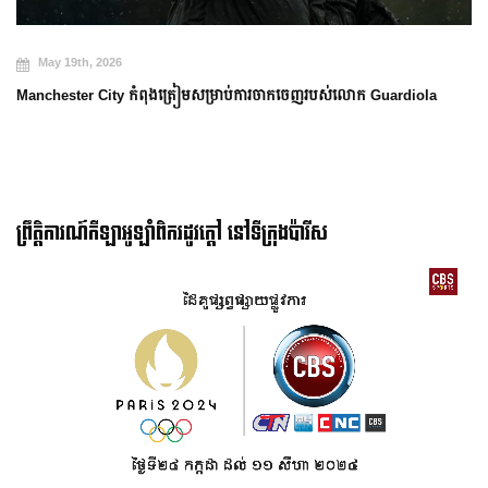
May 19th, 2026
Manchester City កំពុងត្រៀមសម្រាប់ការចាកចេញរបស់លោក Guardiola
ព្រឹត្តិការណ៍កីឡាអូឡាំពិករដូវក្ដៅ នៅទីក្រុងប៉ារីស