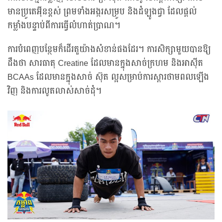
មានប្រូតេអ៊ីនខ្ពស់ ព្រមទាំងអង្ករសម្រូប និងដំឡូងជ្វា ដែលផ្ដល់
កម្លាំងបន្ទាប់ពីការធ្វើលំហាត់ប្រាណ។
ការបំពេញបន្ថែមក៏ដើរតួយ៉ាងសំខាន់ផងដែរ។ ការសិក្សាមួយបានឱ្យ
ដឹងថា សារធាតុ Creatine ដែលមានក្នុងសាច់ក្រហម និងអាស៊ីត
BCAAs ដែលមានក្នុងសាច់ ស៊ុត ល្អសម្រាប់ការស្តារថាមពលឡើង
វិញ និងការលូតលាស់សាច់ដុំ។