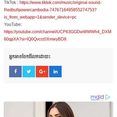
TikTok :
https://www.tiktok.com/music/original-sound-
Redbullpowercambodia-7476716495855274753?
is_from_webapp=1&sender_device=pc
YouTube:
https://youtube.com/channel/UCP63GGDwWWWh4_DXM
60qpXA?si=lQ0Qvcrz0XmwyBD8
អ្នកអាចចែករំលែកដោយ៖