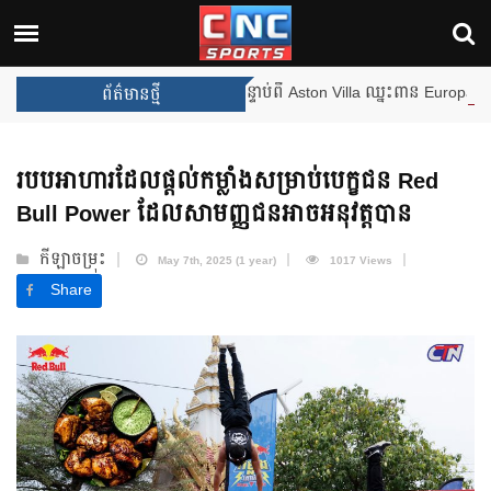
នឹងឈ្នះពានរង្វាន់បន្ថែមទៀត បន្ទាប់ពី Aston Villa ឈ្នះពាន Europa League
ព័ត៌មានថ្មី
របបអាហារដែលផ្ដល់កម្លាំងសម្រាប់បេក្ខជន Red
Bull Power​ ដែលសាមញ្ញជនអាចអនុវត្តបាន
កីឡាចម្រុះ
May 7th, 2025 (1 year)
1017 Views
Share