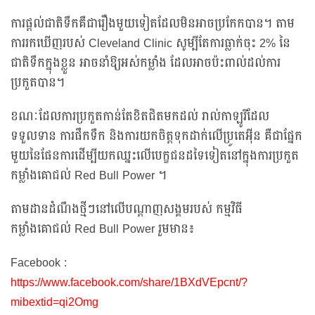
ការផ្តល់ជាតិទឹកគឺជារឿងមួយទៀតដែលមិនអាចប្រកែកបាន។ តាម
ការរកឃើញរបស់ Cleveland Clinic សូម្បីតែការធ្លាក់ចុះ 2% នៃ
ជាតិទឹកក្នុងខ្លួន អាចនាំឱ្យអស់កម្លាំង ដែលអាចប៉ះពាល់ដល់ការ
ប្រកួតបាន។
ខណៈដែលការប្រកួតកាន់តែខិតជិតមកដល់ រាល់កាឡូរីដែល
ទទួលទាន ការផឹកទឹក និងការយកចិត្តទុកដាក់លើប្រូតេអ៊ីន គឺជាផ្នែក
មួយនៃផែនការដើម្បីយកឈ្នះលើបេក្ខជនដទៃទៀតនៅក្នុងការប្រកួត
កម្លាំងគោជល់ Red Bull Power ។
តាមដានដំណឹងថ្មីៗនៅលើបណ្ដាញសង្គមរបស់ កម្មវិធី
កម្លាំងគោជល់ Red Bull Power រួមមាន៖
Facebook :
https://www.facebook.com/share/1BXdVEpcnt/?
mibextid=qi2Omg