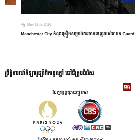
May 19th, 2026
Manchester City កំពុងត្រៀមសម្រាប់ការចាកចេញរបស់លោក Guardiola
ព្រឹត្តិការណ៍កីឡាអូឡាំពិករដូវក្ដៅ នៅទីក្រុងប៉ារីស