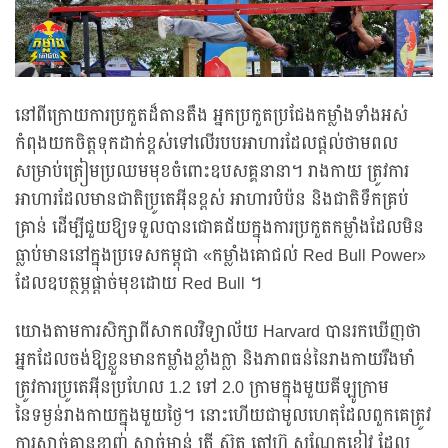
នៅពីក្រោយការប្រកួតដ៏តានតឹង អ្នកប្រកួតប្រជែងកម្លាំងទាំងអស់
កំពុងយកចិត្តទុកដាក់ខ្ពស់ទៅលើរបបអាហារដែលផ្ដល់ថាមពល
សម្រាប់ត្រៀមប្រឈមមុខចំពោះឧបសគ្គនានា។ រាងកាយ ត្រូវការ
អាហារដែលមានជាតិប្រូតេអ៊ីនខ្ពស់ អាហារបំប៉ន និងជាតិទឹកគ្រប់
គ្រាន់ ដើម្បីជួយឱ្យទទួលបានជោគជ័យក្នុងការប្រកួតកម្លាំងដែលមិន
ធ្លាប់មាននៅក្នុងប្រទេសកម្ពុជា «កម្លាំងគោជល់ Red Bull Power»
ដែលឧបត្ថម្ភផ្ដាច់មុខដោយ Red Bull ។
យោងតាមការសិក្សាពីសាកលវិទ្យាល័យ Harvard បានរកឃើញថា
អ្នកដែលចង់ឱ្យខ្លួនមានកម្លាំងខ្លាំងក្លា និងភាពធន់នៃរាងកាយរឹងមាំ
ត្រូវការប្រូតេអ៊ីនប្រហែល 1.2 ទៅ 2.0 ក្រាមក្នុងមួយគីឡូក្រាម
នៃទម្ងន់រាងកាយក្នុងមួយថ្ងៃ។ នោះហើយជាមូលហេតុដែលពួកគេត្រូវ
ការសាច់គ្មានខ្លាញ់ សាច់មាន់ ត្រី ស៊ុត តៅហ៊ូ សណ្ដែកខៀវ ដែល