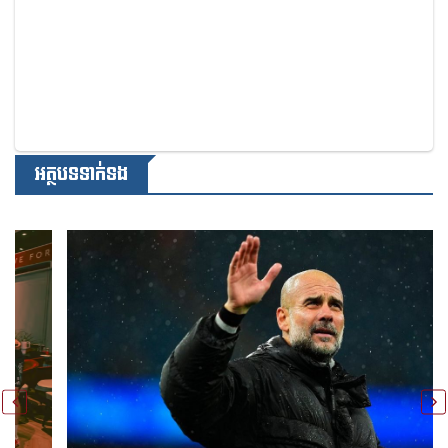
អត្ថបទទាក់ទង