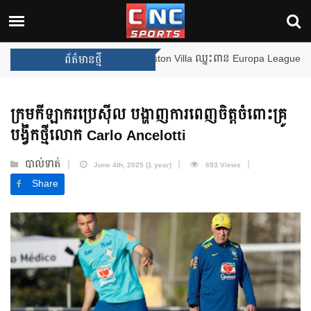
Arsenal បញ្ចប់ការរង់ចាំ ២២ ឆ្នាំ 
ព័ត៌មានថ្មី
ក្រុមកីឡាករប្រេស៊ីល បង្ហាញការពេញចិត្តចំពោះគ្រូ
បង្វឹកថ្មីលោក Carlo Ancelotti
បាល់ទាត់
June 4th, 2025 (1 year)
693 Views
Share