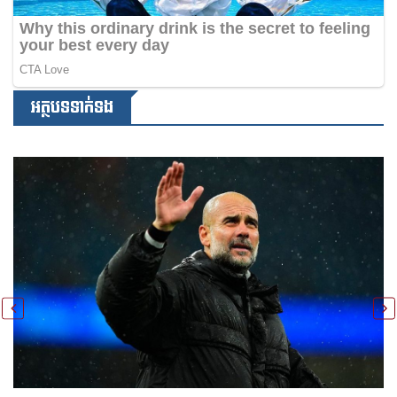
អត្ថបទទាក់ទង