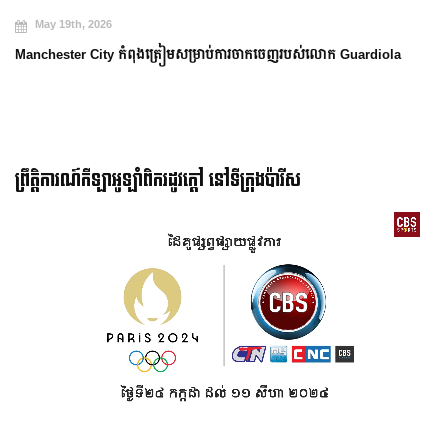
May 19th, 2026
Manchester City កំពុងត្រៀមសម្រាប់ការចាកចេញរបស់លោក Guardiola
ព្រឹត្តិការណ៍កីឡាអូឡាំពិករដូវក្ដៅ នៅទីក្រុងប៉ារីស