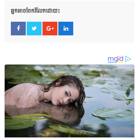
អ្នកអាចចែករំលែកដោយ៖