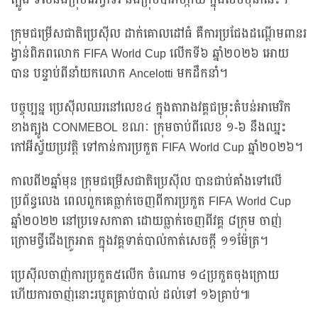
ត្បូង ទល់នឹងក្រុមអេក្វាទ័រ និងក្រុមប៉ារ៉ាហ្កាយ ក្នុងខែមិថុនានេះ។
ក្រុមជម្រើសជាតិប្រេស៊ីល ដាក់គោលដៅធំ គឺការប្រជែងដណ្តើមពានរ
ង្វាន់ពិភពលោក FIFA World Cup លើកទី៦ ឆ្នាំ២០២៦ អោយ
បាន បន្ទាប់ពីនាំយកលោក Ancelotti មកដឹកនាំ។
បច្ចុប្បន្ន ប្រេស៊ីលឈរនៅលេខ៤ ក្នុងតារាងវគ្គជម្រុះតំបន់អាមេរិក
ខាងត្បូង CONMEBOL ខណៈ ក្រុមចាប់ពីលេខ ១-៦ នឹងឈ្នះ
កៅអីស្វ័យប្រវត្តិ ទៅកាន់ការប្រកួត FIFA World Cup ឆ្នាំ២០២៦។
កាលពី២ឆ្នាំមុន ក្រុមជម្រើសជាតិប្រេស៊ីល បានជាប់គាំងទៅលើ
ប្រព័ន្ធលេង ពេលពួកគេធ្លាក់ចេញពីការប្រកួត FIFA World Cup
ឆ្នាំ២០២២ នៅប្រទេសកាតា ដោយធ្លាក់ចេញពីវគ្គ ៨ក្រុម ចាញ់
ក្រោមថ្វីជើងក្រូអាត ក្នុងវគ្គទាត់បាល់កាត់សេចក្តី ១១ម៉ែត្រ។
ប្រេស៊ីលចាញ់ការប្រកួត៥លើក ចំណោម ១៤ប្រកួតចុងក្រោយ
ហើយការចាញ់នោះរបូតគ្រាប់បាល់ ដល់ទៅ ១៦គ្រាប់៕