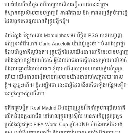
ហាត់ជាលើកដំបូង ហើយក្រោយពីការហ្វឹកហាត់នោះ ក្រុម
កីឡាករប្រេស៊ីលបានបង្ហាញពី ភាពរីករាយ និង ការពេញចិត្តចំពោះអ្វី
ដែលពួកគេទទួលបានពីគ្រូបង្វឹកថ្មី។
ជាក់ស្តែង ខ្សែការពារ Marquinhos មកពីក្លិប PSG បានបញ្ចេញ
ទស្សនៈអំពីលោក Carlo Ancelotti យ៉ាងដូច្នេះថា “ បំណងប្រាថ្នា
និងមហិច្ឆតាគឺល្អបំផុត។ គ្រូបង្វឹកដែលយើងមាននៅទីនេះបានបង្ហាញ
យើងនូវភាពខ្លាំងរបស់គាត់ អ្វីដែលគាត់អាចធ្វើបានសម្រាប់បាល់ទាត់
និងភាពឆ្លាតវៃរបស់គាត់។ ខ្ញុំបានឃើញសក្ដានុពលអាចផ្លាស់ប្តូររួច
ហើយ យើងអាចបង្កើតថាមពលបានយ៉ាងឆាប់រហ័សក្នុងរយៈពេល
ខ្លី។ ដូច្នេះហើយ ខ្ញុំសង្ឃឹមថា នេះជាអ្វីដែលនឹងកើតឡើងបន្ថែមទៀត
នៅក្នុងក្រុមប្រេស៊ីល។”
អតីតគ្រូបង្វឹក Real Madrid នឹងបង្ហាញខ្លួនដឹកនាំក្រុមជម្រើសជាតិ
លើកដំបូងក្នុងអាជីព នៅពេលក្រុមប្រេស៊ីល មានភារកិច្ចត្រូវប្រកួត
ប្រជែងវគ្គជម្រុះ FIFA World Cup ឆ្នាំ២០២៦ តំបន់អាមេរិកខាង