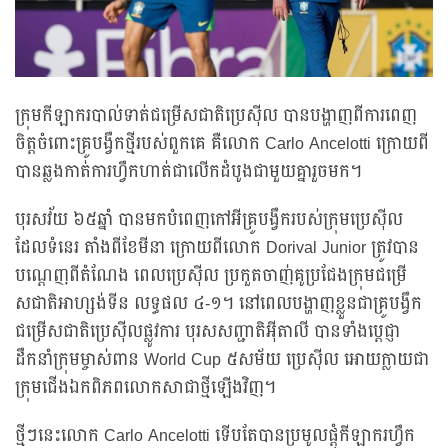
ក្រុមកីឡាករបាល់ទាត់ជម្រើសជាតិប្រេស៊ីល បានបង្ហាញពីការពេញ
ចិត្តចំពោះគ្រូបង្វឹកថ្មីរបស់ពួកគេ គឺលោក Carlo Ancelotti ក្រោយពី
បានឆ្លងកាត់ការហ្វឹកហាត់ជាលើកដំបូងជាមួយគ្នារួចមក។
បុរសវ័យ ៦៥ឆ្នាំ បានមកបំពេញកៅអីគ្រូបង្វឹករបស់ក្រុមប្រេស៊ីល
ដែលទំនេរ តាំងពីខែមីនា ក្រោយពីលោក Dorival Junior ត្រូវបាន
បណ្តេញពីតំណែង ពេលប្រេស៊ីល ប្រកួតចាញ់គូប្រជែងក្រុមជម្រើ
សជាតិអាហ្សង់ទីន លទ្ធផល ៤-១។ នៅពេលបង្ហាញខ្លួនជាគ្រូបង្វឹក
ជម្រើសជាតិប្រេស៊ីលផ្លូវការ បុរសសញ្ជាតិអ៊ីតាលី បានទាំងប្តេជ្ញា
ដឹកនាំក្រុមម្ចាស់ពាន World Cup ៥សម័យ ប្រេស៊ីល អោយក្លាយជា
ក្រុមជើងឯកពិភពលោកសាជាថ្មីឡើងវិញ។
ថ្មីៗនេះលោក Carlo Ancelotti ទើបតែបានប្រមូលផ្តុំកីឡាករហ្វឹក