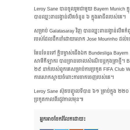
Leroy Sane បានចូលរួមជាមួយ Bayern Munich ក្នុង
បានឈ្នះពានរង្វាន់លីគចំនួន ៦ ក្នុងអាជីពរបស់គេ។
សម្រាប់ Galatasaray វិញ បានឈ្នះពានរង្វាន់លីគ
របស់ដែលដឹកនាំដោយលោក Jose Mourinho ដល់ទៅ 
មែនទែនទៅ ក្លិបម្ចាស់ជើងឯក Bundesliga Bayern 
សាមីកីឡាករ បានច្រានចោលសំណើបន្តកុងត្រាថ្មី។ Ba
២៩ នាក់របស់ពួកគេសម្រាប់ការប្រកួត FIFA Club Wor
ការសោកស្តាយចំពោះការចាកចេញរបស់គេ។
Leroy Sane ស៊ុតបញ្ចូលទីបាន ៦១ គ្រាប់ក្នុង ២២០ 
ប្រកួតកាលពីរដូវកាលមុន៕
អ្នកអាចចែករំលែកដោយ៖