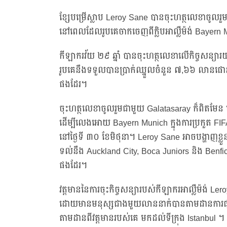
ខ្សែបម្រើស្លាប Leroy Sane បានចុះហត្ថលេខាចូលរួមជ
នៅពេលដែលរូបគេចាកចេញពីក្លិបអាល្លឺម៉ង់ Bayern
កីឡាករវ័យ ២៩ ឆ្នាំ បានចុះហត្ថលេខាលើកិច្ចសន្យា
រូបគេនឹងទទួលបានប្រាក់ឈ្នួលចំនួន ៧,៦៦ លានផោនក្នុង
ផងដែរ។
ចុះហត្ថលេខាចូលរួមជាមួយ Galatasaray ក៏ពិតមែន ប៉
ដើម្បីលេងអោយ Bayern Munich ក្នុងការប្រកួត FIF
នៅថ្ងៃទី ៣០ ខែមិថុនា។ Leroy Sane អាចបង្ហាញខ្លួន
ទល់នឹង Auckland City, Boca Juniors និង Benfi
ផងដែរ។
វត្តមាននៃការចុះកិច្ចសន្យារបស់កីឡាករអាល្លឺម៉ង់ 
ដោយមានមនុស្សជាងមួយលាននាក់បានតាមដានការផ្សាយបន
តាមដានពីវត្តមានរបស់គេ មកដល់ទីក្រុង Istanbul ។