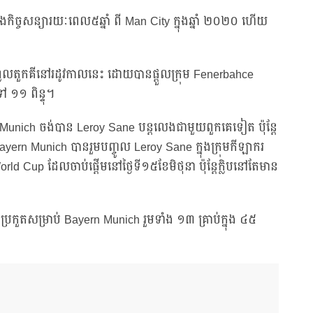
កិច្ចសន្យារយៈពេល៥ឆ្នាំ ពី Man City ក្នុងឆ្នាំ ២០២០ ហើយ
កំពូលតួកគីនៅរដូវកាលនេះ ដោយបានផ្តួលក្រុម Fenerbahce
១១ ពិន្ទុ។
Munich ចង់បាន Leroy Sane បន្តលេងជាមួយពួកគេទៀត ប៉ុន្តែ
yern Munich បានរួមបញ្ចូល Leroy Sane ក្នុងក្រុមកីឡាករ
ld Cup ដែលចាប់ផ្តើមនៅថ្ងៃទី១៥ខែមិថុនា ប៉ុន្តែក្លិបនៅតែមាន
ប្រកួតសម្រាប់ Bayern Munich រួមទាំង ១៣ គ្រាប់ក្នុង ៤៥