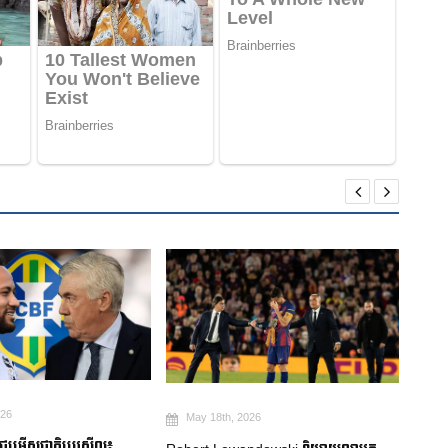
026
May 18th, 2026
Ma
មជម្រើសជាតិប្រេស៊ីល៖