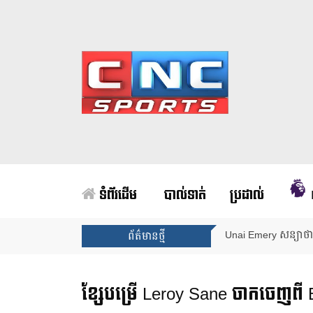
ទំព័រដើម
បាល់ទាត់
ប្រដាល់
Arsenal បញ្ចប់ការរង់
ព័ត៌មានថ្មី
ខ្សែបម្រើ Leroy Sane ចាកចេញពី