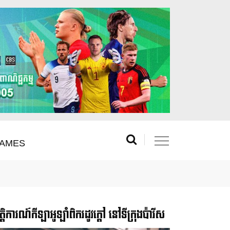
AMES
រឹត្តិការណ៍កីឡាអូឡាំពិករដូវក្ដៅ នៅទីក្រុងប៉ារីស