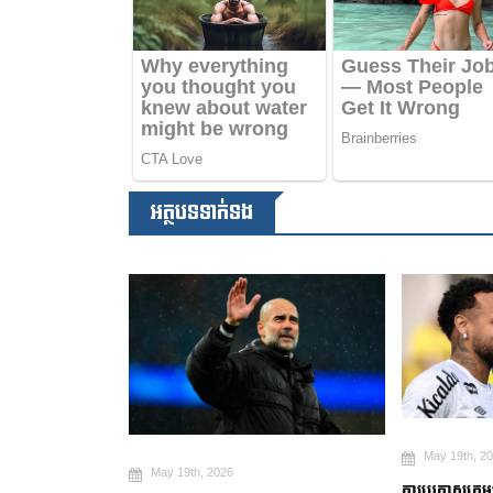
អត្ថបទទាក់ទង
May 19th, 2
May 19th, 2026
២ ឆ្នាំ ដើម្បី
ការប្រកាសក្រុ