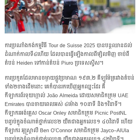
ការប្រណាំងកង់កម្មវិធី Tour de Suisse 2025 បានបន្តឈានដល់
ដំណាក់កាលទី៤ហើយ ដែលបានធ្វើឡើងកាលពីម្សិលមិញ ចាប់ពី
តំបន់ Heiden ទៅកាន់តំបន់ Piuro ប្រទេសស្វីស។
ការប្រកួតដែលមានចម្ងាយផ្លូវប្រមាណ ១៩៣,២ គីឡូម៉ែត្ររវាងតំបន់
ទាំង២ខាងដើមនោះ គេក៏បានរកឃើញអ្នកឈ្នះដែរ គឺ
កីឡាករព័រទុយហ្កាល់ João Almeida ដោយសមាជិកក្រុម UAE
Emirates បានចាយពេលអស់ ៤ម៉ោង ១០នាទី និង១វិនាទី។
កីឡាករអង់គ្លេស Oscar Onley សមាជិកក្រុម Picnic PostNL
បញ្ចប់ក្នុងចំណាត់ថ្នាក់លេខ២ យឺតជាងអ្នកលេខ១ ៤០វិនាទី ហើយ
កីឡាករ អូស្ត្រាលី Ben O’Connor សមាជិកក្រុម Jayco–AlUla
បញ្ចប់ក្នុងចំណាត់ថ្នាក់លេខ៣ យឺតជាងអ្នកលេខ១ ៤២វិនាទី។