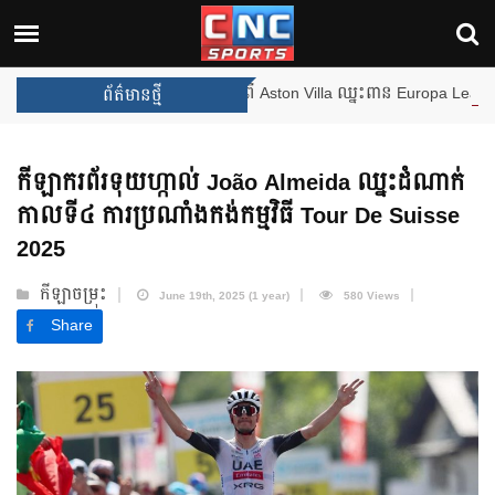
ងឈ្នះពានរង្វាន់បន្ថែមទៀត បន្ទាប់ពី Aston Villa ឈ្នះពាន Europa League
ព័ត៌មានថ្មី
កីឡាករព័រទុយហ្កាល់ João Almeida ឈ្នះដំណាក់
កាលទី៤ ការប្រណាំងកង់កម្មវិធី Tour De Suisse
2025
កីឡាចម្រុះ
June 19th, 2025 (1 year)
580 Views
Share