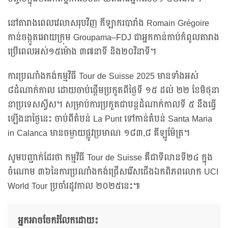
នៅតារាងពេលវេលាសរុបវិញ កីឡាករបារាំង Romain Grégoire
កាន់ចង្កូតអោយក្រុម Groupama–FDJ ជាអ្នកកាន់កាប់កំពូលតារាង
ប្រើពេលអស់១៥ម៉ោង ៣៧នាទី និង២០វិនាទី។
ការប្រណាំងកង់កម្មវិធី Tour de Suisse 2025 មានទាំងអស់
៨ដំណាក់កាល ដោយចាប់ផ្តើមប្រកួតពីថ្ងៃទី ១៥ ដល់ ២២ ខែមិថុនា
នាប្រទេសស្វីស។ សម្រាប់ការប្រកួតជាបន្តដំណាក់កាលទី ៥ នឹងធ្វើ
ឡើងនាថ្ងៃនេះ ចាប់ពីតំបន់ La Punt ទៅកាន់តំបន់ Santa Maria
in Calanca មានចម្ងាយផ្លូវប្រមាណ ១៨៣,៨ គីឡូម៉ែត្រ។
សូមបញ្ជាក់ដែរថា កម្មវិធី Tour de Suisse គឺជាទីលានទី២៤ ក្នុង
ចំណោម ៣៦នៃការប្រណាំងកង់ជ្រើសរើសជើងឯកពិភពលោក UCI
World Tour ប្រចាំរដូវកាល ២០២៥នេះ៕
អ្នកអាចចែករំលែកដោយ៖