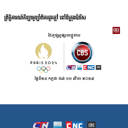
ព្រឹត្តិការណ៍កីឡាអូឡាំពិករដូវក្ដៅ នៅទីក្រុងប៉ារីស