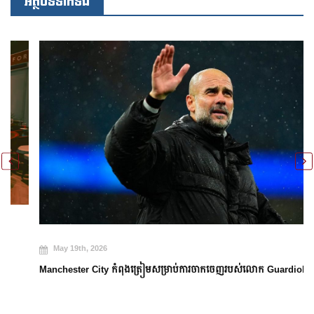
អត្ថបទទាក់ទង
May 19th, 2026
Manchester City កំពុងត្រៀមសម្រាប់ការចាកចេញរបស់លោក Guardiola