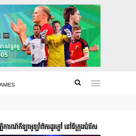
AMES
រឹត្តិការណ៍កីឡាអូឡាំពិករដូវក្ដៅ នៅទីក្រុងប៉ារីស