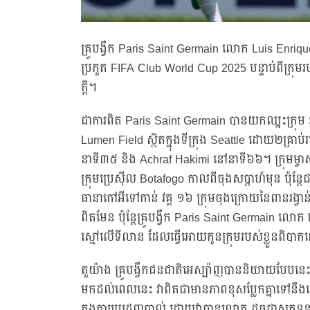
គ្រូបង្វឹក Paris Saint Germain លោក Luis Enriqu
ប្រកួត FIFA Club World Cup 2025 បន្ទាប់ពីក្រុមរ
ក្តី។
ជាការពិត Paris Saint Germain បានយកឈ្នះក្រុម
Lumen Field ស្ថិតក្នុងទីក្រុង Seattle ដោយ២គ្រា
នាទី៣៥ និង Achraf Hakimi នៅនាទី៦៦។ ក្រុមម្ច
ក្រុមប្រេស៊ីល Botafogo កាលពីចុងសប្តាហ៍មុន ប៉ុន
ធានាកៅអីទៅកាន់ វគ្គ ១៦ ក្រុមចុងក្រោយនៃពានរង
ពិតមែន ប៉ុន្តែគ្រូបង្វឹក Paris Saint Germain ល
ស្មៅលើទីលាន ដែលធ្វើអោយកូនក្រុមរបស់ខ្លួនពិបា
តួយ៉ាង គ្រូបង្វឹកជនជាតិអេស្ប៉ាញបាននិយាយបែបនេ
មកដល់ពេលនេះ វាពិតជាមានភាពខុសប្លែកគ្នាទៅនឹងស្មៅ
ក្នុងការប្រដេញបាល់ ដោយវាបានលោត ដូចជាសត្វទន