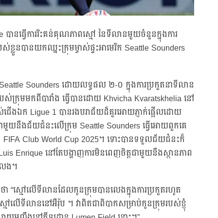
e បានធ្វើការរិះគន់គុណភាពស្មៅ នៃទីលានមួយចំនួនក្នុងការ
បស់ខ្លួនបានយកឈ្នះក្រុមម្ចាស់ផ្ទះអាមេរិក Seattle Sounders
 Seattle Sounders ដោយលទ្ធផល ២-០ ក្នុងការប្រកួតនាទីលាន
ប់របស់ក្រុមមកពីបារាំង ធ្វើបានដោយ Khvicha Kvaratskhelia នៅ
ាស់ជើងឯក Ligue 1 បានរងបរាជ័យដ៏គួរអោយភ្ញាក់ផ្អើលដោយ
្តែជាមួយនឹងជ័យជំនះលើក្រុម Seattle Sounders ធ្វើអោយពួកគេ
្វាន់ FIFA Club World Cup 2025។ ទោះបានទទួលជ័យជំនះក៏
ោក Luis Enrique នៅតែបង្ហាញការមិនពេញចិត្តជាមួយនឹងស្ថានភាព
កលេង។
ះថា “ស្មៅលើទីលានដែលកូនក្រុមបានលេងក្នុងការប្រកួតរហូត
លើទីលាននៅអឺរ៉ុប ។ វាពិតជាពិបាកសម្រាប់កូនក្រុមរបស់ខ្ញុំ
្សាយអញ្ចឹងនៅកីឡដ្ឋាន Lumen Field នោះ។”