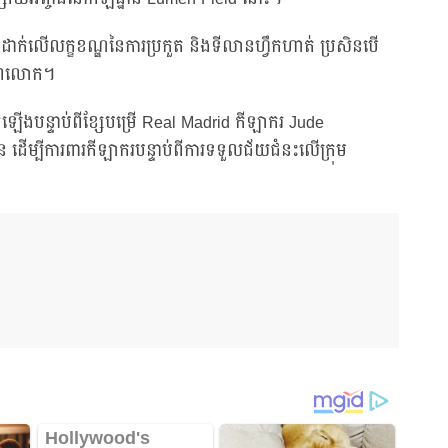
ដាក់លើលក្ខខណ្ឌនៃការប្រកួត និងទីលានហ្វឹកហាត់ ប្រសិនបើ
ពិភពលោក។
ងបន្ទាប់ពីខ្សែបម្រើ Real Madrid កីឡាករ Jude
ើម្បីការពារកីឡាករបន្ទាប់ពីការទទួលជ័យជំនះលើក្រុម