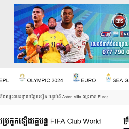
EPL
OLYMPIC 2024
EURO
SEA G
ឹងឈ្នះពានរង្វាន់បន្ថែមទៀត បន្ទាប់ពី Aston Villa ឈ្នះពាន Europa League
រប្រកួតឡើងវគ្គបន្ត FIFA Club World
ព្