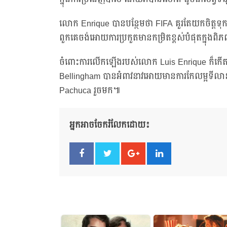
លោក Enrique បានបន្ថែមថា FIFA គួរតែយកចិត្តទុក
ពួកគេចង់អោយការប្រកួតមានកម្រិតខ្ពស់បំផុតក្នុង
ចំពោះការលើកឡើងរបស់លោក Luis Enrique ក៏កើតឡើ
Bellingham បានអំពាវនាវអោយមានការកែលម្អទីលាន ដ
Pachuca រួចមក៕
អ្នកអាចចែករំលែកដោយ៖