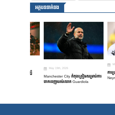
អត្ថបទទាក់ទង
May 19th, 2
May 19th, 2026
២ ឆ្នាំ ដើម្បី
ការប្រកាសក្រុ
Manchester City កំពុងត្រៀមសម្រាប់ការ
gue
Neymar សម្រេ
ចាកចេញរបស់លោក Guardiola