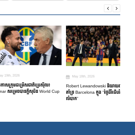
026
May 18th, 2026
Ma
មជម្រើសជាតិប្រេស៊ីល៖
Robert Lewandowski និយាយលាអ្នក
Mitom
ចបានក្តីសុបិន World Cup
គាំទ្រ Barcelona ក្នុង “ថ្ងៃដ៏រំជើបរំជួល និង
ជប៉ុន
លំបាក”
របួសស