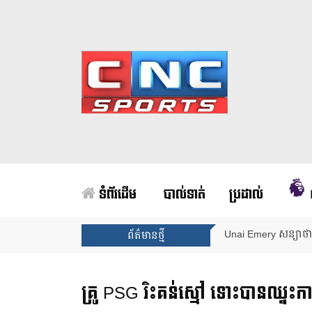
ទំព័រដើម
បាល់ទាត់
ប្រដាល់
Unai Emery សន្យាថាន
ព័ត៌មានថ្មី
គ្រូ PSG រិះគន់ស្មៅ ទោះបានឈ្នះកា