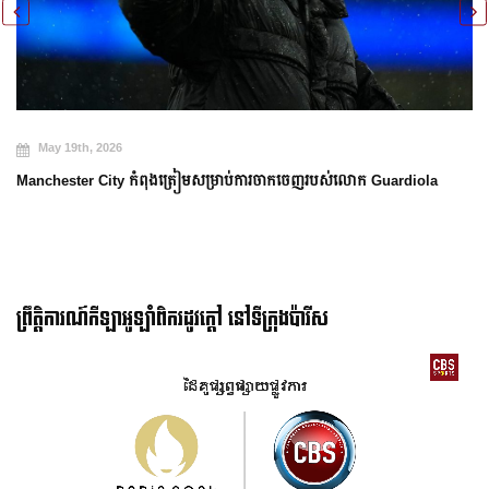
May 19th, 2026
Manchester City កំពុងត្រៀមសម្រាប់ការចាកចេញរបស់លោក Guardiola
ព្រឹត្តិការណ៍កីឡាអូឡាំពិករដូវក្ដៅ នៅទីក្រុងប៉ារីស