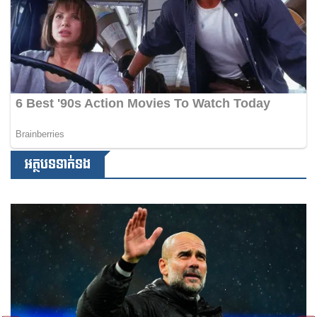
អត្ថបទទាក់ទង