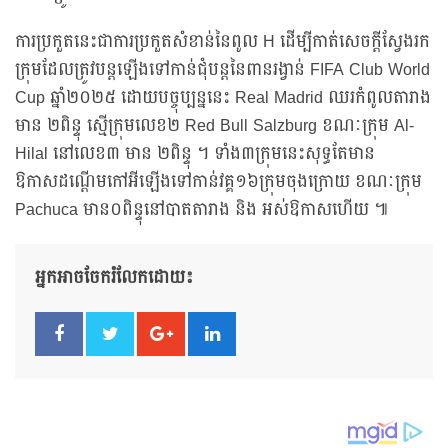
ការប្រកួតនេះជាការប្រកួតសំខាន់នៃពូល H ដើម្បីកាត់សេចក្តីស្វែងរក
ក្រុមដែលត្រូវបន្តឡើងទៅកាន់ជុំបន្តនៃពានរង្វាន់ FIFA Club World
Cup ឆ្នាំ២០២៥ ដោយបច្ចុប្បន្ននេះ Real Madrid ឈរកំពូលតារាង
មាន ២ពិន្ទុ ស្មើក្រុមលេខ២ Red Bull Salzburg ខណៈក្រុម Al-
Hilal នៅលេខ៣ មាន ២ពិន្ទុ ។ ទាំង៣ក្រុមនេះសុទ្ធតែមាន
ឱកាសដណ្តើមកៅអីឡើងទៅកាន់វគ្គ១៦ក្រុមចុងក្រោយ ខណៈក្រុម
Pachuca មាន០ពិន្ទុនៅបាតតារាង និង អស់ឱកាសហើយ ៕
អ្នកអាចចែករំលែកដោយ៖