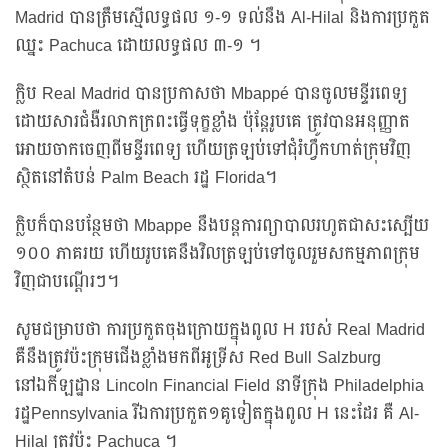
Madrid បានត្រឹមស្មើលទ្ធផល ១-១ ទល់នឹង Al-Hilal និងការប្រកួត
ឈ្នះ Pachuca ដោយលទ្ធផល ៣-១ ។
ក្លិប Real Madrid បានប្រកាសថា Mbappé បានចូលមន្ទីរពេទ្យ
ដោយសារជំងឺរលាកក្រពះធ្វើទុក្ខខ្លាំង ប៉ុន្តែរូបគេ ត្រូវបានអនុញ្ញាត
អោយចាកចេញពីមន្ទីរពេទ្យ ហើយត្រឡប់ទៅជុំរំហ្វឹកហាត់ក្រុមវិញ
ស្ថិតនៅតំបន់ Palm Beach រដ្ឋ Florida។
ក្លិបក៏បានបន្ថែមថា Mbappe នឹងបន្តការព្យាបាលរហូតជាសះស្បើយ
១០០ ភាគរយ ហើយរូបគេនឹងវិលត្រឡប់ទៅចូលរួមសកម្មភាពក្រុម
វិញជាបណ្តើរៗ។
សូមជម្រាបថា ការប្រកួតចុងក្រោយក្នុងពូល H របស់ Real Madrid
គឺនឹងត្រូវប៉ះក្រុមជើងខ្លាំងមកពីអូទ្រីស Red Bull Salzburg
នៅឯកីឡដ្ឋាន Lincoln Financial Field នាទីក្រុង Philadelphia
រដ្ឋPennsylvania រីឯការប្រកួត១គូទៀតក្នុងពូល H នេះដែរ គឺ Al-
Hilal ត្រូវប៉ះ Pachuca ។