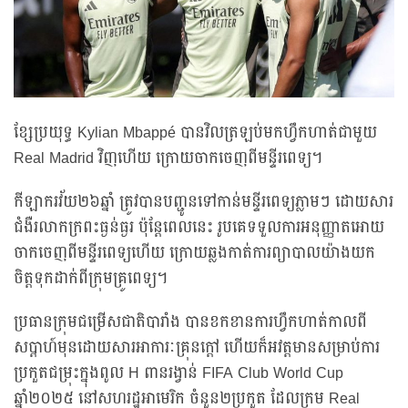
ខ្សែប្រយុទ្ធ Kylian Mbappé បានវិលត្រឡប់មកហ្វឹកហាត់ជាមួយ
Real Madrid វិញហើយ ក្រោយចាកចេញពីមន្ទីរពេទ្យ។
កីឡាករវ័យ២៦ឆ្នាំ ត្រូវបានបញ្ជូនទៅកាន់មន្ទីរពេទ្យភ្លាមៗ ដោយសារ
ជំងឺរលាកក្រពះធ្ងន់ធ្ងរ ប៉ុន្តែពេលនេះ រូបគេទទួលការអនុញ្ញាតអោយ
ចាកចេញពីមន្ទីរពេទ្យហើយ ក្រោយឆ្លងកាត់ការព្យាបាលយ៉ាងយក
ចិត្តទុកដាក់ពីក្រុមគ្រូពេទ្យ។
ប្រធានក្រុមជម្រើសជាតិបារាំង បានខកខានការហ្វឹកហាត់កាលពី
សប្តាហ៍មុនដោយសារអាការៈគ្រុនក្តៅ ហើយក៏អវត្តមានសម្រាប់ការ
ប្រកួតជម្រុះក្នុងពូល H ពានរង្វាន់ FIFA Club World Cup
ឆ្នាំ២០២៥ នៅសហរដ្ឋអាមេរិក ចំនួន២ប្រកួត ដែលក្រុម Real