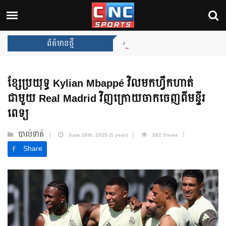
Arsenal បញ្ចប់ការរង់ចាំ ២២ ឆ្នាំ 
ព័ត៌មានថ្មី
ខ្សែប្រយុទ្ធ Kylian Mbappé វិលមកហ្វឹកហាត់
ជាមួយ Real Madrid វិញក្រោយចាកចេញពីមន្ទីរ
ពេទ្យ
បាល់ទាត់
June 26th, 2025 (1 year)
582 Views
Share