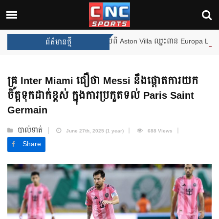
ងឈ្នះពានរង្វាន់បន្ថែមទៀត បន្ទាប់ពី Aston Villa ឈ្នះពាន Europa League
ព័ត៌មានថ្មី
គ្រូ Inter Miami ជឿថា Messi នឹងផ្តោតការយក
ចិត្តទុកដាក់ខ្ពស់ ក្នុងការប្រកួតទល់ Paris Saint
Germain
បាល់ទាត់
June 27th, 2025 (1 year)
688 Views
Share