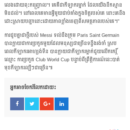
លេងដោយពុះកញ្រ្ជោល។ គេគឺជាកីឡាករម្នាក់ ដែលយើងនឹកស្មាន
មិនដល់។ នៅពេលគេមានអ្វីមួយជាប់គាំងក្នុងចិត្តរបស់គេ នោះគេនឹង
ដោះស្រាយបញ្ហានោះដោយភាពខ្លាំងចេញពីសមត្ថភាពរបស់គេ។”
ការជួបគ្នាជាថ្មីរបស់ Messi ទល់នឹងក្រុម Paris Saint Germain
បានក្លាយជាការប្រកួតមួយដែលមនុស្សជាច្រើនទន្ទឹងរង់ចាំ ស្រប
ពេលកីឡាករអាហ្សង់ទីន បានក្លាយជាកីឡាករម្នាក់ជួយលើកកេរ្តិ៍
ឈ្មោះ ការប្រកួត Club World Cup បន្ទាប់ពីព្រឹត្តិការណ៍នេះបាត់
មុខកីឡាករល្បីៗជាច្រើន៕
អ្នកអាចចែករំលែកដោយ៖