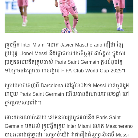
គ្រូបង្វឹក Inter Miami លោក Javier Mascherano ជឿថា ខ្សែ
ប្រយុទ្ធ Lionel Messi នឹងផ្តោតការយកចិត្តទុកដាក់ខ្ពស់ ក្នុងការ
ប្រកួតទល់អតីតក្រុមចាស់ Paris Saint Germain ក្នុងជំនួបវគ្គ
១៦ក្រុមចុងក្រោយ ពានរង្វាន់ FIFA Club World Cup 2025។
ក្រោយចាកចេញពី Barcelona នៅឆ្នាំ២០២១ Messi បានចូលរួម
ជាមួយ Paris Saint Germain ហើយបានចំណាយពេល២ឆ្នាំ នៅ
ក្នុងប្រទេសបារាំង។
ទោះយ៉ាងណាក៏ដោយ នៅមុនការប្រកួតទល់នឹង Paris Saint
Germain មកដល់ គ្រូបង្វឹកក្រុម Inter Miami លោក Mascherano
បានអះអាងដូច្នេះថា “សម្រាប់យើង វាជារឿងដ៏ល្អប្រសិនបើ Messi