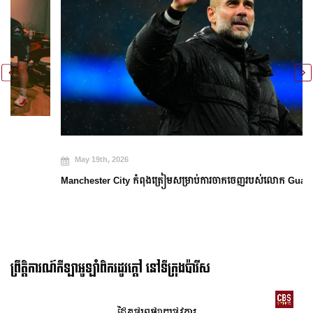
May 19th, 2026
Manchester City កំពុងត្រៀមសម្រាប់ការចាកចេញរបស់លោក Guardiola
ព្រឹត្តិការណ៍កីឡាអូឡាំពិករដូវក្ដៅ នៅទីក្រុងប៉ារីស