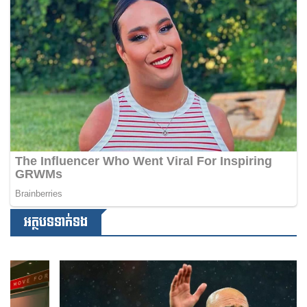
អត្ថបទទាក់ទង