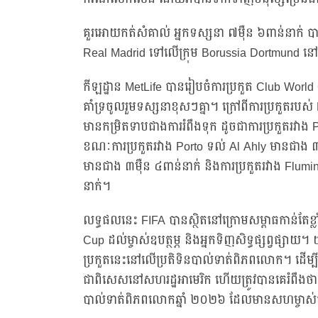
គួរអោយកត់សំគាល់ អ្នកទស្សនា ៧ម៉ឺន ៦ពាន់នាក់ ប
Real Madrid ទៅលើក្រុម Borussia Dortmund នៅក
កីឡដ្ឋាន MetLife បានរៀបចំការប្រកួត Club Wor
គាំទ្រចូលរួមទស្សនាខុសៗគ្នា។ ក្រៅពីការប្រកួតរប
មានកម្រិតទាបជាងការរំពឹងទុក ដូចជាការប្រកួតរវាង 
ខណៈការប្រកួតរវាង Porto ទល់ Al Ahly មានជាង ៣
មានជាង ៣ម៉ឺន ៤ពាន់នាក់ និងការប្រកួតរវាង Flumi
នាក់។
លទ្ធផលនេះ FIFA បានស្ថិតនៅក្រោមសម្ពាធកាន់តែខ្លា
Cup ដល់ម្ចាស់ឧបត្ថម្ភ និងអ្នកទិញសិទ្ធផ្សព្វផ្សាយ
ប្រកួតនេះនៅលើប្រតិទិនបាល់ទាត់ពិភពលោក។ ដើម្បីគាំ
ជាពិសេសនៅសហរដ្ឋអាមេរិក ហើយត្រូវបានគេរំពឹងថានឹងអ
បាល់ទាត់ពិភពលោកឆ្នាំ ២០២៦ ដែលមានសហម្ចាស់ផ្