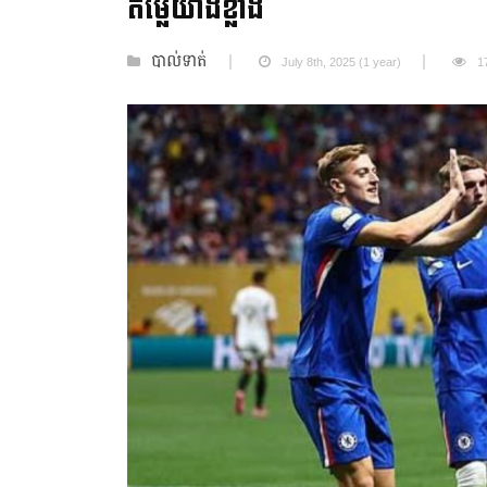
តម្លៃយ៉ាងខ្លាំង
បាល់ទាត់
July 8th, 2025 (1 year)
1