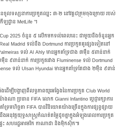
ានចូលទស្សនាការប្រកួតឈ្នះ ៣-២ នៅវគ្គ៨ក្រុមចុងក្រោយ របស់
ីឡដ្ឋាន MetLife ។
ld Cup 2025 ចំនួន ៥ លើកមកទល់ពេលនេះ ជាមួយនឹងចំនួនអ្នក
ស់ Real Madrid ទល់នឹង Dortmund ការប្រកួតគូផ្សេងទៀតនៅ
Palmeiras ទល់ Al Ahly មានអ្នកគាំទ្រជាង ៣ម៉ឺន ៥ពាន់នាក់
ម៉ឺន ៩ពាន់នាក់ ការប្រកួតរវាង Fluminense ទល់ Dortmund
nense ទល់ Ulsan Hyundai មានអ្នកគាំទ្រតែជាង ២ម៉ឺន ៩ពាន់
ំងដើម្បីបង្ហាញពីលទ្ធភាពយូរអង្វែងនៃការប្រកួត Club World
។ យ៉ាងណា ប្រធាន FIFA លោក Gianni Infantino ប្តេជ្ញារក្សាការ
ទ្រមហិច្ឆតា FIFA បានវិនិយោគយ៉ាងច្រើនក្នុងការផ្សព្វផ្សាយ
នុវត្តយុទ្ធសាស្ត្រកំណត់តម្លៃដូចគ្នាក្នុងអំឡុងពេលការប្រកួត
ទះ សហរដ្ឋអាមេរិក កាណាដា និងម៉ិកស៊ិក៕