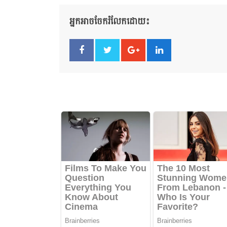
អ្នកអាចចែករំលែកដោយ៖