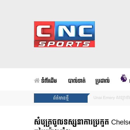
ទំព័រដើម
បាល់ទាត់
ប្រដាល់
Arsenal បញ្ចប់ការរង់
ព័ត៌មានថ្មី
សំបុត្រចូលទស្សនាការប្រកួត Chelse