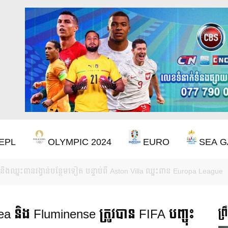
EPL
OLYMPIC 2024
EURO
SEA G
ចាំ ២២ ឆ្នាំ ដើម្បីឈ្នះពាន Premier League
a និង Fluminense ត្រូវបាន FIFA បញ្ចុះ
ព្