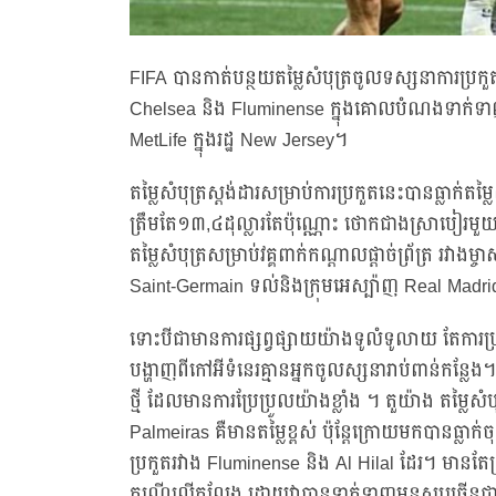
FIFA បានកាត់បន្ថយតម្លៃសំបុត្រចូលទស្សនាការប្រកួតវ
Chelsea និង Fluminense ក្នុងគោលបំណងទាក់ទាញ
MetLife ក្នុងរដ្ឋ New Jersey។
តម្លៃសំបុត្រស្តង់ដារសម្រាប់ការប្រកួតនេះបានធ្លាក
ត្រឹមតែ១៣,៤ដុល្លារតែប៉ុណ្ណោះ ថោកជាងស្រាបៀរមួ
តម្លៃសំបុត្រសម្រាប់វគ្គពាក់កណ្តាលផ្តាច់ព្រ័ត្រ រ
Saint-Germain ទល់និងក្រុមអេស្ប៉ាញ Real Madri
ទោះបីជាមានការផ្សព្វផ្សាយយ៉ាងទូលំទូលាយ តែការប
បង្ហាញពីកៅអីទំនេរគ្មានអ្នកចូលស្សនារាប់ពាន់កន្លែង។
ថ្មី ដែលមានការប្រែប្រួលយ៉ាងខ្លាំង ។ តួយ៉ាង តម្លៃស
Palmeiras គឺមានតម្លៃខ្ពស់ ប៉ុន្តែក្រោយមកបានធ្លា
ប្រកួតរវាង Fluminense និង Al Hilal ដែរ។ មានតែគ្
ករណីលើកលែង ដោយវាបានទាក់ទាញមនុស្សច្រើនជាង