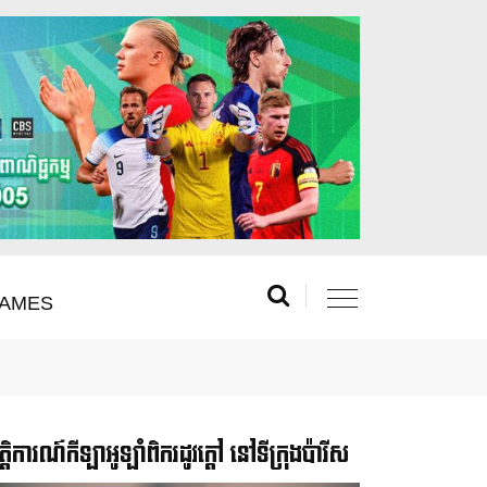
AMES
រឹត្តិការណ៍កីឡាអូឡាំពិករដូវក្ដៅ នៅទីក្រុងប៉ារីស