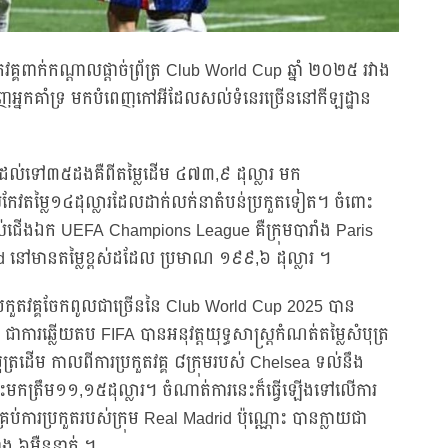
គ្គពាក់កណ្តាលផ្តាច់ព្រ័ត្រ Club World Cup ឆ្នាំ ២០២៥ រវាង
អ្នកគាំទ្រ មកបំពេញកៅអីដែលសល់ទំនេរច្រើននៅកីឡដ្ឋាន
់តម្លៃដល់ទៅ៣៥ដងគឺពីតម្លៃដើម ៤៧៣,៩ ដុល្លារ មក
យកែវតម្លៃ១៤ដុល្លារដែលដាក់លក់នាតំបន់ប្រកួតទៀត។ ចំពោះ
វាងម្ចាស់ជើងឯក UEFA Champions League គឺក្រុមបារាំង Paris
d នៅមានតម្លៃខ្ពស់ដដែល ប្រមាណ ១៩៩,៦ ដុល្លារ ។
្រកួតវគ្គចែកពូលជាច្រើននៃ Club World Cup 2025 បាន
 ជាការឆ្លើយតប FIFA បានអនុវត្តយុទ្ធសាស្រ្តកំណត់តម្លៃសំបុត្រ
ំបុត្រដើម កាលពីការប្រកួតវគ្គ ៨ក្រុមរបស់ Chelsea ទល់នឹង
ក់ចុះមកត្រឹម១១,១៥ដុល្លារ។ ចំណាត់ការនេះក៏ធ្វើឡើងទៅលើការ
រប់ការប្រកួតរបស់ក្រុម Real Madrid ប៉ុណ្ណោះ បានក្លាយជា
 ៦ម៉ឺននាក់ ។