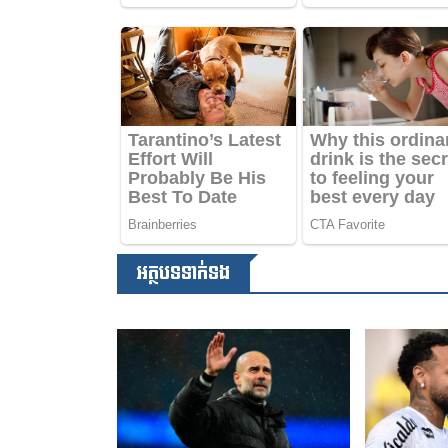
អត្ថបទទាក់ទង