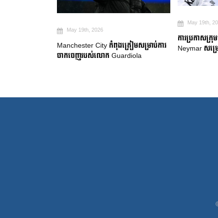
May 19th, 2
May 19th, 2026
២ ឆ្នាំ ដើម្បី
ការប្រកាសក្រុ
Manchester City កំពុងត្រៀមសម្រាប់ការ
gue
Neymar សម្រេ
ចាកចេញរបស់លោក Guardiola