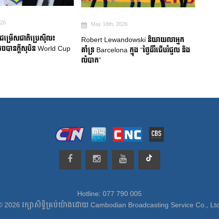
026
May 18th, 2026
Ma
មជម្រើសជាតិប្រេស៊ីល៖
Robert Lewandowski និយាយលាអ្នក
Mitom
ចបានក្តីសុបិន World Cup
គាំទ្រ Barcelona ក្នុង “ថ្ងៃដ៏រំជើបរំជួល និង
ជប៉ុន
លំបាក”
របួសស
Hotline: 077 790 005
© 2026 រក្សាសិទ្ធិគ្រប់យ៉ាងដោយ Cambodian Broadcasting Service Co., Ltd