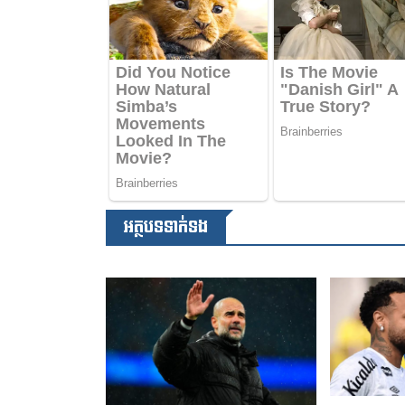
អត្ថបទទាក់ទង