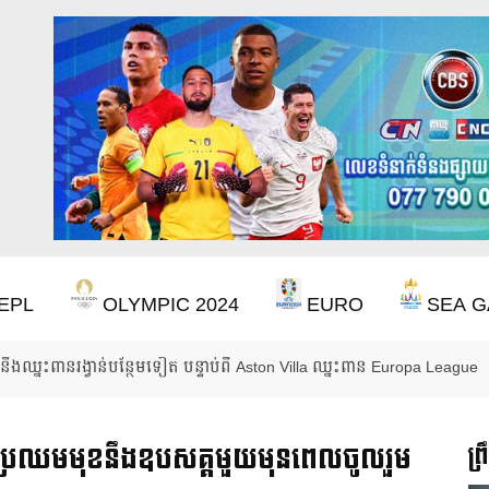
EPL
OLYMPIC 2024
EURO
SEA G
ឹងឈ្នះពានរង្វាន់បន្ថែមទៀត បន្ទាប់ពី Aston Villa ឈ្នះពាន Europa League
ប្រឈមមុខនឹងឧបសគ្គមួយមុនពេលចូលរួម
ព្