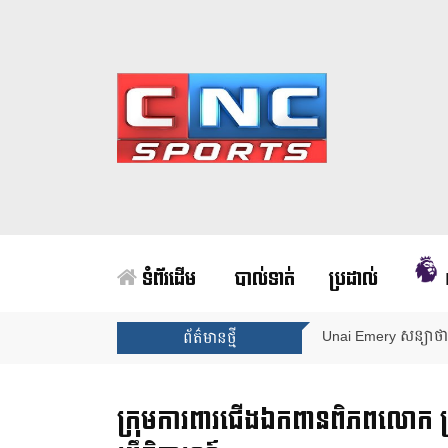
ទំព័រដើម
បាល់ទាត់
ប្រដាល់
Unai Emery សន្យាថាន
ព័ត៌មានថ្មី
ក្រុមការពារជើងឯកពានពិភពលោក 