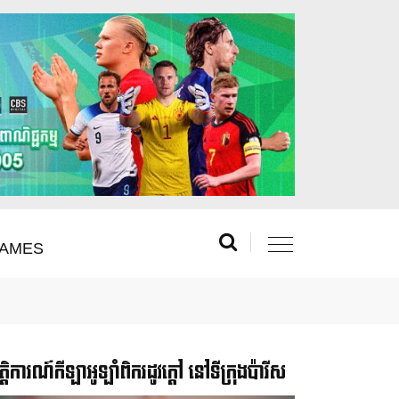
AMES
រឹត្តិការណ៍កីឡាអូឡាំពិករដូវក្ដៅ នៅទីក្រុងប៉ារីស