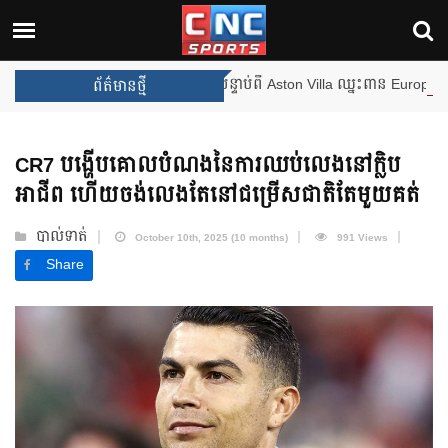
ឹងឈ្នះពានរង្វាន់បន្ថែមទៀត បន្ទាប់ពី Aston Villa ឈ្នះពាន Europa League
ព័ត៌មានថ្មី
CR7 បង្ហើបគោលបំណងនៃការឈប់លេងនៅក្លិប
អាជីព ហើយចង់លេងតែនៅជម្រើសជាតិតែមួយគត់
បាល់ទាត់
October 10th, 2025 (10 months)
991 Views
Share