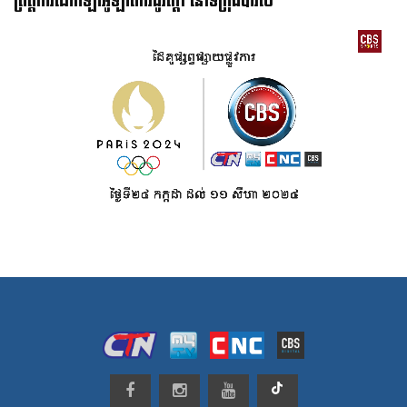
ព្រឹត្តិការណ៍កីឡាអូឡាំពិករដូវក្ដៅ នៅទីក្រុងប៉ារីស