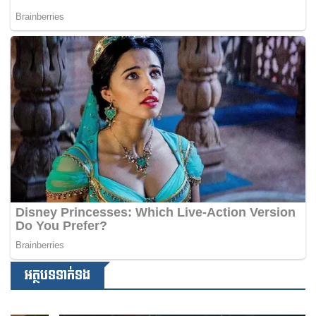
អត្ថបទទាក់ទង