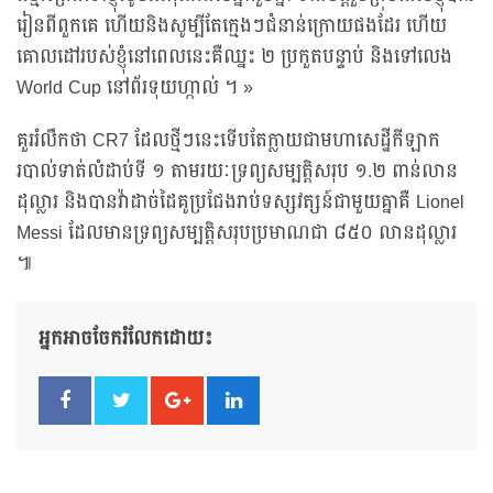
រៀនពីពួកគេ ហើយនិងសូម្បីតែក្មេងៗជំនាន់ក្រោយផងដែរ ហើយ
គោលដៅរបស់ខ្ញុំនៅពេលនេះគឺឈ្នះ ២ ប្រកួតបន្ទាប់ និងទៅលេង
World Cup នៅព័រទុយហ្កាល់ ។ »
គួររំលឹកថា CR7 ដែលថ្មីៗនេះទើបតែក្លាយជាមហាសេដ្ឋីកីឡាក
របាល់ទាត់លំដាប់ទី ១ តាមរយៈទ្រព្យសម្បត្តិសរុប ១.២ ពាន់លាន
ដុល្លារ និងបានវ៉ាដាច់ដៃគូប្រជែងរាប់ទស្សវត្សន៍ជាមួយគ្នាគឺ Lionel
Messi ដែលមានទ្រព្យសម្បត្តិសរុបប្រមាណជា ៨៥០ លានដុល្លារ
៕
អ្នកអាចចែករំលែកដោយ៖