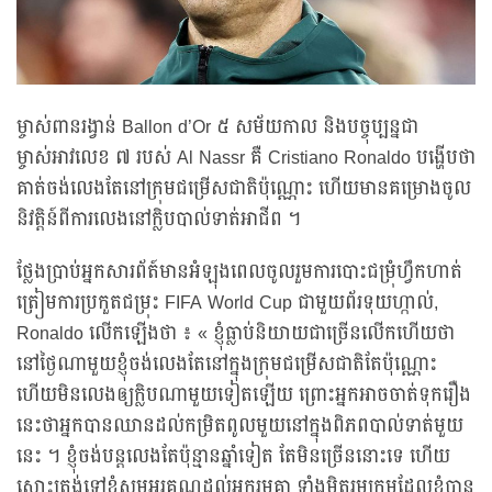
ម្ចាស់ពានរង្វាន់ Ballon d’Or ៥ សម័យកាល និងបច្ចុប្បន្នជា
ម្ចាស់អាវលេខ ៧ របស់ Al Nassr គឺ Cristiano Ronaldo បង្ហើបថា
គាត់ចង់លេងតែនៅក្រុមជម្រើសជាតិប៉ុណ្ណោះ ហើយមានគម្រោងចូល
និវត្តិន៍ពីការលេងនៅក្លិបបាល់ទាត់អាជីព ។
ថ្លែងប្រាប់អ្នកសារព័ត៍មានអំឡុងពេលចូលរួមការបោះជម្រុំហ្វឹកហាត់
ត្រៀមការប្រកួតជម្រុះ FIFA World Cup ជាមួយព័រទុយហ្កាល់,
Ronaldo លើកឡើងថា ៖ « ខ្ញុំធ្លាប់និយាយជាច្រើនលើកហើយថា
នៅថ្ងៃណាមួយខ្ញុំចង់លេងតែនៅក្នុងក្រុមជម្រើសជាតិតែប៉ុណ្ណោះ
ហើយមិនលេងឲ្យក្លិបណាមួយទៀតឡើយ ព្រោះអ្នកអាចចាត់ទុករឿង
នេះថាអ្នកបានឈានដល់កម្រិតពូលមួយនៅក្នុងពិភពបាល់ទាត់មួយ
នេះ ។ ខ្ញុំចង់បន្តលេងតែប៉ុន្មានឆ្នាំទៀត តែមិនច្រើននោះទេ ហើយ
ស្មោះត្រង់ទៅខ្ញុំសូមអរគុណដល់អ្នករួមគ្នា ទាំងមិត្តរួមក្រុមដែលខ្ញុំបាន