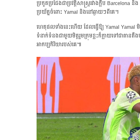
ប្រកួតប្រជែងជាប្រវត្តិសាស្ត្ររវាងក្លឹប Barcelona
ប្រយ័ត្នចំពោះ Yamal និងនៅឆ្ងាយៗពីគេ។
ហេតុផលទាំងនេះហើយ ដែលធ្វើឱ្យ Yamal Yamal មិនសូវ
ទំនាក់ទំនងជាមួយមិត្តរួមក្រុមខ្លះក៏ក្លាយទៅជាតានតឹង
អាកប្បកិរិយារបស់គេ៕