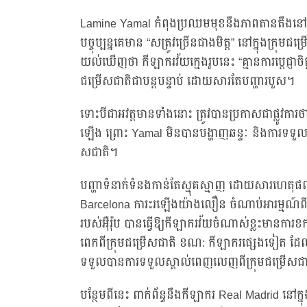
Lamine Yamal កំពុងប្រឈមមុខនឹងភាពតានតឹងនៅក្នុ
បច្ចុប្បន្នគេមាន “សត្រូវច្រើនជាងមិត្ត” នៅក្នុង
យល់ឃើញថា កីឡាករវ័យក្មេងរូបនេះ “គ្មានការប្តេជ្ញាចិត
ជម្រើសជាតិជាបន្តបន្ទាប់ ដោយសារតែបញ្ហារបួស។
ទោះបីជាអវត្តមានទាំងនោះ ត្រូវបានប្រកាសជាផ្លូវកា
ឡើង ព្រោះ Yamal មិនបានបង្ហាញឆន្ទៈ និងការទទួលខុសត
សជាតិ។
បញ្ហាទំនាក់ទំនងកាន់តែស្មុគស្មាញ ដោយសារហេត
Barcelona ការះរឡើងយ៉ាងលឿន ចំណាប់អារម្មណ៍ពីសារព
របស់អ៊ឺរ៉ុប បានធ្វើឱ្យកីឡាករវ័យចំណាស់ខ្លះមានក
ពេកពីក្រុមជម្រើសជាតិ ខណ: កីឡាករផ្សេងទៀត​ ដែលបានក
ទទួលបានការទទួលស្គាល់ពេញលេញពីក្រុមជម្រើសជ
បន្ថែមពីនេះ ពាក់ព័ន្ធនឹងកីឡាករ Real Madrid នៅក្នុ