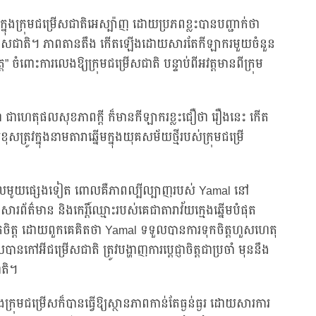
ងក្រុមជម្រើសជាតិអេស្ប៉ាញ ដោយប្រភពខ្លះបានបញ្ជាក់ថា
ក្រុមជម្រើសជាតិ។ ភាពតានតឹង កើតឡើងដោយសារតែកីឡាករមួយចំនួន
្ត” ចំពោះការលេងឱ្យក្រុមជម្រើសជាតិ បន្ទាប់ពីអវត្តមានពីក្រុម
រថា ជាហេតុផលសុខភាពក្តី ក៏មានកីឡាករខ្លះជឿថា រឿងនេះ កើត
្រូវក្នុងនាមតារាឆ្នើមក្នុងយុគសម័យថ្មីរបស់ក្រុមជម្រើ
ុផលមូយផ្សេងទៀត ពោលគឺភាពល្បីល្បាញរបស់ Yamal នៅ
័ត៌មាន និងកេរ្ដិ៍ឈ្មោះរបស់គេជាតារាវ័យក្មេងឆ្នើមបំផុត
ារខកចិត្ត ដោយពួកគេគិតថា Yamal ទទួលបានការទុកចិត្តហួសហេតុ
ៅអីជម្រើសជាតិ ​ត្រូវបង្ហាញការប្តេជ្ញាចិត្តជាប្រចាំ មុននឹង
ាតិ។
ងក្រុមជម្រើសក៏បានធ្វើឱ្យស្ថានភាពកាន់តែធ្ងន់ធ្ងរ ដោយសារការ