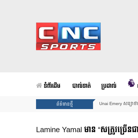
ទំព័រដើម
បាល់ទាត់
ប្រដាល់
Unai Emery សន្យាថាន
ព័ត៌មានថ្មី
Lamine Yamal មាន “សត្រូវច្រើនជាង