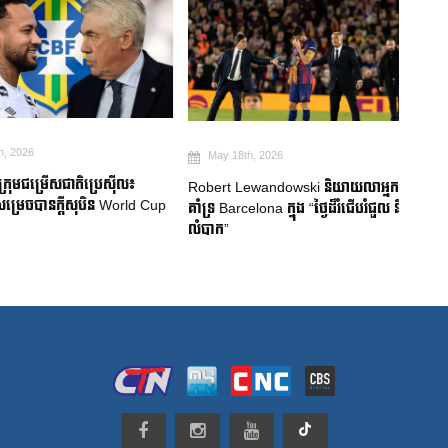
026
May 18th, 2026
Ma
មជម្រើសជាតិប្រេស៊ីល៖
Robert Lewandowski និយាយលាអ្នក
Mitom
ចបានក្តីសុបិន World Cup
គាំទ្រ Barcelona ក្នុង “ថ្ងៃដ៏រំជើបរំជួល និង
ជប៉ុន
លំបាក”
របួសស