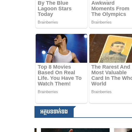
អត្ថបទទាក់ទង