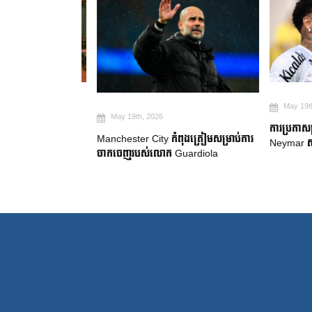
May 19th, 2
May 19th, 2026
២ ឆ្នាំ ដើម្បី
ការប្រកាសក្រុ
Manchester City កំពុងត្រៀមសម្រាប់ការ
gue
Neymar សម្រេ
ចាកចេញរបស់លោក Guardiola