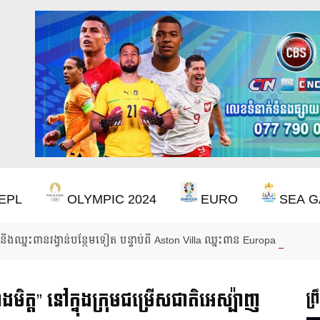
EPL
OLYMPIC 2024
EURO
SEA G
ឹងឈ្នះពានរង្វាន់បន្ថែមទៀត បន្ទាប់ពី Aston Villa ឈ្នះពាន Europa League
មិត្ត” នៅក្នុងក្រុមជម្រើសជាតិអេស្ប៉ាញ
ព្