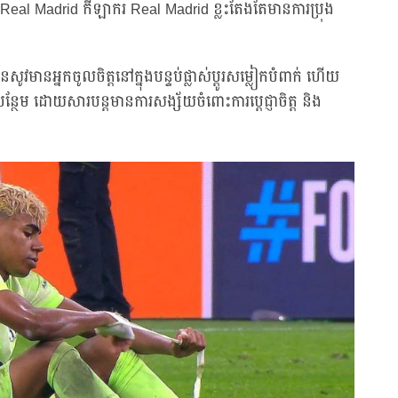
 និង Real Madrid កីឡាករ Real Madrid ខ្លះតែងតែមានការប្រុង
មានអ្នកចូលចិត្តនៅក្នុងបន្ទប់ផ្លាស់ប្ដូរសម្លៀកបំពាក់ ហើយ
បន្ថែម ដោយសារបន្តមានការសង្ស័យចំពោះការប្តេជ្ញាចិត្ត និង