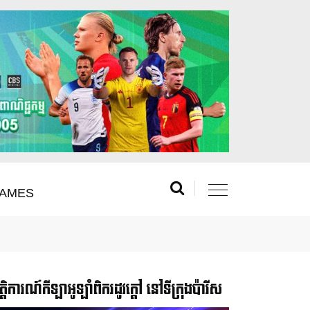
AMES
រឹត្តិការណ៍កីឡាអូឡាំពិករដូវក្ដៅ នៅទីក្រុងប៉ារីស