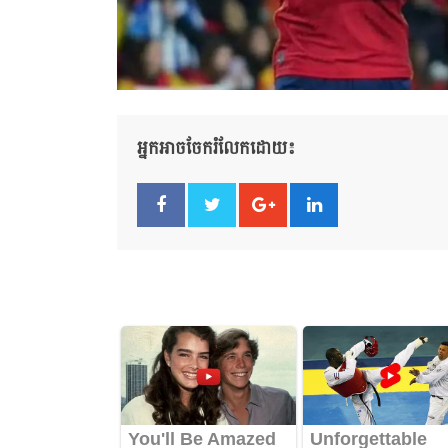
អ្នកអាចចែករំលែកដោយ៖