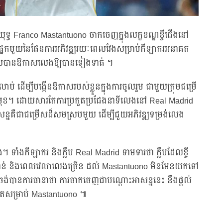
រយុទ្ធ Franco Mastantuono ចាកចេញក្នុងលក្ខខណ្ឌខ្ចីជើងនៅ
ះជាផ្នែកមួយនៃផែនការអភិវឌ្ឍរយៈពេលវែងសម្រាប់កីឡាករអនាគត
ទទួលបានឱកាសលេងឱ្យបានទៀងទាត់ ។
់ ដើម្បីបង្កើនឱកាសរបស់ខ្លួនក្នុងការចូលរួម ជាមួយក្រុមជម្រើ
ខាងមុខ។ ដោយសារតែការប្រកួតប្រជែងនាទីលេងនៅ Real Madrid
សន្នគឺជាជម្រើសដ៏សមស្របមួយ ដើម្បីជួយអភិវឌ្ឍទម្រង់លេង
ឹង។ ទាំងកីឡាករ និងក្លឹប Real Madrid ទាមទារថា ក្លឹបដែលខ្ចី
ាទីសំខាន់ និងពេលវេលាលេងច្រើន ដល់ Mastantuono មិនមែនយកទៅ
ចង់បានការធានាថា ការចាកចេញជាបណ្ដោះអាសន្ននេះ​ នឹងផ្តល់
ផុតសម្រាប់ Mastantuono ៕