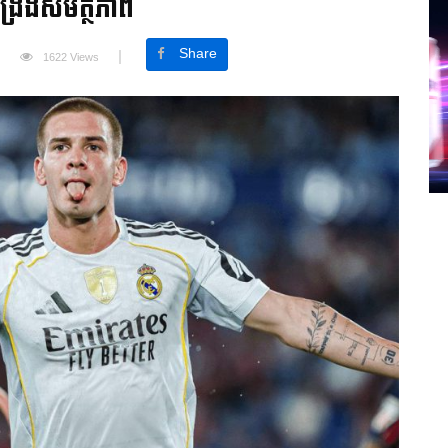
ពង្រឹងសមត្ថភាព
Share
1622 Views