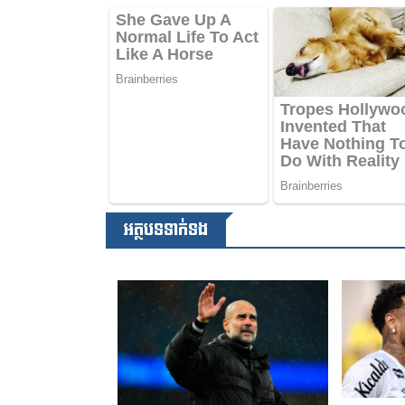
អត្ថបទទាក់ទង