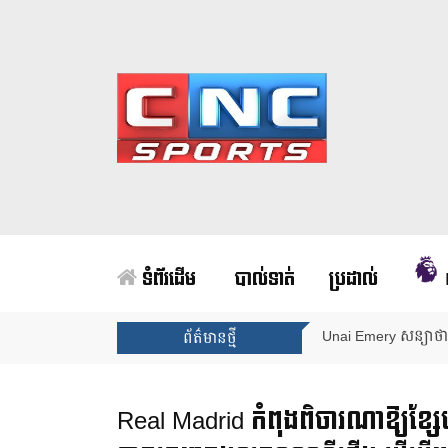
ទំព័រដើម
បាល់ទាត់
ប្រដាល់
Unai Emery សន្យាថាន
ព័ត៌មានថ្មី
Real Madrid កំពុងពិចារណាឱ្យខ្សែប