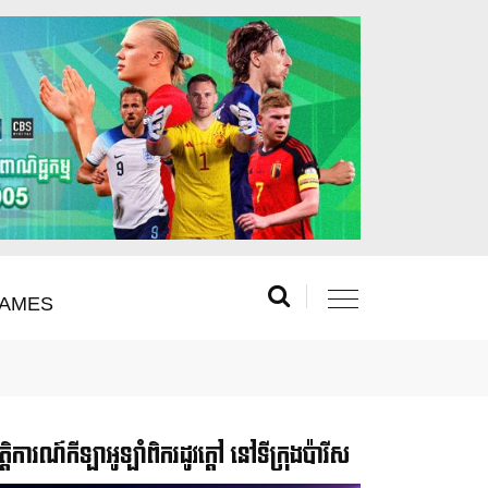
AMES
រឹត្តិការណ៍កីឡាអូឡាំពិករដូវក្ដៅ នៅទីក្រុងប៉ារីស