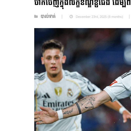
ចាកចេញក្នុងលក្ខខណ្ឌខ្ចីជើង ដើម្បី
បាល់ទាត់
December 23rd, 2025 (8 months)