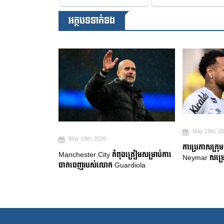
អត្ថបទទាក់ទង
May 19th, 2
May 19th, 2026
២ ឆ្នាំ ដើម្បី
ការប្រកាសក្រុ
Manchester City កំពុងត្រៀមសម្រាប់ការ
gue
Neymar សម្រេ
ចាកចេញរបស់លោក Guardiola