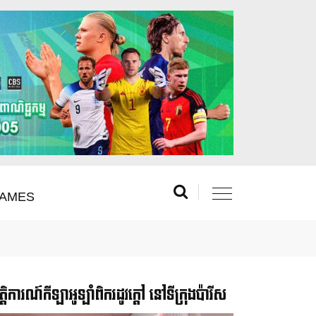
AMES
រឹត្តិការណ៍កីឡាអូឡាំពិករដូវក្ដៅ នៅទីក្រុងប៉ារីស