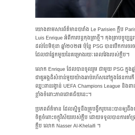
យោងតាមសារព័ត៌មានបារាំង ​​Le Parisien ក្លឹប Par
Luis Enrique អំពីការបន្តកុងត្រាថ្មី។ កុងត្រាបច្ចុប
ដល់ខែមិថុនា ឆ្នាំ២០២៧ ប៉ុន្តែ PSG បានបើកការចរចាជា
ដែលជាផ្នែកមួយនៃគម្រោងរយៈពេលវែងរបស់ក្លឹប។
លោក Enrique ដែលបានចូលរួម ជាមួយ PSG ក្នុងឆ្នាំ
ជាតួអង្គដ៏សំខាន់មួយយ៉ាងឆាប់រហ័សនៅក្នុងផែនការក
ឈ្នះពានរង្វាន់ UEFA Champions League និងពានរ
ខ្លាំងចំពោះភាពជោគជ័យនេះ។
ប្រភពព័ត៌មាន ដែលស្និទ្ធនឹងគ្រូបង្វឹករូបនេះបានឲ្យដឹងថា
ចិត្តចំពោះចក្ខុវិស័យរបស់ក្លឹប ដោយទទួលបានការគា
ក្លឹប លោក Nasser Al-Khelaifi ។