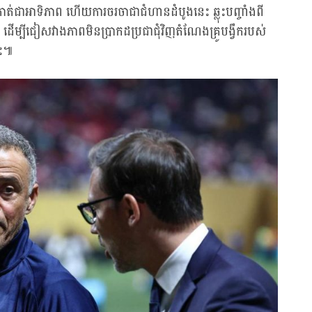
ាត់ជាអាទិភាព ហើយការចរចាជាជំហានដំបូងនេះ ឆ្លុះបញ្ចាំងពី
នេះ ដើម្បីជៀសវាងភាពមិនប្រាកដប្រជាជុំវិញតំណែងគ្រូបង្វឹករបស់
ោះ៕