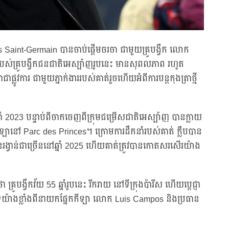
is Saint-Germain បានចាប់ផ្តើមចរចា ជាមួយគ្រូបង្វឹក លោក
្បន្នរបស់គ្រូបង្វឹកជនជាតិអេស្ប៉ាញរូបនេះ មានសុពលភាព រហូត
ផ្លូវការ ជាមួយភ្នាក់ងាររបស់គាត់រួចហើយអំពីការបន្តកុងត្រាថ្មី
 2023 បន្ទាប់ពីចាកចេញពីក្រុមជម្រើសជាតិអេស្ប៉ាញ បានក្លាយ
ីឡានៅ Parc des Princes។ ក្រោមការដឹកនាំរបស់គាត់ ក្លឹបបាន
ង្វាន់ជាច្រើននៅឆ្នាំ 2025 ហើយគាត់ត្រូវបានកោតសរសើរយ៉ាង
 គ្រូបង្វឹកវ័យ 55 ឆ្នាំរូបនេះ រីករាយ នៅទីក្រុងប៉ារីស ហើយប្តេជ្ញា
ំទ្រយ៉ាងខ្លាំងពីនាយកផ្នែកកីឡា លោក Luis Campos និងប្រធាន