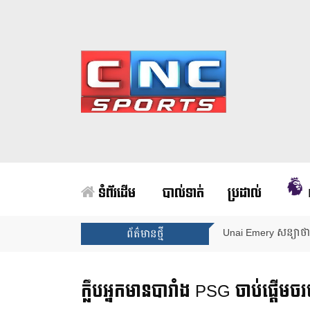
ទំព័រដើម
បាល់ទាត់
ប្រដាល់
Unai Emery សន្យាថាន
ព័ត៌មានថ្មី
ក្លឹបអ្នកមានបារាំង PSG ចាប់ផ្តើមចរច