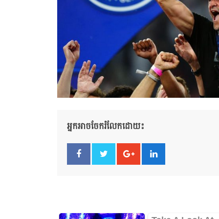
អ្នកអាចចែករំលែកដោយ៖