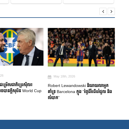
026
May 18th, 2026
Ma
មជម្រើសជាតិប្រេស៊ីល៖
Robert Lewandowski និយាយលាអ្នក
Mitom
ចបានក្តីសុបិន World Cup
គាំទ្រ Barcelona ក្នុង “ថ្ងៃដ៏រំជើបរំជួល និង
ជប៉ុន
លំបាក”
របួសស