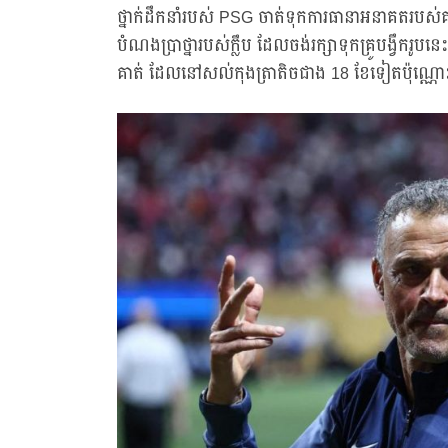
ថ្នាក់ដឹកនាំរបស់ PSG ចាត់ទុកការធានាអនាគតរបស់គ
បំណងប្រាថ្នារបស់ក្លឹប ដែលចង់រក្សាទុកគ្រូបង្វឹករូប
គាត់ ដែលនៅសល់កុងត្រាតិចជាង 18 ខែទៀតប៉ុណ្ណ