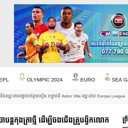
EPL
OLYMPIC 2024
EURO
SEA G
ឹងឈ្នះពានរង្វាន់បន្ថែមទៀត បន្ទាប់ពី Aston Villa ឈ្នះពាន Europa League
ាបន្តកុងត្រាថ្មី ដើម្បីចងជើងគ្រូបង្វឹកលោក
ព្