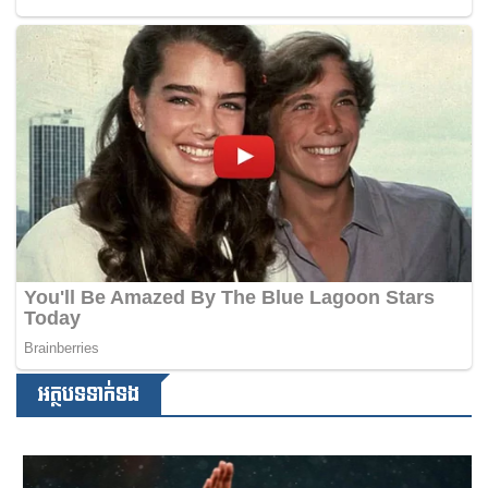
អត្ថបទទាក់ទង