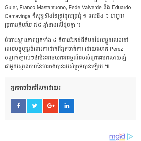
Guler, Franco Mastantuono, Fede Valverde និង Eduardo
Camavinga ក៏សុទ្ធសឹងតែត្រូវចូលប្រជុំ ១ ទល់នឹង ១ ជាមួយ
ប្រធានក្លិបវ័យ ៧៨ ឆ្នាំខាងលើដូចគ្នា ។
ចំពោះស្ថានភាពអ្នកទាំង ៤ គឺបានរិះគន់ពីតំបន់ដែលខ្លួនលេងនៅ
ពេលបច្ចុប្បន្នចំពោះការដាក់ពីអ្នកចាត់ការ ដោយលោក Perez
បញ្ជាក់ច្បាស់ៗថាមិនអាចយកអារម្មណ៍របស់ពួកគេមកលាយឡំ
ជាមួយស្ថានភាពនៃការចង់បានរបស់ក្រុមបានឡើយ ៕
អ្នកអាចចែករំលែកដោយ៖