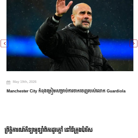
May 19th, 2026
Manchester City កំពុងត្រៀមសម្រាប់ការចាកចេញរបស់លោក Guardiola
ព្រឹត្តិការណ៍កីឡាអូឡាំពិករដូវក្ដៅ នៅទីក្រុងប៉ារីស