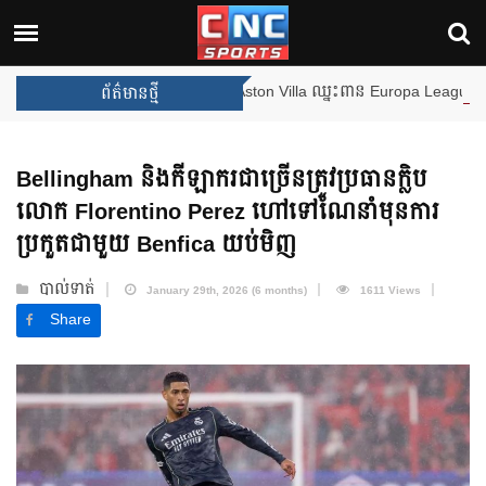
ងឈ្នះពានរង្វាន់បន្ថែមទៀត បន្ទាប់ពី Aston Villa ឈ្នះពាន Europa League
ព័ត៌មានថ្មី
Bellingham និងកីឡាករជាច្រើនត្រូវប្រធានក្លិប
លោក Florentino Perez ហៅទៅណែនាំមុនការ
ប្រកួតជាមួយ Benfica យប់មិញ
បាល់ទាត់
January 29th, 2026 (6 months)
1611 Views
Share