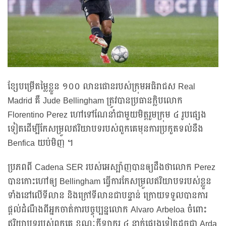
ខ្សែបម្រើតម្លៃខ្លួន ១០០ លានផោនរបស់ក្រុមអធិរាជស Real
Madrid គឺ Jude Bellingham ត្រូវបានប្រធានក្លិបលោក
Florentino Perez ហៅទៅណែនាំជាមួយមិត្តរួមក្រុម ៤ រូបផ្សេង
ទៀតដើម្បីកែសម្រួលឥរិយាបទរបស់ពួកគេមុនការប្រកួតទល់នឹង
Benfica យប់មិញ ។
ប្រភពពី Cadena SER របស់អេស្ប៉ាញបានឲ្យដឹងថាលោក Perez
បានកោះហៅឲ្យ Bellingham ធ្វើការកែសម្រួលឥរិយាបទរបស់ខ្លួន
ទាំងនៅលើទីលាន និងក្រៅទីលានជាបន្ទាន់ ក្រោយទទួលបានការ
ផ្ដល់ដំណឹងពីអ្នកចាត់ការបច្ចុប្បន្នលោក Alvaro Arbeloa ចំពោះ
ឥរិយាបទរបស់ពួកគេ ខណៈកីឡាករ ៤ នាក់ផ្សេងទៀតដូចជា Arda