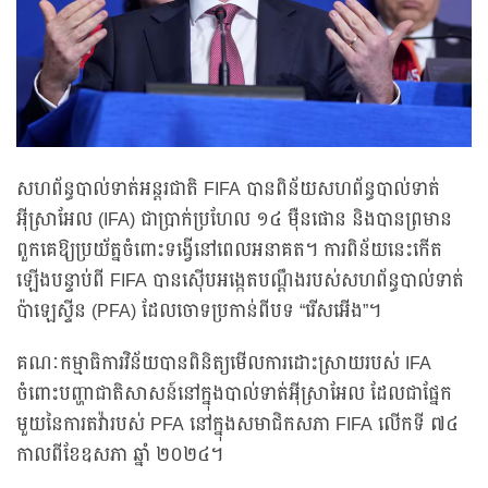
សហព័ន្ធបាល់ទាត់អន្តរជាតិ FIFA បានពិន័យសហព័ន្ធបាល់ទាត់
អ៊ីស្រាអែល (IFA) ជាប្រាក់ប្រហែល ១៤ ម៉ឺនផោន និងបានព្រមាន
ពួកគេឱ្យប្រយ័ត្នចំពោះទង្វើនៅពេលអនាគត។ ការពិន័យនេះកើត
ឡើងបន្ទាប់ពី FIFA បានស៊ើបអង្កេតបណ្តឹងរបស់សហព័ន្ធបាល់ទាត់
ប៉ាឡេស្ទីន (PFA) ដែលចោទប្រកាន់ពីបទ “រើសអើង”។
គណៈកម្មាធិការវិន័យបានពិនិត្យមើលការដោះស្រាយរបស់ IFA
ចំពោះបញ្ហាជាតិសាសន៍នៅក្នុងបាល់ទាត់អ៊ីស្រាអែល ដែលជាផ្នែក
មួយនៃការតវ៉ារបស់ PFA នៅក្នុងសមាជិកសភា FIFA លើកទី ៧៤
កាលពីខែឧសភា ឆ្នាំ ២០២៤។