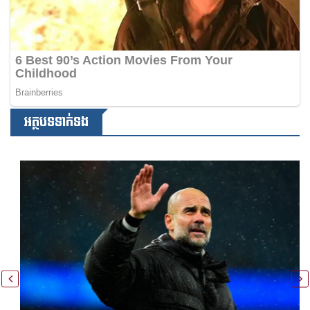
អត្ថបទទាក់ទង