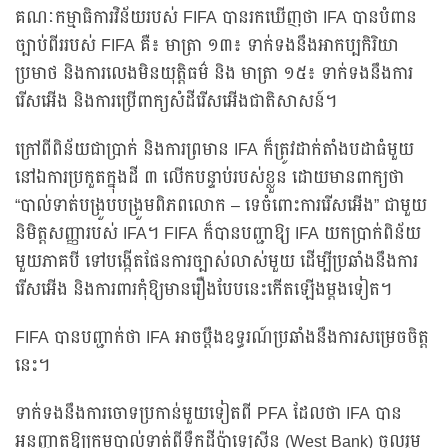
គណៈកម្មាធិការវិន័យរបស់ FIFA បានរកឃើញថា IFA បានបំពាន
ច្បាប់ពីររបស់ FIFA គឺ៖ មាត្រា ១៣៖ ទាក់ទងនឹងអាកប្បកិរិយា
ប្រមាថ និងការលេងមិនយុត្តិធម៌ និង មាត្រា ១៥៖ ទាក់ទងនឹងការ
រើសអើង និងការប្រើពាក្យសំដីរើសអើងជាតិសាសន៍។
ក្រៅពីពិន័យជាប្រាក់ និងការព្រមាន IFA ក៏ត្រូវដាក់តាំងបដាធំមួយ
នៅឯការប្រកួតក្នុងដី ៣ លើកបន្ទាប់របស់ខ្លួន ដោយមានពាក្យថា
“បាល់ទាត់បង្រួបបង្រួមពិភពលោក – ទេចំពោះការរើសអើង” ជាមួយ
និមិត្តសញ្ញារបស់ IFA។ FIFA ក៏បានបញ្ជាឱ្យ IFA យកប្រាក់ពិន័យ
មួយភាគបី ទៅបង្កើតផែនការច្បាស់លាស់មួយ ដើម្បីប្រឆាំងនឹងការ
រើសអើង និងការពារកុំឱ្យមានរឿងបែបនេះកើតឡើងម្តងទៀត។
FIFA បានបញ្ជាក់ថា IFA អាចប្តឹងឧទ្ធរណ៍ប្រឆាំងនឹងការសម្រេចចិត្ត
នេះ។
ទាក់ទងនឹងការចោទប្រកាន់មួយទៀតពី PFA ដែលថា IFA បាន
អនុញ្ញាតឱ្យក្រុមបាល់ទាត់ពីទឹកដីប៉ាឡេស្ទីន (West Bank) ចូលរួម