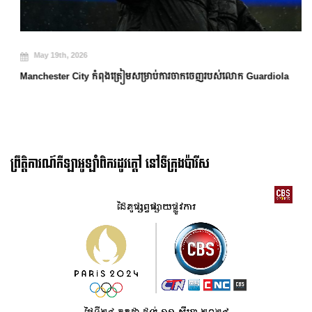
May 19th, 2026
Manchester City កំពុងត្រៀមសម្រាប់ការចាកចេញរបស់លោក Guardiola
ព្រឹត្តិការណ៍កីឡាអូឡាំពិករដូវក្ដៅ នៅទីក្រុងប៉ារីស