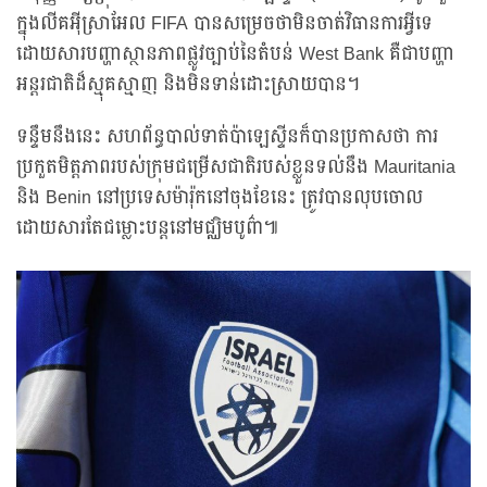
ក្នុងលីគអ៊ីស្រាអែល FIFA បានសម្រេចថាមិនចាត់វិធានការអ្វីទេ
ដោយសារបញ្ហាស្ថានភាពផ្លូវច្បាប់នៃតំបន់ West Bank គឺជាបញ្ហា
អន្តរជាតិដ៏ស្មុគស្មាញ និងមិនទាន់ដោះស្រាយបាន។
ទន្ទឹមនឹងនេះ សហព័ន្ធបាល់ទាត់ប៉ាឡេស្ទីនក៏បានប្រកាសថា ការ
ប្រកួតមិត្តភាពរបស់ក្រុមជម្រើសជាតិរបស់ខ្លួនទល់នឹង Mauritania
និង Benin នៅប្រទេសម៉ារ៉ុកនៅចុងខែនេះ ត្រូវបានលុបចោល
ដោយសារតែជម្លោះបន្តនៅមជ្ឈិមបូព៌ា៕