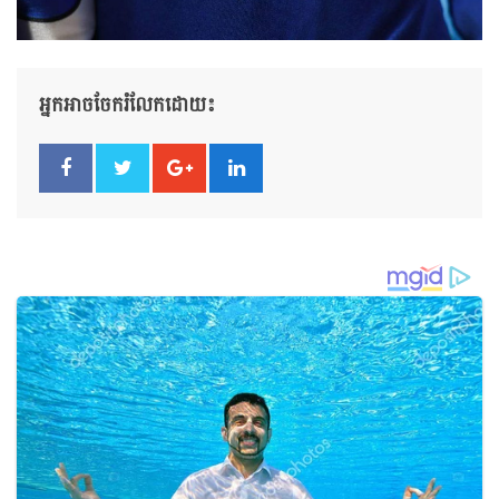
អ្នកអាចចែករំលែកដោយ៖