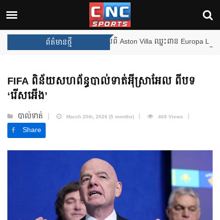
ងឈ្នះពានរង្វាន់បន្ថែមទៀត បន្ទាប់ពី Aston Villa ឈ្នះពាន Europa League
ព័ត៌មានថ្មី
FIFA ពិន័យសហព័ន្ធបាល់ទាត់អ៊ីស្រាអែល ពីបទ
‘រើសអើង’
បាល់ទាត់
March 20th, 2026 (5 months)
469 Views
Share