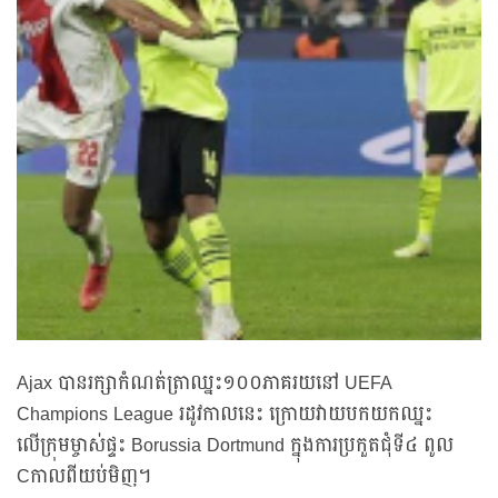
Ajax បានរក្សាកំណត់ត្រាឈ្នះ១០០ភាគរយនៅ UEFA
Champions League រដូវកាលនេះ ក្រោយវាយបកយកឈ្នះ
លើក្រុមម្ចាស់ផ្ទះ Borussia Dortmund ក្នុងការប្រកួតជុំទី៤ ពូល
Cកាលពីយប់មិញ។