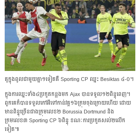
គូក្នុងពូលជាមួយគ្នា១ទៀតគឺ Sporting CP ឈ្នះ Besiktas ៤-០។
ក្នុងការឈ្នះទាំង៤ប្រកួតកន្លងមក Ajax បានទទួល១២ពិន្ទុពេញ។
ពួកគេក៏បានទទួលកៅអីទៅកាន់វគ្គ១៦ក្រុមចុងក្រោយហើយ ដោយ
មានពិន្ទុច្រើនជាងក្រុមលេខ២ Borussia Dortmund និង
ក្រុមលេខ៣ Sporting CP ៦ពិន្ទុ ខណៈការប្រកួតសល់២លើក
ទៀត៕