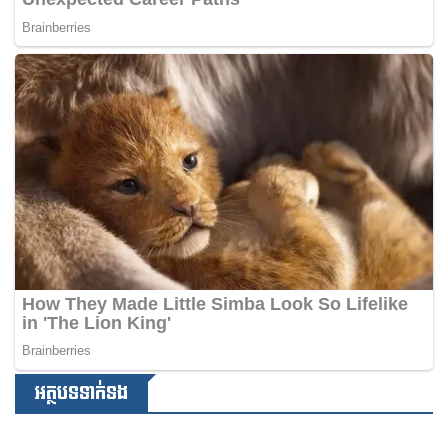
អត្ថបទទាក់ទង