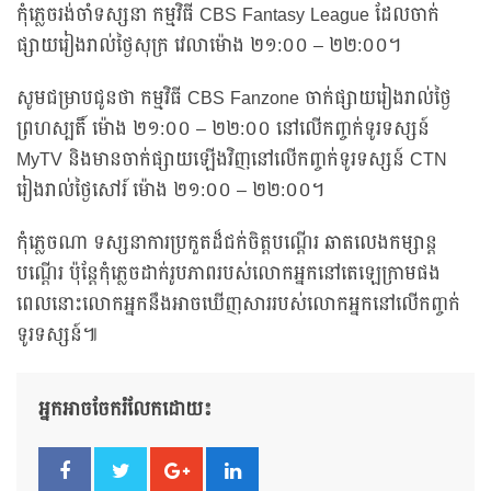
កុំភ្លេចរង់ចាំទស្សនា កម្មវិធី CBS Fantasy League ដែលចាក់
ផ្សាយរៀងរាល់ថ្ងៃសុក្រ វេលាម៉ោង ២១:០០ – ២២:០០។
សូមជម្រាបជូនថា កម្មវិធី CBS Fanzone ចាក់ផ្សាយរៀងរាល់ថ្ងៃ
ព្រហស្បតិ៍ ម៉ោង ២១:០០ – ២២:០០ នៅលើកញ្ចក់ទូរទស្សន៍
MyTV និងមានចាក់ផ្សាយឡើងវិញនៅលើកញ្ចក់ទូរទស្សន៍ CTN
រៀងរាល់ថ្ងៃសៅរ៍ ម៉ោង ២១:០០ – ២២:០០។
កុំភ្លេចណា ទស្សនាការប្រកួតដ៏ជក់ចិត្តបណ្តើរ ឆាតលេងកម្សាន្ត
បណ្តើរ ប៉ុន្តែកុំភ្លេចដាក់រូបភាពរបស់លោកអ្នកនៅតេឡេក្រាមផង
ពេលនោះលោកអ្នកនឹងអាចឃើញសាររបស់លោកអ្នកនៅលើកញ្ចក់
ទូរទស្សន៍៕
អ្នកអាចចែករំលែកដោយ៖