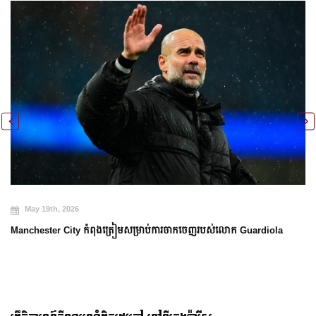
May 19th, 2026
Manchester City កំពុងត្រៀមសម្រាប់ការចាកចេញរបស់លោក Guardiola