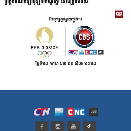
ព្រឹត្តិការណ៍កីឡាអូឡាំពិករដូវក្ដៅ នៅទីក្រុងប៉ារីស