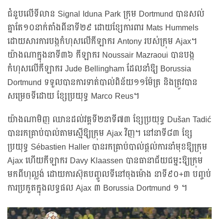
ជំនួបលើទីលាន Signal Iduna Park ក្រុម Dortmund បានសល់
គ្នាតែ១០នាក់តាំងពីនាទី២៩ ដោយខ្សែការពារ Mats Hummels
ដោយសារការបង្កកំហុសលើកីឡាករ Antony របស់ក្រុម Ajax។
យ៉ាងណាក្នុងនាទី៣៦ កីឡាករ Noussair Mazraoui បានបង្ក
កំហុសលើកីឡាករ Jude Bellingham ដែលនាំឱ្យ Borussia
Dortmund ទទួលបានការទាត់បាល់ពិន័យ១១ម៉ែត្រ និងត្រូវបាន
សម្រេចទីដោយ ខ្សែប្រយុទ្ធ Marco Reus។
យ៉ាងណាមិញ ឈានដល់វគ្គទី២នាទី៧៣ ខ្សែប្រយុទ្ធ Dušan Tadić
បានរកគ្រាប់បាល់តាមស្មើឱ្យក្រុម Ajax វិញ។ នៅនាទី៨៣ ខ្សែ
ប្រយុទ្ធ Sébastien Haller បានរកគ្រាប់បាល់ផ្តល់ការនាំមុខឱ្យក្រុម
Ajax ហើយកីឡាករ Davy Klaassen បានធានាជ័យជម្នះឱ្យក្រុម
មកពីហុល្លង់ ដោយការស៊ុតបញ្ចូលទីនៅចុងម៉ោង នាទី៩០+៣ បញ្ចប់
ការប្រកួតក្នុងលទ្ធផល Ajax ៣ Borussia Dortmund ១ ។