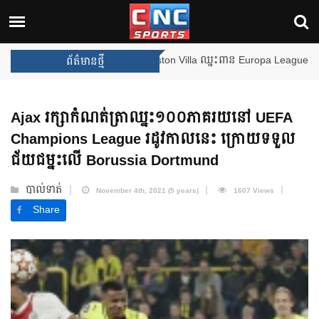
ងឈ្នះពានរង្វាន់បន្ថែមទៀត បន្ទាប់ពី Aston Villa ឈ្នះពាន Europa League
ព័ត៌មានថ្មី
Ajax រក្សាកំណត់ត្រាឈ្នះ១០០ភាគរយនៅ UEFA
Champions League រដូវកាលនេះ ក្រោយទទួល
ជ័យជម្នះលើ Borussia Dortmund
បាល់ទាត់
November 4th, 2021 (5 years)
1607 Views
Share