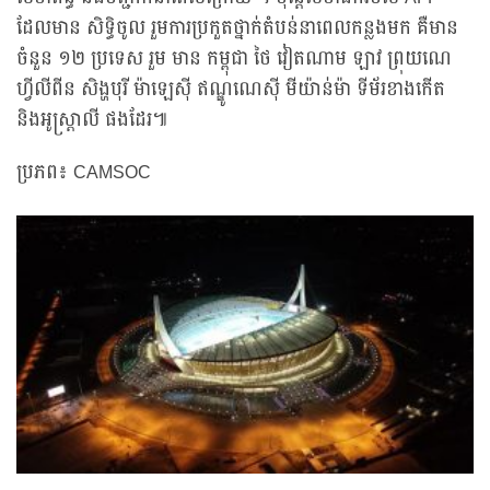
ដែលមាន សិទ្ធិចូល រួមការប្រកួតថ្នាក់តំបន់នាពេលកន្លងមក គឺមាន
ចំនួន ១២ ប្រទេស រួម មាន កម្ពុជា ថៃ វៀតណាម ឡាវ ព្រុយណេ
ហ្វីលីពីន សិង្ហបុរី ម៉ាឡេស៊ី ឥណ្ឌូណេស៊ី មីយ៉ាន់ម៉ា ទីម័រខាងកើត
និងអូស្ដ្រាលី ផងដែរ៕
ប្រភព៖ CAMSOC