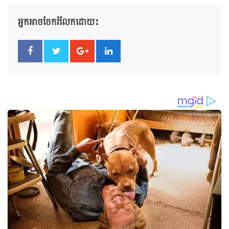
អ្នកអាចចែករំលែកដោយ៖