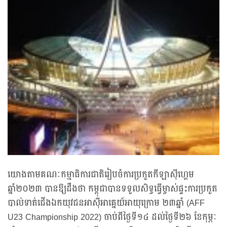
យោងតាមគណៈកម្មាធិការជាតិរៀបចំការប្រកួតកីឡាស៊ីហ្គេម
ឆ្នាំ២០២៣ បានឱ្យដឹងថា កម្ពុជាបានទទួលសិទ្ធធ្វើម្ចាស់ផ្ទះការប្រកួត
បាល់ទាត់ជើងឯកយុវជនអាស៊ីអាគ្នេយ៍អាយុក្រោម ២៣ឆ្នាំ (AFF
U23 Championship 2022) ចាប់ពីថ្ងៃទី១៤ ដល់ថ្ងៃទី២៦ ខែកុម្ភៈ