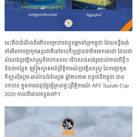
នេះគឺជាដំណឹងដ៏រភើបសម្រាប់បងប្អូនអ្នកគាំទ្រកម្ពុជា ដែលទន្ទឹងរង់
ចាំមើលការប្រកួតអន្ដរជាតិនៅពហុកីឡដ្ឋានជាតិមរតកតេជោ ដែលជា
សំណង់ប្រវត្តិសាស្ដ្រដ៏មហាសាល ទើបសាងសង់រួចរាល់កាលពីថ្មីៗ
និងជាកន្លែង ត្រៀមស្វាគមន៍ព្រឹត្តិការណ៍ប្រវត្តិសាស្ដ្រ នៃការប្រកួត
កីឡាស៊ីហ្គេម-អាស៊ានប៉ារ៉ាហ្គេម ឆ្នាំ២០២៣ បន្ទាប់ពីកម្ពុជា បាន
ខកខាន ក្នុងការដេញថ្លៃធ្វើម្ចាស់ផ្ទះព្រឹត្តិការណ៍ AFF Suzuki Cup
2020 កាលពីពេលកន្លងទៅ។