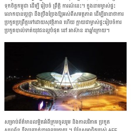
ទុកចិត្តកម្ពុជា ដើម្បី រៀបចំ ព្រឹត្តិ ការណ៍នេះ។ ក្នុងនាមម្ចាស់ផ្ទះ
លោកបានប្ដេជ្ញា នឹងប្រឹងប្រែងឱ្យអស់ពីសមត្ថភាព ដើម្បីធានាថាការ
ប្រកួតប្រព្រឹត្តទៅដោយសុវត្ថិភាព ហើយ ក្លាយជាម្ចាស់ផ្ទះរៀបចំការ
ប្រកួតបាល់ទាត់យុវជនល្អបំផុត នៅ អាស៊ាន នាឆ្នាំក្រោយ។
សម្រាប់ព័ត៌មានលម្អិតអំពីក្រុមចូលរួម និងកាលវិភាគ ប្រកួត
សហព័ន្ធ នឹងបញ្ជាក់នាពេលក្រោយ ។ ប៉ុន្ដែសមាជិករបស់ AFF