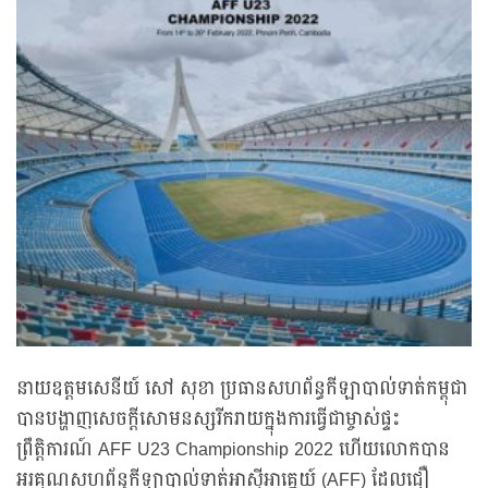
នាយឧត្តមសេនីយ៍ សៅ សុខា ប្រធានសហព័ន្ធកីឡាបាល់ទាត់កម្ពុជា
បានបង្ហាញសេចក្តីសោមនស្សរីករាយក្នុងការធ្វើជាម្ចាស់ផ្ទះ
ព្រឹត្តិការណ៍ AFF U23 Championship 2022 ហើយលោកបាន
អរគុណសហព័ន្ធកីឡាបាល់ទាត់អាស៊ីអាគ្នេយ៍ (AFF) ដែលជឿ