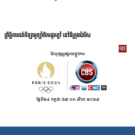
ព្រឹត្តិការណ៍កីឡាអូឡាំពិករដូវក្ដៅ នៅទីក្រុងប៉ារីស