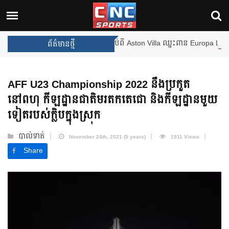
ងឈ្នះពានរង្វាន់បន្ថែមទៀត បន្ទាប់ពី Aston Villa ឈ្នះពាន Europa League
ព័ត៌មានថ្មី
AFF U23 Championship 2022 នឹងប្រកួត
នៅពហុ កីឡដ្ឋានជាតិមរតកតេជោ និងកីឡដ្ឋានមួយ
ទៀតរបស់ក្លិបក្នុងស្រុក
បាល់ទាត់
November 24th, 2021 (5 years)
1911 Views
Share