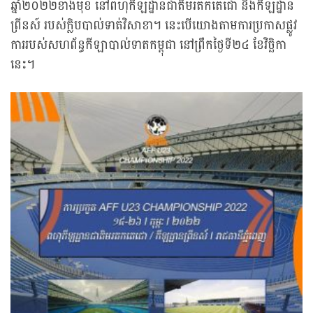
ឆ្នាំ២០២២ខាងមុខ នៅពហុកីឡដ្ឋានជាតិមរតកតេជោ និងកីឡដ្ឋាន
ព្រីនស៍ របស់ក្លិបបាល់ទាត់វិសាខា។ នេះបើយោងតាមការប្រកាសផ្លូវ
ការរបស់សហព័ន្ធកីឡាបាល់ទាតកម្ពុជា នៅព្រឹកថ្ងៃទី២៤ ខែវិច្ឆិកា
នេះ។