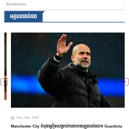
អត្ថបទទាក់ទង
May 19th, 2026
Manchester City កំពុងត្រៀមសម្រាប់ការចាកចេញរបស់លោក Guardiola