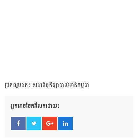
ប្រភពរូបថត៖ សហព័ន្ធកីឡាបាល់ទាត់កម្ពុជា
អ្នកអាចចែករំលែកដោយ៖