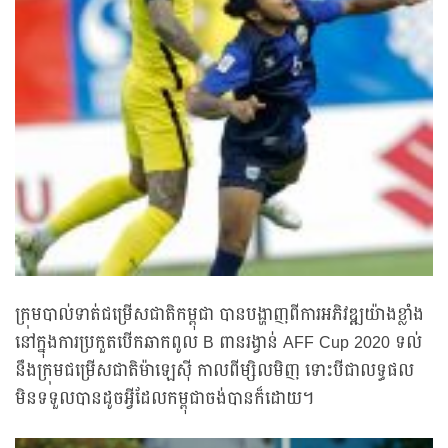
ក្រុមបាល់ទាត់ជម្រើសជាតិកម្ពុជា បានបង្ហាញពីការអភិវឌ្ឍយ៉ាងខ្លាំង
នៅក្នុងការប្រកួតបើកឆាកពូល B ពានរង្វាន់ AFF Cup 2020 ទល់
នឹងក្រុមជម្រើសជាតិម៉ាឡេស៊ី កាលពីម្សិលមិញ ទោះបីជាលទ្ធផល
មិនទទួលបានដូចអ្វីដែលកម្ពុជាចង់បានក៏ដោយ។