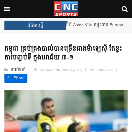
ងឈ្នះពានរង្វាន់បន្ថែមទៀត បន្ទាប់ពី Aston Villa ឈ្នះពាន Europa League
ព័ត៌មានថ្មី
កម្ពុជា គ្រប់គ្រង​បាល់​បានច្រើន​ជាង​ម៉ាឡេស៊ី តែខ្វះ​
ការបញ្ចប់ទី ក្នុង​បរាជ័យ ៣-១
បាល់ទាត់
December 7th, 2021 (5 years)
2769 Views
Share