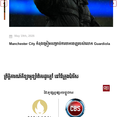
May 19th, 2026
Manchester City កំពុងត្រៀមសម្រាប់ការចាកចេញរបស់លោក Guardiola
ព្រឹត្តិការណ៍កីឡាអូឡាំពិករដូវក្ដៅ នៅទីក្រុងប៉ារីស