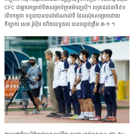
CFC ជាអ្នករកគ្រាប់ទី៣សម្រាប់ក្រុមម៉ាឡេស៊ី។ រហូតដល់នាទី៩០
ទើបកម្ពុជា ទទួលបានបាល់ប៉េណាល់ទី ដែលស៊ុតសម្រេចដោយ
កីឡាករ សេត រ៉ូស៊ីប ហើយលទ្ធផល បានបញ្ចប់ត្រឹម ៣-១ ។