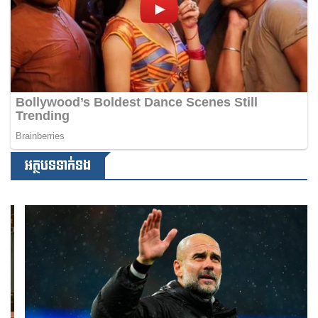
អត្ថបទទាក់ទង