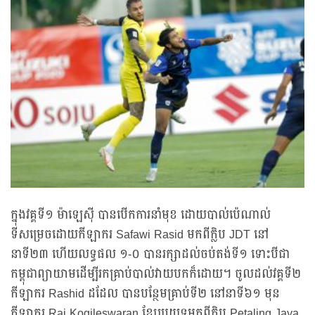
ក្នុងវគ្គទី១ ម៉ាឡេស៊ី បានបើកការនាំមុខ ដោយបាល់ប៉េណាល់
ទីសម្រេចដោយកីឡាករ Safawi Rasid មកពីក្លិប JDT នៅ
នាទី២៣ ហើយលទ្ធផល ១-០ បានរក្សាដល់ចប់តង់ទី១ ទោះបីជា
កម្ពុជាព្យាយាមដើម្បីរកគ្រាប់បាល់វាយបកក៏ដោយ។ ចូលដល់វគ្គទី២
កីឡាករ Rashid ដដែល បានបន្ថែមគ្រាប់ទី២ នៅនាទី៦១ មុន
កីឡាករ Raj Kogileswaran ខ្សែប្រយុទ្ធមកពីក្លិប Petaling Jaya