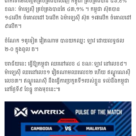
ងាកទៅមើលស្ថិតិគ្រប់គ្រងបាល់វិញ កម្ពុជា គ្រប់គ្រងបាន ៥៦,៩%
ខណៈ ម៉ាឡេស៊ី គ្រប់គ្រងបានតែ ៤៣,១% ។ កម្ពុជា ស៊ុតបាន
១៤លើក ចំគោលដៅ ៦លើក ឯម៉ាឡេស៊ី ស៊ុត ១៧លើក ចំគោលដៅ
៩លើក។
ចំណែក ១គូទៀត វៀតណាម បានយកឈ្នះ ឡាវ ដោយលទ្ធផល
២-០ ក្នុងពូល B។
បរាជ័យនេះ ធ្វើឱ្យកម្ពុជា ឈរនៅលេខ ៤ ខណៈឡាវ នៅលេខ៥។
ម៉ាឡេស៊ី ឈរនៅលេខ១ វៀតណាមឈរលេខ២ ហើយ ឥណ្ឌូណេស៊ី
លេខ៣។ ឥណ្ឌូណេស៊ី នឹងធ្វើការប្រកួតទី១របស់ខ្លួន ទល់នឹងកម្ពុជា
នៅថ្ងៃទី៩ ខែធ្នូ ខាងមុខនេះ៕