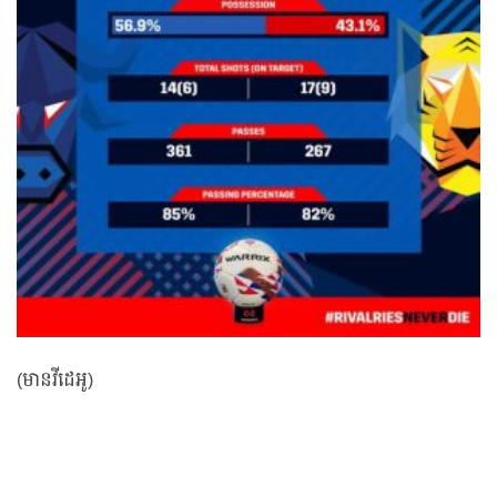
(មានវីដេអូ)