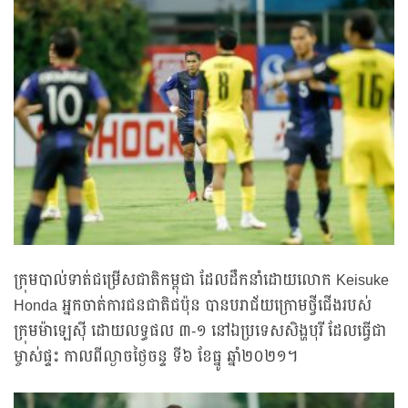
ក្រុមបាល់ទាត់ជម្រើសជាតិកម្ពុជា ដែលដឹកនាំដោយលោក Keisuke
Honda អ្នកចាត់ការជនជាតិជប៉ុន បានបរាជ័យក្រោមថ្វីជើងរបស់
ក្រុមម៉ាឡេស៊ី ដោយលទ្ធផល ៣-១ នៅឯប្រទេសសិង្ហបុរី ដែលធ្វើជា
ម្ចាស់ផ្ទះ កាលពីល្ងាចថ្ងៃចន្ទ ទី៦ ខែធ្នូ ឆ្នាំ២០២១។