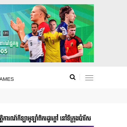
AMES
រឹត្តិការណ៍កីឡាអូឡាំពិករដូវក្ដៅ នៅទីក្រុងប៉ារីស