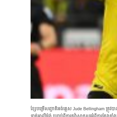
ខ្សែបម្រើសញ្ជាតិអង់គ្លេស Jude Bellingham ត្
ទាត់អាល្លឺម៉ង់ បន្ទាប់ពីការតវ៉ាសាកសួរអំពីការតែងត