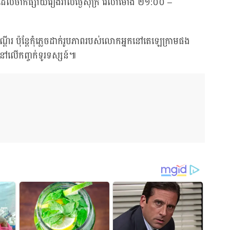
ue ដែលចាក់ផ្សាយរៀងរាល់ថ្ងៃសុក្រ វេលាម៉ោង ២១:០០ –
្តើរ ប៉ុន្តែកុំភ្លេចដាក់រូបភាពរបស់លោកអ្នកនៅតេឡេក្រាមផង
លើកញ្ចក់ទូរទស្សន៍៕