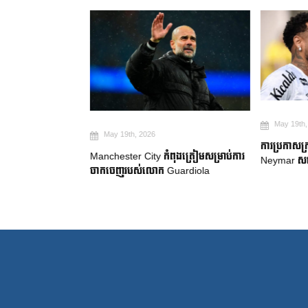
May 19th, 2
May 19th, 2026
២ ឆ្នាំ ដើម្បី
ការប្រកាសក្រុ
Manchester City កំពុងត្រៀមសម្រាប់ការ
gue
Neymar សម្រេ
ចាកចេញរបស់លោក Guardiola