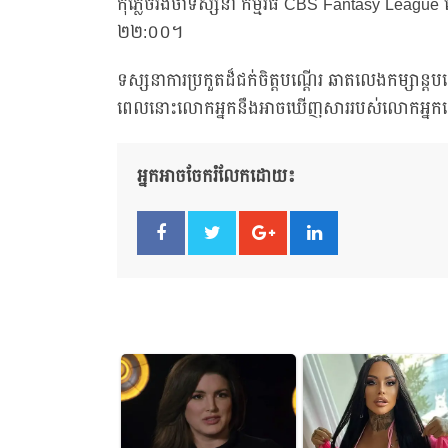
កុំភ្លេចរង់ចាំទស្សនា កម្មវិធី CBS Fantasy Leag
២២:០០។
ទស្សនាការប្រកួតដ៏ជក់ចិត្តបណ្តើរ ឆាតលេងកម្សាន្តបណ
ពេលនោះលោកអ្នកនឹងអាចឃើញសាររបស់លោកអ្នកនៅ
អ្នកអាចចែករំលែកដោយ៖