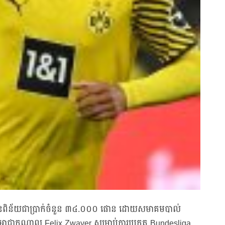
រូវបានពិន័យជាប្រាក់ចំនួន ៣៤.០០០ ផោន ដោយសមាគមបាល់
ាំងអាជ្ញាកណ្តាល Felix Zwayer សម្រាប់ការប្រកួត Bundesliga