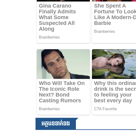
អត្ថបទទាក់ទង