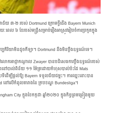
បរាជ័យ ៣-២ របស់ Dortmund ក្រោមថ្វីជើង Bayern Munich
ល ៦ ខែរបស់មន្ត្រីសម្រាប់រឿងអាស្រូវរៀបចំការប្រកួតក្នុង
កប្បកិរិយាមិនដូចកីឡា។ Dortmund នឹងមិនប្តឹងឧទ្ធរណ៍ទេ។
ទៅលោកអាជ្ញាកណ្តាល Zwayer បានបដិសេធការប្តឹងឧទ្ធរណ៍របស់
រជែងនៅបាល់ពិន័យ ១១ ម៉ែត្រដោយកំហុសបាល់ប៉ះដៃ Mats
ដើម្បីផ្តល់ឱ្យ Bayern ទទួលជ័យជម្នះ។ ការឈ្នះនោះបាន
tmund នៅលើកំពូលតារាងនៃ ក្របខណ្ឌ Bundesliga។
am City ក្នុងខែកក្កដា ឆ្នាំ២០២០ ក្នុងកិច្ចព្រមព្រៀងមួយ