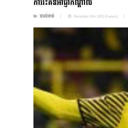
ការរិះគន់អាជ្ញាកណ្តាល
បាល់ទាត់
December 10th, 2021 (5 years)