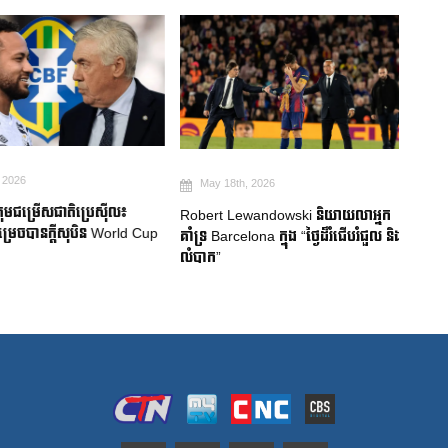
026
May 18th, 2026
Ma
មជម្រើសជាតិប្រេស៊ីល៖
Robert Lewandowski និយាយលាអ្នក
Mitom
ចបានក្តីសុបិន World Cup
គាំទ្រ Barcelona ក្នុង “ថ្ងៃដ៏រំជើបរំជួល និង
ជប៉ុន
លំបាក”
របួសស