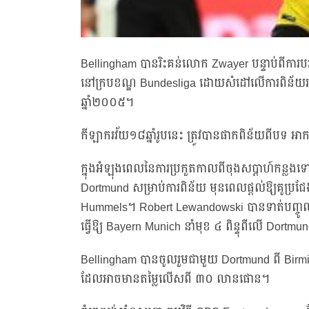
Bellingham បានរិះគន់លោក Zwayer បន្ទាប់ពីការ
នៅក្របខណ្ឌ Bundesliga ដោយសំដៅលើការពិន័យរយៈពេ
ឆ្នាំ២០០៥។
កីឡាករវ័យ១៨ឆ្នាំរូបនេះ ត្រូវបានផាកពិន័យពីបទ អា
ក្នុងអំឡុងពេលនៃការប្រកួតកាលពីចុងសប្តាហ៍កន្លង
Dortmund សម្រាប់ការពិន័យ មុនពេលផ្តល់ឱ្យគូប្
Hummels។ Robert Lewandowski បានទាត់បញ្ចូលទី
ធ្វើឱ្យ Bayern Munich នាំមុខ ៤ ពិន្ទុពីលើ Dor
Bellingham បានចូលរួមជាមួយ Dortmund ពី Birmingh
ដែលអាចមានតម្លៃលើសពី ៣០ លានផោន។