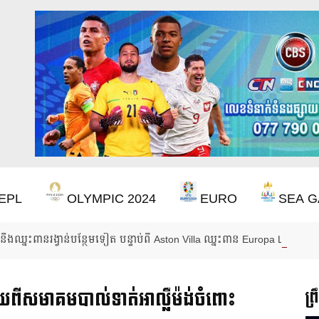
EPL
OLYMPIC 2024
EURO
SEA G
ឹងឈ្នះពានរង្វាន់បន្ថែមទៀត បន្ទាប់ពី Aston Villa ឈ្នះពាន Europa League
័យពីសមាគមបាល់ទាត់អាល្លឺម៉ង់ចំពោះ
ព្