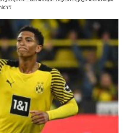
nich។