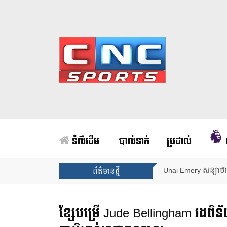
ទំព័រដើម
បាល់ទាត់
ប្រដាល់
Unai Emery សន្យាថាន
ព័ត៌មានថ្មី
ខ្សែបម្រើ Jude Bellingham រងពិន