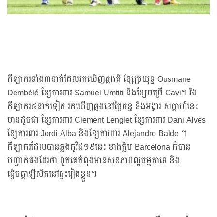
កីឡាករទាំង៣នាក់ដែលរកឃើញឆ្លងគឺ ខ្សែប្រយុទ្ធ Ousmane
Dembélé ខ្សែការពារ Samuel Umtiti និងខ្សែបម្រើ Gavi។ រីឯ
កីឡាករ៤នាក់ទៀត រកឃើញឆ្លងនៅថ្ងៃចន្ទ និងអង្គារ សប្ដាហ៍នេះ
មានដូចជា ខ្សែការពារ Clement Lenglet ខ្សែការពារ Dani Alves
ខ្សែការពារ Jordi Alba និងខ្សែការពារ Alejandro Balde ។
កីឡាករដែលបានឆ្លងកូវីដ១៩នេះ ខាងក្លិប Barcelona ក៏បាន
បញ្ជាក់ផងដែរថា ពួកគេកំពុងមានសុខភាពល្អធម្មតាទេ និង
ធ្វើចត្តាឡីស័កនៅផ្ទះរៀងខ្លួន។