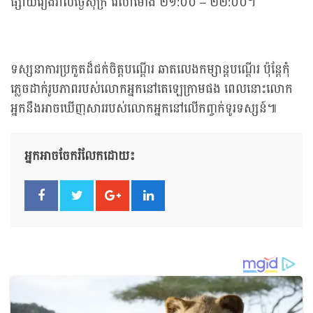
ផ្សាយរៀងរាល់ថ្ងៃសុក្រ វេលាម៉ោង ២១:០០ – ២២:០០។
ទស្សនាការប្រកួតដ៏ជក់ចិត្តបណ្តើរ ឆាតលេងកម្សាន្តបណ្តើរ ប៉ុន្តែកុំ
ភ្លេចដាក់រូបភាពរបស់លោកអ្នកនៅតេឡេក្រាមផង ពេលនោះលោក
អ្នកនឹងអាចឃើញសាររបស់លោកអ្នកនៅលើកញ្ចក់ទូរទស្សន៍៕
អ្នកអាចចែករំលែកដោយ៖