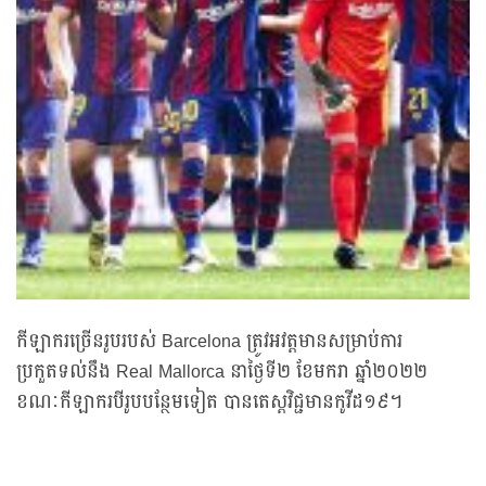
កីឡាករច្រើនរូបរបស់ Barcelona ត្រូវអវត្តមានសម្រាប់ការ
ប្រកួតទល់នឹង Real Mallorca នាថ្ងៃទី២ ខែមករា ឆ្នាំ២០២២
ខណៈកីឡាករបីរូបបន្ថែមទៀត បានតេស្ដវិជ្ជមានកូវីដ១៩។