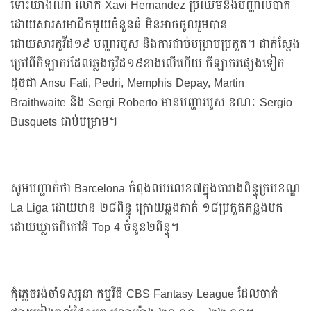
ទោះយ៉ាងណា លោក Xavi Hernandez ប្រឈមនឹងបញ្ហាលំបាក
ដោយសារសមាជិកមួយចំនួនធំ មិនអាចចូលរួមបាន
ដោយសារកូវីដ១៩ បញ្ហារបួស និងការជាប់បម្រាមប្រកួត។ ជាក់ស្តែង
ក្រៅពីកីឡាករដែលឆ្លងកូវីដ១៩ខាងលើហើយ កីឡាករផ្សេងទៀត
ដូចជា Ansu Fati, Pedri, Memphis Depay, Martin
Braithwaite និង Sergi Roberto មានបញ្ហារបួស ខណៈ Sergio
Busquets ជាប់បម្រាម។
សូមបញ្ជាក់ថា Barcelona កំពុងឈរលេខ៧ក្នុងតារាងពិន្ទុក្របខណ្ឌ
La Liga ដោយមាន ២៨ពិន្ទុ ក្រោយឆ្លងកាត់ ១៨ប្រកួតកន្លងមក
ដោយឃ្លាតពីកៅអី Top 4 ចំនួន២ពិន្ទុ។
កុំភ្លេចរង់ចាំទស្សនា កម្មវិធី CBS Fantasy League ដែលចាក់