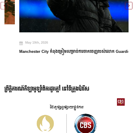
May 19th, 2026
Manchester City កំពុងត្រៀមសម្រាប់ការចាកចេញរបស់លោក Guardiola
ព្រឹត្តិការណ៍កីឡាអូឡាំពិករដូវក្ដៅ នៅទីក្រុងប៉ារីស