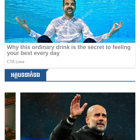
អត្ថបទទាក់ទង