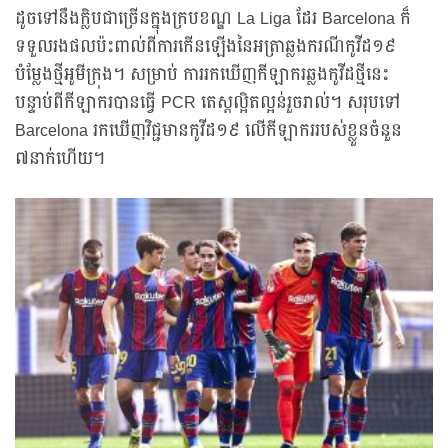
ដូចទៅនឹងក្លិបជាច្រើនក្នុងក្របខណ្ឌ La Liga ដែរ Barcelona ក៏
ទទួលរងផលប៉ះពាល់ពីការកើនឡើងនៃអត្រាឆ្លងករណីកូវីដ១៩
បំម្លែងថ្មីអូមីក្រុង។ សម្រាប់ ការរកឃើញកីឡាករឆ្លងកូវីដថ្មីនេះ
បន្ទាប់ពីកីឡាករបានធ្វើ PCR តេស្តល្អិតល្អន់រួចរាល់។ សរុបទៅ
Barcelona រកឃើញវិជ្ជមានកូវីដ១៩ លើកីឡាកររបស់ខ្លួនចំនួន
៧នាក់ហើយ។