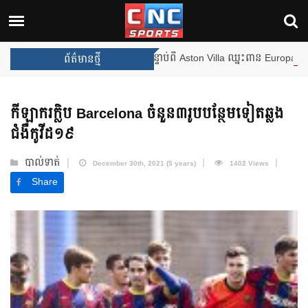
ងឈ្នះពានរង្វាន់បន្ថែមទៀត បន្ទាប់ពី Aston Villa ឈ្នះពាន Europa League
ព័ត៌មានថ្មី
កីឡាករក្លិប Barcelona ចំនួន៣រូបបន្ថែមទៀតឆ្លង
ជំងឺកូវីដ១៩
បាល់ទាត់
December 30th, 2021 (5 years)
1402 Views
Share