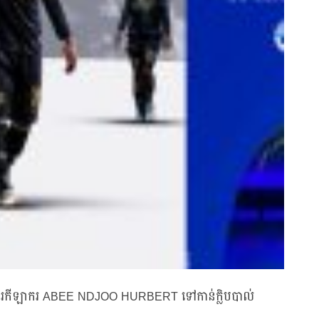
េចផ្ទេរកីឡាករ ABEE NDJOO HURBERT ទៅកាន់ក្លិបបាល់