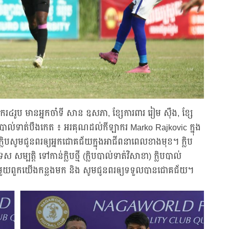
រ៤រូប មានអ្នកចាំទី សាន ឧសភា, ខ្សែការពារ រៀម ស៊ឹង, ខ្សែ
លិបបាល់ទាត់បឹងកេត ៖ អរគុណដល់កីឡាករ Marko Rajkovic ក្នុង
ិបសូមជូនពរឲ្យអ្នកជោគជ័យក្នុងអាជីពនាពេលខាងមុខ។ ក្លិប
សម្បត្តិ ទៅកាន់ក្លិបថ្មី (ក្លិបបាល់ទាត់វិសាខា) ក្លិបបាល់
ជាមួយពួកយើងកន្លងមក និង សូមជូនពរឲ្យទទួលបានជោគជ័យ។