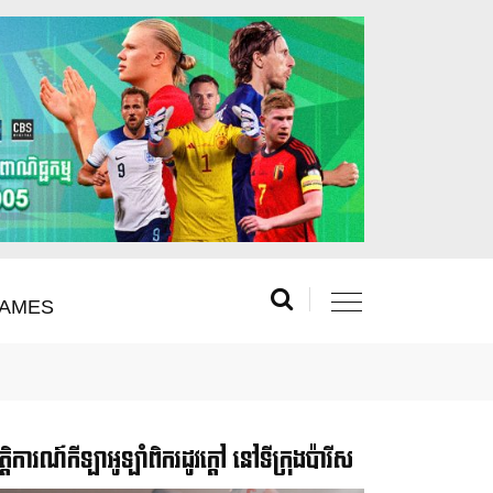
AMES
រឹត្តិការណ៍កីឡាអូឡាំពិករដូវក្ដៅ នៅទីក្រុងប៉ារីស