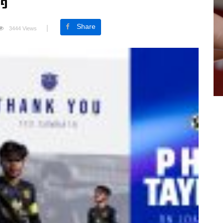
ី១
Share
3444 Views