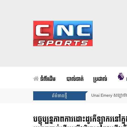
ទំព័រដើម
បាល់ទាត់
ប្រដាល់
Arsenal បញ្ចប់ការរង់
ព័ត៌មានថ្មី
បច្ចុប្បន្នភាពការដោះដូរកីឡាករនៅក