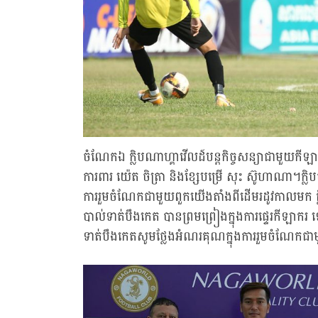
ចំណែកឯ ក្លិបណាហ្គាវើលដ៍បន្តកិច្ចសន្យាជាមួយកីឡាក
ការពារ យ៉េត ចិត្រា និងខ្សែបម្រើ សុះ ស៊ូហាណា។ក្
ការរួមចំណែកជាមួយពួកយើងតាំងពីដើមរដូវកាលមក ក្ល
បាល់ទាត់បឹងកេត បានព្រមព្រៀងក្នុងការផ្ទេរកីឡាករ ទេស 
ទាត់បឹងកេតសូមថ្លែងអំណរគុណក្នុងការរួមចំណែក