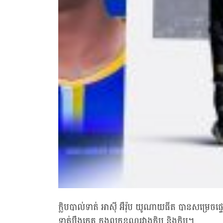
ក្លិបបាល់ទាត់ អាស៊ី អឺរ៉ុប យូណាយធីត បានសម្រ
ទាត់បឹងកេត ក្នុងលក្ខខណ្ឌរវាងក្លិប និងក្លិប។