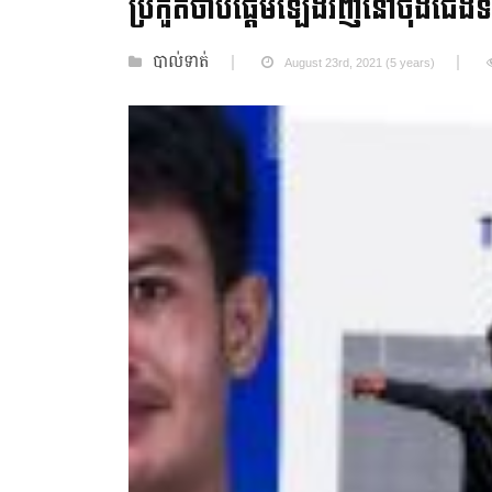
ប្រកួតចាប់ផ្តើមឡើងវិញនៅចុងជើងទ
បាល់ទាត់
August 23rd, 2021 (5 years)