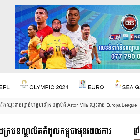
EPL
OLYMPIC 2024
EURO
SEA G
ចាំ ២២ ឆ្នាំ ដើម្បីឈ្នះពាន Premier League
្នុងក្របខណ្ឌលីគកំពូលកម្ពុជាមុនពេលការ
ព្