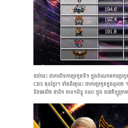
យប់នេះ ជាការបិទការប្រកួតទី១ ក្នុងចំណោមការប្រក
CBS គុនខ្មែរ។ ទាំងពីរគូនេះ ជាការប្រកួតក្នុងពូលB ។ បច
និងអេលីត ផានិក មាន១ពិន្ទុ ខណៈក្នុង ៥៧គីឡូក្រាម អេ