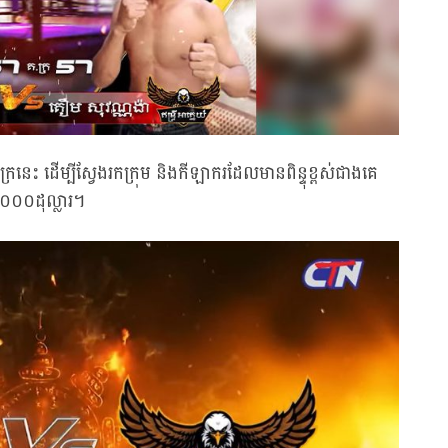
ុក្រនេះ ដើម្បីស្វែងរកក្រុម និងកីឡាករដែលមានពិន្ទុខ្ពស់ជាងគេ
់ ៥០០០ដុល្លារ។