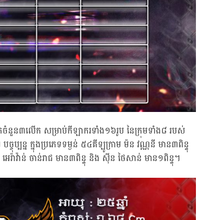
ួតចំនួន៣លើក សម្រាប់កីឡាករទាំង១៦រូប នៃក្រុមទាំង៨ របស់
្ចុប្បន្ន ក្នុងប្រភេទទម្ងន់ ៥៤គីឡូក្រាម ម៉ន វណ្ណនី មាន៣ពិន្ទុ
រ៉ាវ៉ាន់ ចាន់រាជ មាន៣ពិន្ទុ និង ស៊ីន ថៃសាន់ មាន១ពិន្ទុ។