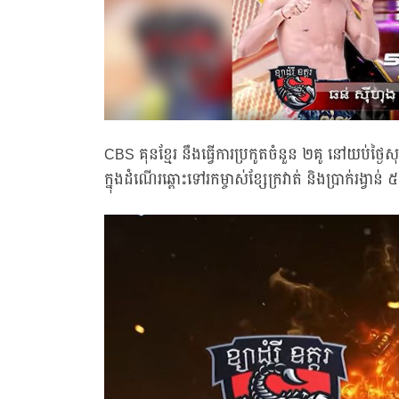
CBS គុនខ្មែរ នឹងធ្វើការប្រកូតចំនួន ២គូ នៅយប់ថ្ងៃស
ក្នុងដំណើរឆ្ពោះទៅរកម្ចាស់ខ្សែក្រវាត់ និងប្រាក់រង្វាន