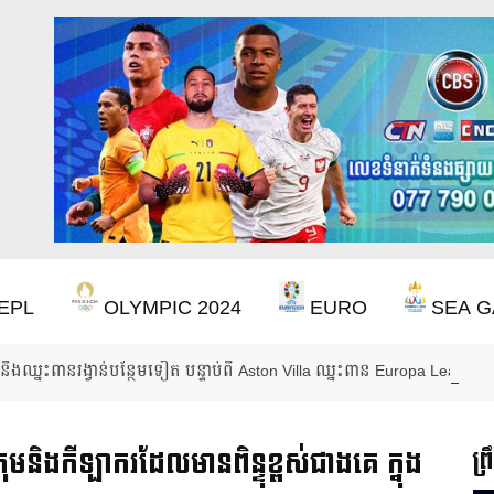
EPL
OLYMPIC 2024
EURO
SEA G
ឹងឈ្នះពានរង្វាន់បន្ថែមទៀត បន្ទាប់ពី Aston Villa ឈ្នះពាន Europa League
មនិងកីឡាករដែលមានពិន្ទុខ្ពស់ជាងគេ ក្នុង
ព្