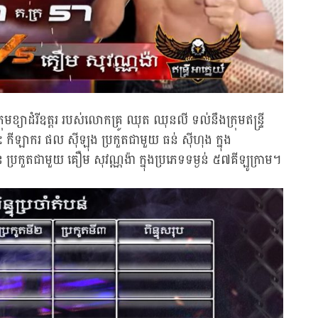
រុមខ្យាដំរីឧត្តរ របស់លោកគ្រូ ឈុត ឈុនលី ទល់នឹងក្រុមឥន្ទ្រី
 កីឡាករ ផល ស៊ីឡុង ប្រកួតជាមួយ ធន់ ស៊ីហុង ក្នុង
 ប្រកួតជាមួយ គឿម សុវណ្ណង៉ា ក្នុងប្រភេទទម្ងន់ ៥៧គីឡូក្រាម។