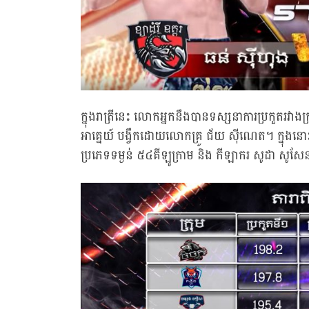
ក្នុងរាត្រីនេះ លោកអ្នកនឹងបានទស្សនាការប្រកួតរវាងក្
អាគ្នេយ៍ បង្វឹកដោយលោកគ្រូ ជ័យ ស៊ីណេត។ ក្នុងនោះ
ប្រភេទទម្ងន់ ៥៤គីឡូក្រាម និង កីឡាករ សូដា សូសែន