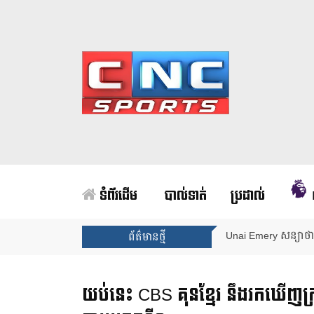
ទំព័រដើម
បាល់ទាត់
ប្រដាល់
Unai Emery សន្យាថាន
ព័ត៌មានថ្មី
យប់នេះ CBS គុនខ្មែរ នឹងរកឃើញក្រុ