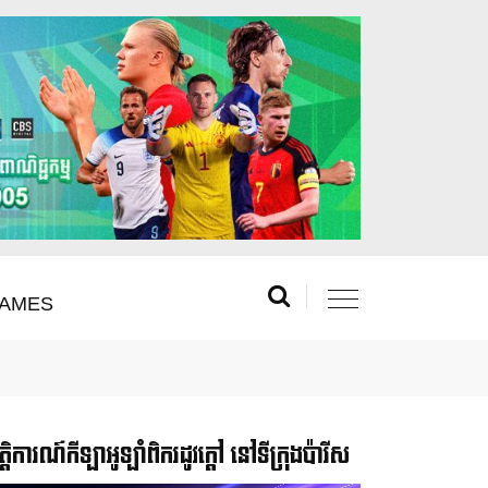
AMES
រឹត្តិការណ៍កីឡាអូឡាំពិករដូវក្ដៅ នៅទីក្រុងប៉ារីស