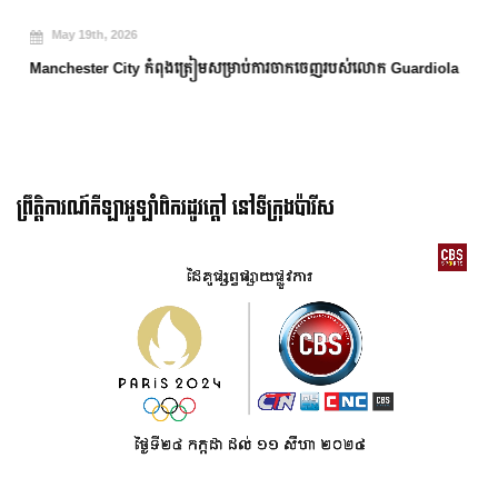
May 19th, 2026
Manchester City កំពុងត្រៀមសម្រាប់ការចាកចេញរបស់លោក Guardiola
ព្រឹត្តិការណ៍កីឡាអូឡាំពិករដូវក្ដៅ នៅទីក្រុងប៉ារីស