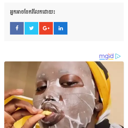
អ្នកអាចចែករំលែកដោយ៖