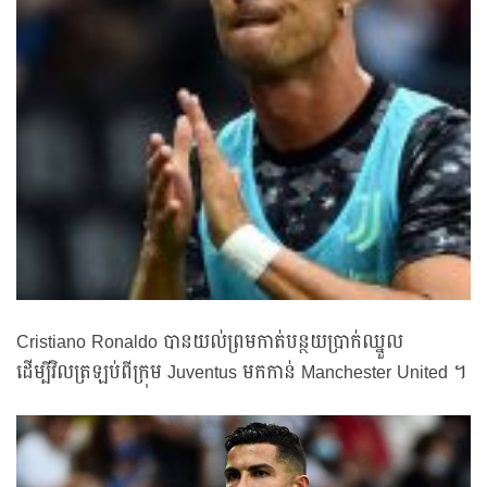
Cristiano Ronaldo បានយល់ព្រមកាត់បន្ថយប្រាក់ឈ្នួល
ដើម្បីវិលត្រឡប់ពីក្រុម Juventus មកកាន់ Manchester United ។