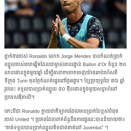
ភ្នាក់ងាររបស់ Ronaldo លោក Jorge Mendes បានកំណត់ប្រាក់
ឈ្នួលរបស់តារាឆ្នើមដែលជាម្ចាស់ពានរង្វាន់ Ballon d’Or ចំនួន ២០
លានផោនក្នុងមួយឆ្នាំ ដើម្បីធានាការចាកចេញយ៉ាងឆាប់រហ័សពី
ទីក្រុង Turin មុនថ្ងៃកំណត់ផ្ទេរនៅថ្ងៃអង្គារ។ ខ្សែប្រយុទ្ធវ័យ ៣៦ ឆ្នាំ
រូបនេះ ទទួលបានប្រាក់ឈ្នួល ៥០ ម៉ឺនផោនក្នុងមួយសប្តាហ៍នៅ
ប្រទេសអ៊ីតាលី។
ទោះបីជា Ronaldo ក្លាយជាកីឡាករដែលមានប្រាក់ខែខ្ពស់បំផុត
របស់ United ។ ប្រភពដែលពាក់ព័ន្ធនឹងការផ្ទេរនេះបាននិយាយថា៖
“គាត់ទទួលបានប្រាក់ឈ្នួលតិចជាងគាត់នៅ Juventus” ។