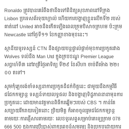
Ronaldo ត្រូវបានគេរំពឹងថានឹងទៅពិនិត្យសុខភាពនៅទីក្រុង
Lisbon ប្រទេសព័រទុយហ្គាល់ ហើយការបង្ហាញខ្លួនលើកទី២ របស់
គាត់នៅ United អាចនឹងកើតឡើងពេលក្រុមបិសាចក្រហម ប៉ះក្រុម
Newcastle នៅថ្ងៃទី១១ ខែកញ្ញាខាងមុខនេះ។
ស្ថានីយទូរទស្សន៍ CTN នឹងផ្សាយបន្តផ្ទាល់ផ្ដាច់មុខការប្រកួតរវាង
Wolves ទល់នឹង Man Utd ក្នុងក្របខណ្ឌ Premier League
សប្ដាហ៍ទី៣ នៅរាត្រីថ្ងៃអាទិត្យ ទី២៩ ខែសីហា ចាប់ពីម៉ោង ២២៖
០០ តទៅ។
សូមកុំភ្លេចរង់ចាំទស្សនាការប្រកួតដ៏ជក់ចិត្តនេះ ជាមួយនឹងកម្មវិធី
ជជែកកម្សាន្ត ទស្សន៍ទាយលទ្ធផល និងបង្ហាញទិដ្ឋភាពនានាមុនការ
ប្រកួតនេះ ដោយមានវត្តមានពិធីករឆ្នើមៗរបស់ CBS ។ កាន់តែ
សប្បាយរីករាយទៀតនោះ ប្រិយមិត្ត ក៏អាចចូលរួមជជែកកម្សាន្ត
តាមរយៈការផ្ញើសារតាមរយៈ លេខទូរសព្ទសម្រាប់តេឡេក្រាម 078
666 500 ក្នុងការប្រើប្រាស់ពាក្យពេចន៍សមរម្យ និងប្រកបដោយការ