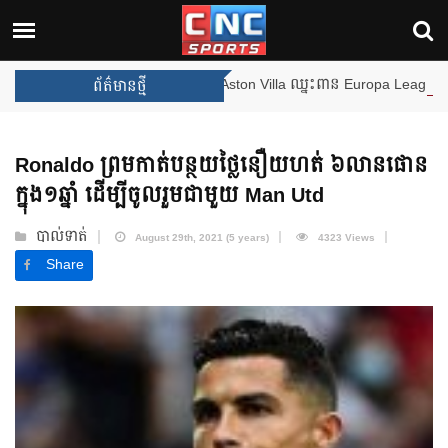
ងឈ្នះពានរង្វាន់បន្ថែមទៀត បន្ទាប់ពី Aston Villa ឈ្នះពាន Europa League
ព័ត៌មានថ្មី
Ronaldo ព្រម​កាត់បន្ថយ​ថ្លៃនឿយហត់ ៦លានផោន​
ក្នុង១ឆ្នាំ ដើម្បី​ចូលរួម​ជាមួយ Man Utd
បាល់ទាត់
August 29th, 2021 (5 years)
4323 Views
Share