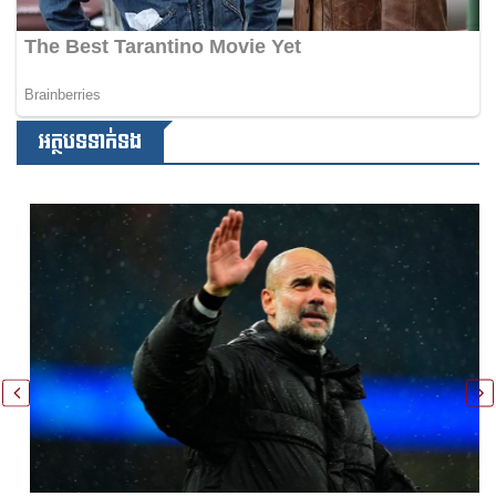
អត្ថបទទាក់ទង