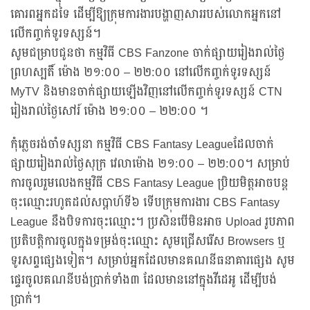
គោរពអ្នកដទៃ ដើម្បីឱ្យក្រុមការងារបង្ហាញសាររបស់លោកអ្នកនៅ
លើកញ្ចក់ទូរទស្សន៍។
សូមជម្រាបជូនថា កម្មវិធី CBS Fanzone ចាក់ផ្សាយរៀងរាល់ថ្ងៃ
ព្រហស្បតិ៍ ម៉ោង ២១:០០ – ២២:០០ នៅលើកញ្ចក់ទូរទស្សន៍
MyTV និងមានចាក់ផ្សាយឡើងវិញនៅលើកញ្ចក់ទូរទស្សន៍ CTN
រៀងរាល់ថ្ងៃសៅរ៍ ម៉ោង ២១:០០ – ២២:០០ ។
កុំភ្លេចរង់ចាំទស្សនា កម្មវិធី CBS Fantasy Leagueដែលចាក់
ផ្សាយរៀងរាល់ថ្ងៃសុក្រ វេលាម៉ោង ២១:០០ – ២២:០០។ សម្រាប់
ការចូលរួមលេងកម្មវិធី CBS Fantasy League ប្រិយមិត្តអាចបន្ត
ចុះឈ្មោះរហូតដល់សប្តាហ៍ទី៦ ទើបក្រុមការងារ CBS Fantasy
League នឹងបិទការចុះឈ្មោះ។ ប្រសិនបើមិនអាច Upload រូបភាព
ប្រតិបត្តិការចូលក្នុងទម្រង់ចុះឈ្មោះ សូមជ្រើសរើស Browsers ឬ
ទូរសព្ទផ្សេងទៀត។ សម្រាប់អ្នកដែលមានគណនីធនាគារផ្សេង សូម
ផ្ទេរចូលគណនីបង់ប្រាក់ទាំង៣ ដែលមាននៅក្នុងវីដេអូ ដើម្បីបង់
ប្រាក់។