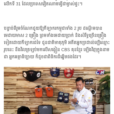
លើកទី 31 ដែលប្រទេសវៀតណាមធ្វើជាម្ចាស់ផ្ទះ។
បន្ទាប់ពីរួមចំណែកជួយឱ្យកីឡាករកម្ពុជាទាំង 2 រូប ដណ្ដើមបាន
មេដាយមាស 2 គ្រឿង ព្រមទាំងមេដាយប្រាក់ និងសំរឹទ្ធច្រើនគ្រឿង
ទៀតដោយកីឡាករដទៃ ជូនជាតិមាតុភូមិ អតីតអ្នកប្រដាល់ល្បីឈ្មោះ
រូបនេះ នឹងវិលត្រឡប់មកលើសង្វៀន CBS គុនខ្មែរ ឡើងវិញក្នុងនាម
ជា អ្នកអត្ថាធិប្បាយ ក៏ដូចជាពិធិករដ៏ឆ្នើមផងដែរ។