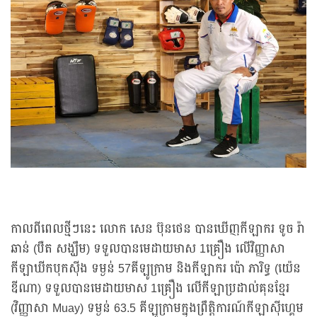
កាលពីពេលថ្មីៗនេះ លោក សេន ប៊ុនថេន បានឃើញកីឡាករ ទូច រ៉ា
ឆាន់ (បឺត សង្ឃឹម) ទទួលបានមេដាយមាស 1គ្រឿង លើវិញ្ញាសា
កីឡាឃីកបុកស៊ីង ទម្ងន់ 57គីឡូក្រាម និងកីឡាករ ប៉ោ ភារិទ្ធ (យ៉េន
ឌីណា) ទទួលបានមេដាយមាស 1គ្រឿង លើកីឡាប្រដាល់គុនខ្មែរ
(វិញ្ញាសា Muay) ទម្ងន់ 63.5 គីឡូក្រាមក្នុងព្រឹត្តិការណ៍កីឡាស៊ីហ្គេម