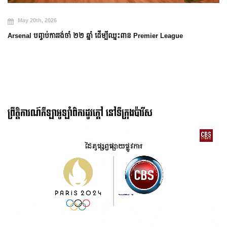
May 20th, 2026
Arsenal បញ្ចប់ការរង់ចាំ ២២ ឆ្នាំ ដើម្បីឈ្នះពាន Premier League
ព្រឹត្តិការណ៍កីឡាអូឡាំពិករដូវក្ដៅ នៅទីក្រុងប៉ារីស