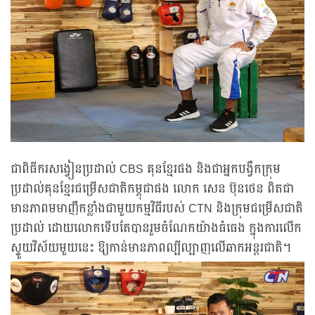
ជាពិធីករសង្វៀនប្រដាល់ CBS គុនខ្មែរផង និងជាអ្នកបង្វឹកក្រុម
ប្រដាល់គុនខ្មែរជម្រើសជាតិកម្ពុជាផង លោក សេន ប៊ុនថេន ពិតជា
មានភាពមមាញឹកខ្លាំងជាមួយកម្មវិធីរបស់ CTN និងក្រុមជម្រើសជាតិ
ប្រដាល់ ដោយលោកទើបតែបានរួមចំណែកយ៉ាងធំធេង ក្នុងការលើក
ស្ទួយវិស័យមួយនេះ ឱ្យកាន់មានភាពល្បីល្បាញលើឆាកអន្តរជាតិ។