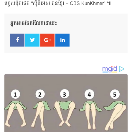
ហ្វេសប៊ុកផេក “ស៊ីប៊ីអេស គុនខ្មែរ – CBS KunKhmer” ៕
អ្នកអាចចែករំលែកដោយ៖