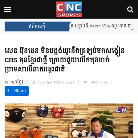
ានឹងឈ្នះពានរង្វាន់បន្ថែមទៀត បន្ទាប់ពី Aston Villa ឈ្នះពាន Europa Leag
ព័ត៌មានថ្មី
សេន ប៊ុនថេន មិនបង្អង់យូរនឹងត្រឡប់មកសង្វៀន
CBS គុនខ្មែរជាថ្មី ក្រោយជួយលើកមុខមាត់
ប្រទេសលើឆាកអន្តរជាតិ
គុនខ្មែរ
June 2nd, 2022 (4 years)
1880 Views
Share