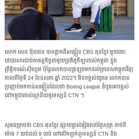
លោក សេន ប៊ុនថេន បានផ្អាកពីសង្វៀន CBS គុនខ្មែរ មួយរយៈ
ដោយសារជាប់កាតព្វកិច្ចជាមួយប្រតិភូកីឡារបស់កម្ពុជា ក្នុង
ព្រឹត្តិការណ៍ស៊ីហ្គេម ប៉ុន្តែលោកបានត្រឡប់មកដល់ប្រទេសកម្ពុជាវិញ
កាលពីថ្ងៃទី 24 ខែឧសភា ឆ្នាំ 2022។ មិនបង្អស់យូរទេ លោកបាន
ប្រញាប់មកកាន់សង្វៀនដែលជា Boxing League ដំបូងគេបង្អស់
នៅកម្ពុជារបស់ស្ថានីយទូរទស្សន៍ CTN ។
សូមជម្រាបថា CBS គុនខ្មែរ ផ្សាយផ្ទាល់រៀងរាល់ថ្ងៃសុក្រ ចាប់ពី
ម៉ោង 7 យប់ដល់ 9 យប់ នៅលើកញ្ចក់ទូរទស្សន៍ CTN និង