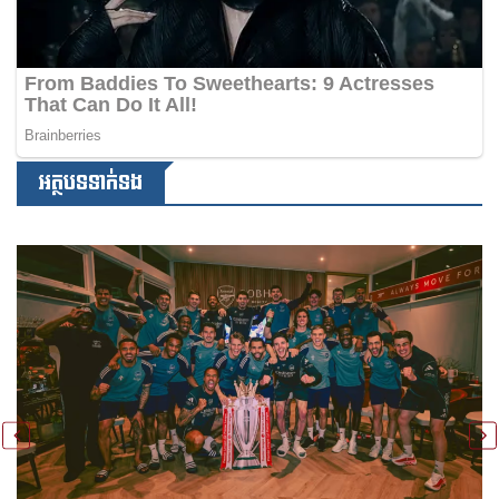
អត្ថបទទាក់ទង