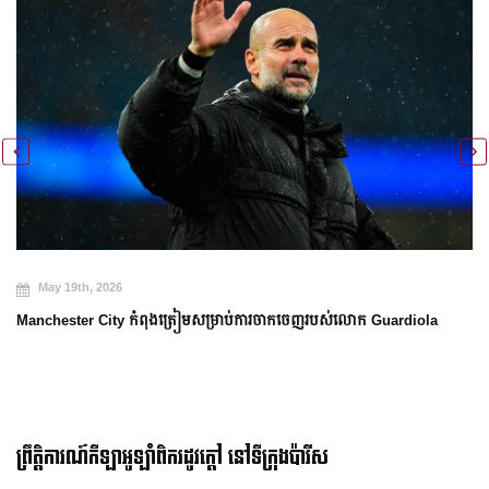
May 19th, 2026
Manchester City កំពុងត្រៀមសម្រាប់ការចាកចេញរបស់លោក Guardiola
ព្រឹត្តិការណ៍កីឡាអូឡាំពិករដូវក្ដៅ នៅទីក្រុងប៉ារីស