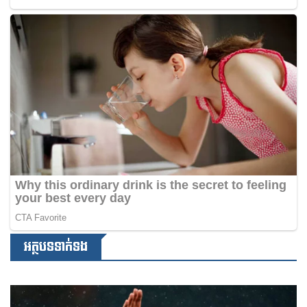
អត្ថបទទាក់ទង