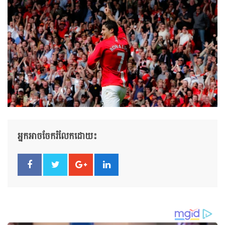
អ្នកអាចចែករំលែកដោយ៖