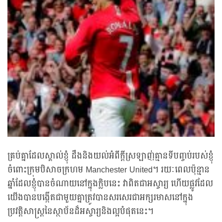
គ្រប់គ្នាដែលស្គាល់ខ្ញុំ ដឹងនិងយល់អំពីក្តីស្រឡាញ់គ្មានទីបញ្ចប់របស់ខ្ញុំ
ចំពោះក្រុមបិសាចក្រហម Manchester United។ រយៈពេលប៉ុន្មាន
ឆ្នាំដែលខ្ញុំបានចំណាយនៅក្នុងក្លិបនេះ វាពិតជាអស្ចារ្យ ហើយផ្លូវដែល
យើងបានបង្កើតជាមួយគ្នាត្រូវបានសរសេរជាអក្សរមាសនៅក្នុង
ប្រវត្តិសាស្ត្រនៃស្ថាប័នដ៏អស្ចារ្យនិងល្អបំផុតនេះ។