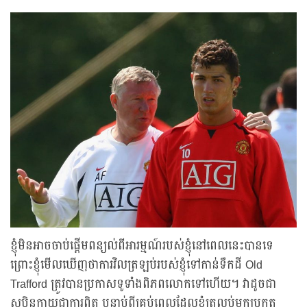
ខ្ញុំមិនអាចចាប់ផ្តើមពន្យល់ពីអារម្មណ៍របស់ខ្ញុំនៅពេលនេះបានទេ
ព្រោះខ្ញុំមើលឃើញថាការវិលត្រឡប់របស់ខ្ញុំទៅកាន់ទឹកដី Old
Trafford ត្រូវបានប្រកាសទូទាំងពិភពលោកទៅហើយ។ វាដូចជា
សុបិនក្លាយជាការពិត បន្ទាប់ពីគ្រប់ពេលដែលខ្ញុំត្រលប់មកប្រកួត