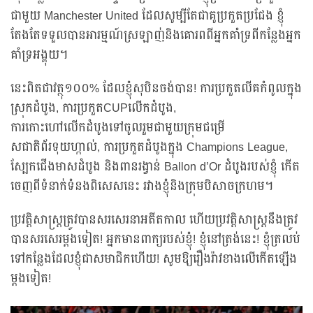
ជាមួយ Manchester United ដែលសូម្បីតែជាគូប្រកួតប្រជែង ខ្ញុំ
តែងតែទទួលបានអារម្មណ៍ស្រឡាញ់និងគោរពពីអ្នកគាំទ្រពីកន្លែងអ្នក
គាំទ្រអង្គុយ។
នេះពិតជាវត្ថុ១០០% ដែលខ្ញុំសុបិនចង់បាន! ការប្រកួតលីគកំពូលក្នុង
ស្រុកដំបូង, ការប្រកួតCUPលើកដំបូង,
ការកោះហៅលើកដំបូងទៅចូលរួមជាមួយក្រុមជម្រើ
សជាតិព័រទុយហ្កាល់, ការប្រកួតដំបូងក្នុង Champions League,
ស្បែកជើងមាសដំបូង និងពានរង្វាន់ Ballon d’Or ដំបូងរបស់ខ្ញុំ កើត
ចេញពីទំនាក់ទំនងពិសេសនេះ រវាងខ្ញុំនិងក្រុមបិសាចក្រហម។
ប្រវត្តិសាស្ត្រត្រូវបានសរសេរនាអតីតកាល ហើយប្រវត្តិសាស្ត្រនឹងត្រូវ
បានសរសេរម្តងទៀត! អ្នកមានពាក្យរបស់ខ្ញុំ! ខ្ញុំនៅត្រង់នេះ! ខ្ញុំត្រលប់
ទៅកន្លែងដែលខ្ញុំជាសមាជិកហើយ! សូមឱ្យរឿងរ៉ាវខាងលើកើតឡើង
ម្តងទៀត!