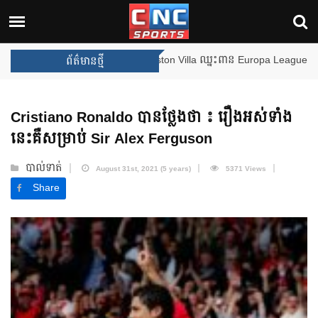
ងឈ្នះពានរង្វាន់បន្ថែមទៀត បន្ទាប់ពី Aston Villa ឈ្នះពាន Europa League
ព័ត៌មានថ្មី
Cristiano Ronaldo បានថ្លែងថា ៖ រឿងអស់ទាំង
នេះគឺសម្រាប់ Sir Alex Ferguson
បាល់ទាត់
August 31st, 2021 (5 years)
5371 Views
Share