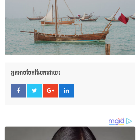
អ្នកអាចចែករំលែកដោយ៖