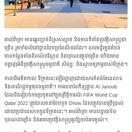
អាល់វ៉ាក្រា មានឆ្នេរខ្សាច់ដ៏ស្រស់ស្អាត និងមានទីតាំងប្រវត្តិសាស្ត្រជា
ច្រើន រួមទាំងលំនៅដ្ឋានបែបប្រពៃណីផងដែរ។ សារមន្ទីរក្នុងតំបន់
មានកន្លែងតាំងពិពណ៌បរិស្ថាន និងបុរាណវត្ថុជាច្រើន ហើយមាន
បង្ហាញអំពីប្រវត្តិសាស្រ្តធម្មជាតិ សិល្បៈ និងស្ថាបត្យកម្មរបស់ទីក្រុង។
កាលពីអតីតកាល ទីក្រុងនេះល្បីល្បាញដោយសារកំពង់ផែនេសាទ
និងពាណិជ្ជកម្មគុជធម្មជាតិ។ ការរចនានៃកីឡដ្ឋាន Al Janoub
ដែលនឹងរៀបចំការប្រកួតនៅក្នុងព្រឹត្តិការណ៍ FIFA World Cup
Qatar 2022 ត្រូវបានរចនាបែបទូក Dhow ដែលត្រូវបានប្រើប្រាស់
ដោយប្រជានេសាទក្នុងទីក្រុងនេះ។ អាល់វ៉ាក្រា មានបន្ទាយទ័ព
បុរាណជាច្រើន និងអគារប្រវត្តិសាស្ត្រគួរឱ្យចាប់អារម្មណ៍។