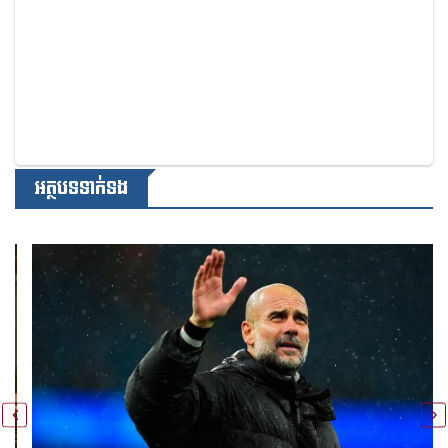
អត្ថបទទាក់ទង