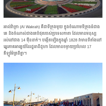
អាល់វ៉ាក្រា (Al Wakrah) គឺជាទីក្រុងមួយ ក្នុងចំណោមទីក្រុងធំជាង
គេ និងចំណាស់ជាងគេបំផុតរបស់ប្រទេសកាតា ដែលមានមនុស្ស
រស់នៅជាង 14 ម៉ឺននាក់។ បង្កើតឡើងក្នុងឆ្នាំ 1828 វាមានទីតាំងនៅ
ឆ្នេរភាគអាគ្នេយ៍នៃរដ្ឋធានីដូហា ដែលមានចម្ងាយប្រហែល 17
គីឡូម៉ែត្រពីគ្នា។