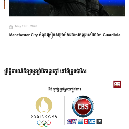
May 19th, 2026
Manchester City កំពុងត្រៀមសម្រាប់ការចាកចេញរបស់លោក Guardiola
ព្រឹត្តិការណ៍កីឡាអូឡាំពិករដូវក្ដៅ នៅទីក្រុងប៉ារីស