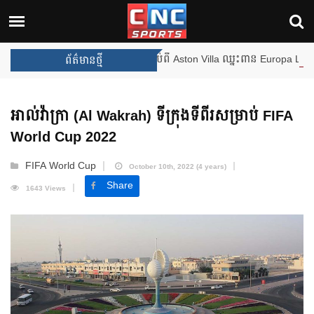
ងឈ្នះពានរង្វាន់បន្ថែមទៀត បន្ទាប់ពី Aston Villa ឈ្នះពាន Europa League
ព័ត៌មានថ្មី
អាល់វ៉ាក្រា (Al Wakrah) ទីក្រុង​ទីពីរ​សម្រាប់ FIFA
World Cup 2022
FIFA World Cup
October 10th, 2022 (4 years)
Share
1643 Views