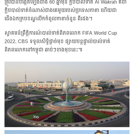
ត្រូវបានបង្កើតឡើងជាង 60 ឆ្នាំមុន ក្លិបបាល់ទាត់ Al Wakrah គឺជា
ក្លិបបាល់ទាត់ចំណាស់ជាងគេមួយរបស់ប្រទេសកាតា ហើយជា
ជើងឯកក្របខណ្ឌលីកកំពូលកាតាចំនួន ពីរដង។
ស្វាគមន៍ព្រឹត្តិការណ៍បាល់ទាត់ពិភពលោក FIFA World Cup
2022, CBS ទទួលសិទ្ធិផ្ដាច់មុខ ផ្សាយបន្ដផ្ទាល់បាល់ទាត់
ពិភពលោកនៅកម្ពុជា ឆាប់ៗខាងមុខនេះ៕