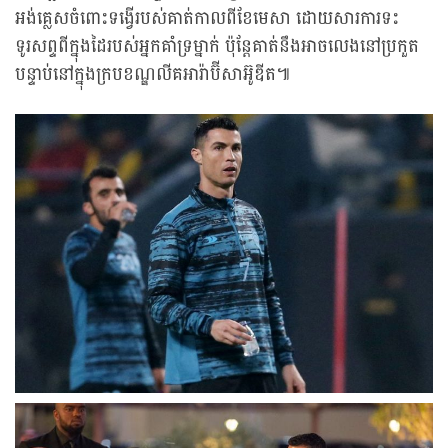
អង់គ្លេសចំពោះទង្វើរបស់គាត់កាលពីខែមេសា ដោយសារការទះ
ទូរសព្ទពីក្នុងដៃរបស់អ្នកគាំទ្រម្នាក់ ប៉ុន្តែគាត់នឹងអាចលេងនៅប្រកួត
បន្ទាប់នៅក្នុងក្របខណ្ឌលីគអារ៉ាប៊ីសាអ៊ូឌីត៕