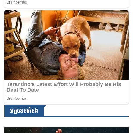
អត្ថបទទាក់ទង