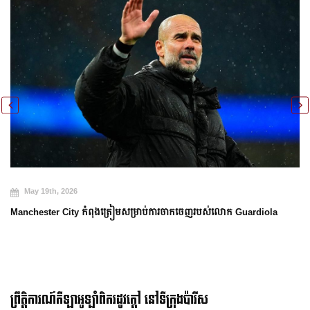
May 19th, 2026
Manchester City កំពុងត្រៀមសម្រាប់ការចាកចេញរបស់លោក Guardiola
ព្រឹត្តិការណ៍កីឡាអូឡាំពិករដូវក្ដៅ នៅទីក្រុងប៉ារីស