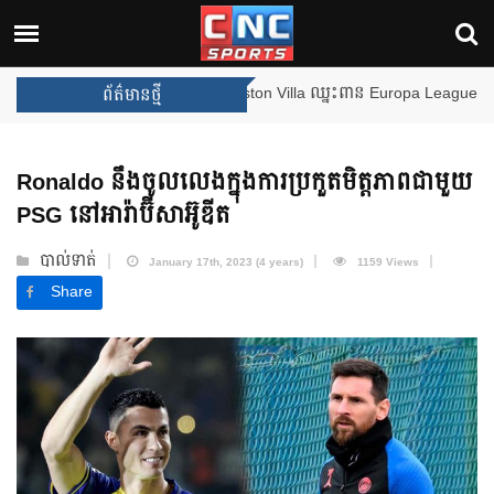
ងឈ្នះពានរង្វាន់បន្ថែមទៀត បន្ទាប់ពី Aston Villa ឈ្នះពាន Europa League
ព័ត៌មានថ្មី
Ronaldo នឹងចូលលេងក្នុងការប្រកួតមិត្តភាពជាមួយ
PSG នៅអារ៉ាប៊ីសាអ៊ូឌីត
បាល់ទាត់
January 17th, 2023 (4 years)
1159 Views
Share