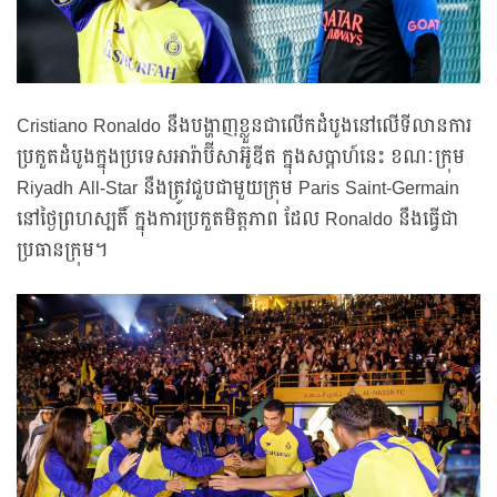
Cristiano Ronaldo នឹងបង្ហាញខ្លួនជាលើកដំបូងនៅលើទីលានការ
ប្រកួតដំបូងក្នុងប្រទេសអារ៉ាប៊ីសាអ៊ូឌីត ក្នុងសប្តាហ៍នេះ ខណៈក្រុម
Riyadh All-Star នឹងត្រូវជួបជាមួយក្រុម Paris Saint-Germain
នៅថ្ងៃព្រហស្បតិ៍ ក្នុងការប្រកួតមិត្តភាព ដែល Ronaldo នឹងធ្វើជា
ប្រធានក្រុម។