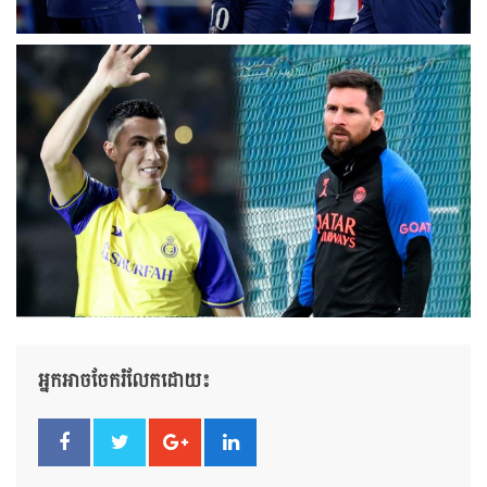
អ្នកអាចចែករំលែកដោយ៖