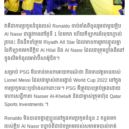
វាគឺជាការប្រកួតដំបូងរបស់ Ronaldo ចាប់តាំងពីចូលរួមជាមួយក្លិប
Al Nassr ជាផ្លូវការនៅថ្ងៃទី 1 ខែមករា ហើយកីឡាករព័រទុយហ្គាល់
រូបនេះ នឹងដឹកនាំក្រុម Riyadh All Star ដែលមានការរួមបញ្ចូលគ្នា
នៃកីឡាករមកពីក្លិប Al Hilal និង Al Nassr ដែលជាក្រុមខ្លាំងពីរនៅ
ក្នុងលីគកំពូលអារ៉ាប៊ីសាអ៊ូឌីត។
សម្រាប់ PSG មិនទាន់មានការរាយការណ៍ថា នឹងមានវត្តមានរបស់
Lionel Messi ដែលជាម្ចាស់ពានរង្វាន់ World Cup 2022 នៅក្នុង
ការប្រកួតនេះឬយ៉ាងណានោះទេ។ PSG គឺត្រូវបានគ្រប់គ្រងដោយ
មហាសេដ្ឋីកាតា Nasser Al-Khelaifi និងជាម្ចាស់ក្រុមហ៊ុន Qatar
Sports Investments ។
Ronaldo មិនបានបង្ហាញខ្លួននៅក្នុងការប្រកួតចំនួន 2 កន្លងមក
របស់ក្លិប Al Nassr បន្ទាប់ពីជាប់បម្រាមរបស់សមាគមបាល់ទាត់