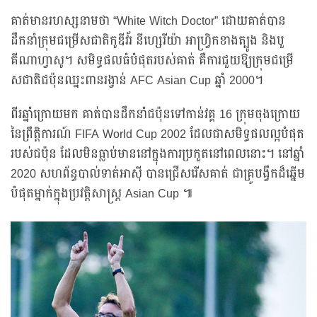
គាត់មានរហស្សនាមថា “White Witch Doctor” ដោយគាត់បាន
ដឹកនាំក្រុមជម្រើសជាតិកូឌីវ័រ នីហ្សេរីយ៉ា អាហ្រ្វិកខាងត្បូង និងបួ
គីណាហ្វាសូ។ សមិទ្ធផលធំបំផុតរបស់គាត់ គឺការជួយឱ្យក្រុមជម្រើ
សជាតិជប៉ុនឈ្នះពានរង្វាន់ AFC Asian Cup ឆ្នាំ 2000។
ពីរឆ្នាំក្រោយមក គាត់បានដឹកនាំជប៉ុនទៅកាន់វគ្គ 16 ក្រុមចុងក្រោយ
នៃព្រឹត្តិការណ៍ FIFA World Cup 2002 ដែលជាសមិទ្ធផលល្អបំផុត
របស់ជប៉ុន ដែលមិនធ្លាប់មាននៅក្នុងការប្រកួតនៅពេលនោះ។ នៅឆ្នាំ
2020 សហព័ន្ធបាល់ទាត់អាស៊ី បានជ្រើសរើសគាត់ ជាគ្រូបង្វឹកដ៏ឆ្នើម
បំផុតម្នាក់ក្នុងប្រវត្តិសាស្ត្រ Asian Cup ៕