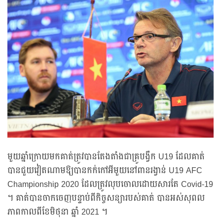
មួយឆ្នាំក្រោយមកគាត់ត្រូវបានតែងតាំងជាគ្រូបង្វឹក U19 ដែលគាត់
បានជួយវៀតណាមឱ្យបានកក់កៅអីមួយនៅពានរង្វាន់ U19 AFC
Championship 2020 ដែលត្រូវលុបចោលដោយសារតែ Covid-19
។ គាត់បានចាកចេញបន្ទាប់ពីកិច្ចសន្យារបស់គាត់ បានអស់សុពល
ភាពកាលពីខែមិថុនា ឆ្នាំ 2021 ។