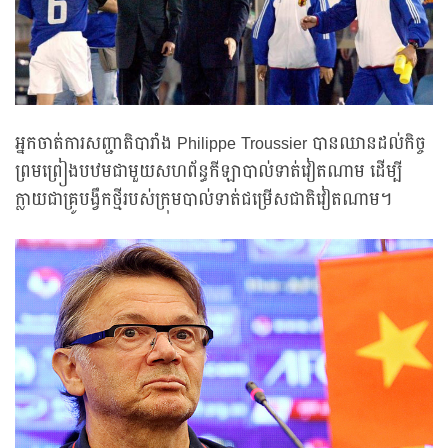
អ្នកចាត់ការសញ្ជាតិបារាំង Philippe Troussier បានឈានដល់កិច្ច
ព្រមព្រៀងបឋមជាមួយសហព័ន្ធកីឡាបាល់ទាត់វៀតណាម ដើម្បី
ក្លាយជាគ្រូបង្វឹកថ្មីរបស់ក្រុមបាល់ទាត់ជម្រើសជាតិវៀតណាម។