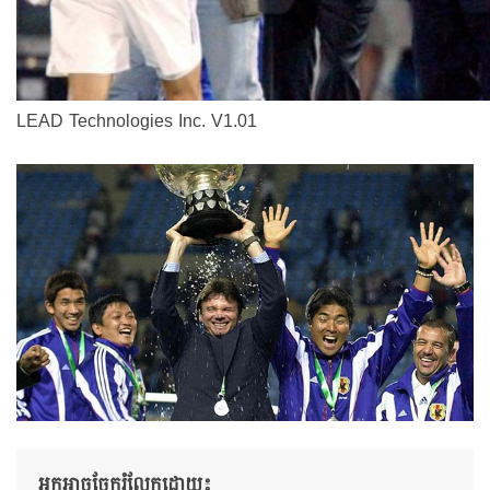
LEAD Technologies Inc. V1.01
អ្នកអាចចែករំលែកដោយ៖