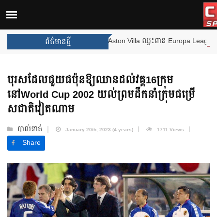
ងឈ្នះពានរង្វាន់បន្ថែមទៀត បន្ទាប់ពី Aston Villa ឈ្នះពាន Europa League
ព័ត៌មានថ្មី
បុរសដែលជួយជប៉ុនឱ្យឈានដល់វគ្គ16ក្រុម
នៅWorld Cup 2002 យល់ព្រមដឹកនាំក្រុមជម្រើ
សជាតិវៀតណាម
បាល់ទាត់
January 20th, 2023 (4 years)
1711 Views
Share