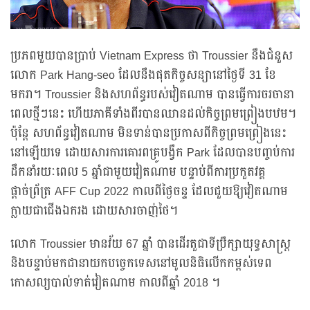
ប្រភពមួយបានប្រាប់ Vietnam Express ថា Troussier នឹងជំនួស
លោក Park Hang-seo ដែលនឹងផុតកិច្ចសន្យានៅថ្ងៃទី 31 ខែ
មករា។ Troussier និងសហព័ន្ធរបស់វៀតណាម បានធ្វើការចរចានា
ពេលថ្មីៗនេះ ហើយភាគីទាំងពីរបានឈានដល់កិច្ចព្រមព្រៀងបឋម។
ប៉ុន្តែ សហព័ន្ធវៀតណាម មិនទាន់បានប្រកាសពីកិច្ចព្រមព្រៀងនេះ
នៅឡើយទេ ដោយសារការគោរពគ្រូបង្វឹក Park ដែលបានបញ្ចប់ការ
ដឹកនាំរយៈពេល 5 ឆ្នាំជាមួយវៀតណាម បន្ទាប់ពីការប្រកួតវគ្គ
ផ្តាច់ព្រ័ត្រ AFF Cup 2022 កាលពីថ្ងៃចន្ទ ដែលជួយឱ្យវៀតណាម
ក្លាយជាជើងឯករង ដោយសារចាញ់ថៃ។
លោក Troussier មានវ័យ 67 ឆ្នាំ បានដើរតួជាទីប្រឹក្សាយុទ្ធសាស្ត្រ
និងបន្ទាប់មកជានាយកបច្ចេកទេសនៅមូលនិធិលើកកម្ពស់ទេព
កោសល្យបាល់ទាត់វៀតណាម កាលពីឆ្នាំ 2018 ។