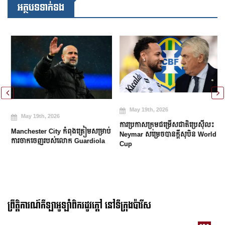
អត្ថបទទាក់ទង
May 19th, 2026
May 19th, 2026
ការប្រកាសក្រុមជម្រើសជាតិប្រេស៊ីល៖
Manchester City កំពុងត្រៀមសម្រាប់
Neymar សម្រេចបានក្តីសុបិន World
ការចាកចេញរបស់លោក Guardiola
Cup
ព្រឹត្តិការណ៍កីឡាអូឡាំពិករដូវក្ដៅ នៅទីក្រុងប៉ារីស