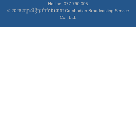
Hotline: 077 790 005
© 2026 រក្សាសិទ្ធិគ្រប់យ៉ាងដោយ Cambodian Broadcasting Service
Co., Ltd.