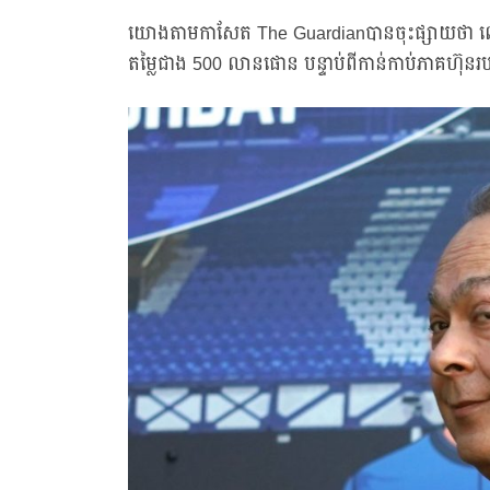
យោងតាមកាសែត The Guardianបានចុះផ្សាយថា លោក 
តម្លៃជាង 500 លានផោន បន្ទាប់ពីកាន់កាប់ភាគហ៊ុនរប