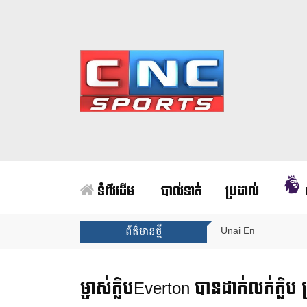
ទំព័រដើម
បាល់ទាត់
ប្រដាល់
Unai Emery សន្យាថាន
ព័ត៌មានថ្មី
ម្ចាស់ក្លិបEverton បានដាក់លក់ក្លិប 