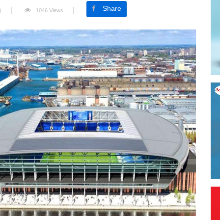
Share
)
1046 Views