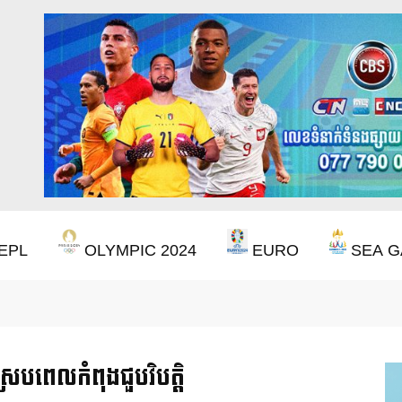
EPL
OLYMPIC 2024
EURO
SEA G
ឹងឈ្នះពានរង្វាន់បន្ថែមទៀត បន្ទាប់ពី Aston Villa ឈ្នះពាន Europa League
ស្របពេលកំពុងជួបវិបត្តិ