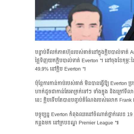
បន្ទាប់ពីលក់ភាគហ៊ុនរបស់គាត់នៅក្នុងក្លិបបាល់ទាត់
ថ្លៃទិញយកក្លិបបាល់ទាត់ Everton ។ នៅចុងខែកុម្ភៈនៃ
49.9% នៅក្លិប Everton ។
ប៉ុន្តែការកាន់កាប់របស់គាត់ មិនបានធ្វើឱ្យ Everton ប
ហាក់ដូចជាកាន់តែអាក្រក់ទៅៗ ទាំងក្នុង និងក្រៅទីលាន។ 
នេះ ក្លិបទើបតែបានបញ្ចប់តំណែងរបស់លោក Frank
បច្ចុប្បន្ន Everton កំពុងឈរនៅចំណាត់ថ្នាក់លេខ 19
កន្លងមក នៅក្របខណ្ឌ Premier League ៕