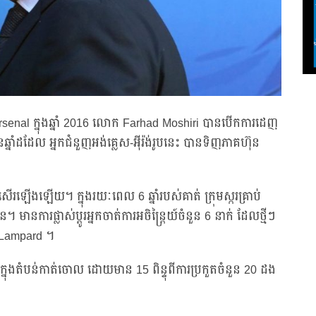
 Arsenal ក្នុងឆ្នាំ 2016 លោក Farhad Moshiri បានបើកការដេញ
ឆ្នាំដដែល អ្នកជំនួញអង់គ្លេស-អ៊ីរ៉ង់រូបនេះ បានទិញភាគហ៊ុន
្រសើរឡើងឡើយ។ ក្នុងរយៈពេល 6 ឆ្នាំរបស់គាត់ ក្រុមស្ករគ្រាប់
មានការផ្លាស់ប្ដូរអ្នកចាត់ការអចិន្ត្រៃយ៍ចំនួន 6 នាក់ ដែលថ្មីៗ
 Lampard ។
 ក្នុងតំបន់កាត់ចោល ដោយមាន 15 ពិន្ទុពីការប្រកួតចំនួន 20 ដង