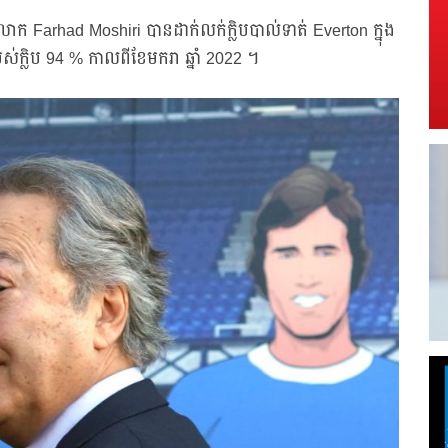
Farhad Moshiri បានដាក់លក់ក្លិបបាល់ទាត់ Everton ក្នុង
ស់ក្លិប 94 % កាលពីខែមករា ឆ្នាំ 2022 ។