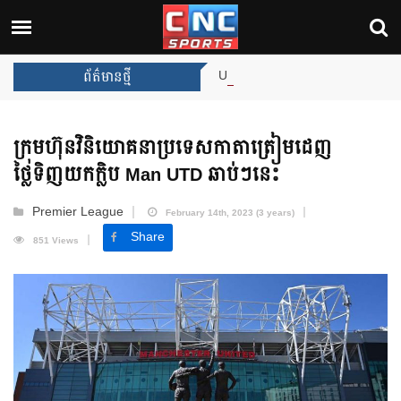
Unai Emery សន្យាថានឹងឈ្នះពានរង្
ព័ត៌មានថ្មី
ក្រុមហ៊ុនវិនិយោគនាប្រទេសកាតាត្រៀមដេញ
ថ្លៃទិញយកក្លិប Man UTD ឆាប់ៗនេះ
Premier League
February 14th, 2023 (3 years)
Share
851 Views