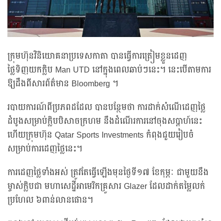
ក្រុមហ៊ុនវិនិយោគនាប្រទេសកាតា បានធ្វើការត្រៀមខ្លួនដេញ
ថ្លៃទិញយកក្លិប Man UTD នៅក្នុងពេលឆាប់ៗនេះ។ នេះបើតាមការ
ឱ្យដឹងពីសារព័ត៌មាន Bloomberg ។
របាយការណ៍ពីប្រភពដដែល បានបន្ថែមថា ការដាក់សំណើដេញថ្លៃ
ដំបូងសម្រាប់ក្លិបបិសាចក្រហម នឹងដំណើរការនៅចុងសប្តាហ៍នេះ
ហើយក្រុមហ៊ុន Qatar Sports Investments កំពុងជួយរៀបចំ
សម្រាប់ការដេញថ្លៃនេះ។
ការដេញថ្លៃទាំងអស់ ត្រូវតែធ្វើឡើងមុនថ្ងៃទី១៧ ខែកុម្ភៈ ជាមួយនឹង
ម្ចាស់ក្លិបជា មហាសេដ្ឋីអាមេរិកគ្រួសារ Glazer ដែលដាក់តម្លៃលក់
ប្រហែល ៦ពាន់លានផោន។