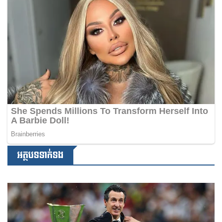
អត្ថបទទាក់ទង