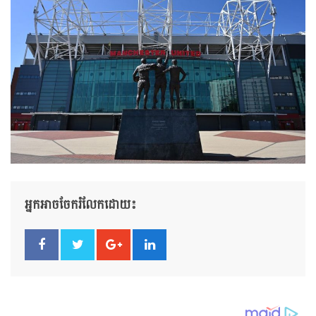
អ្នកអាចចែករំលែកដោយ៖