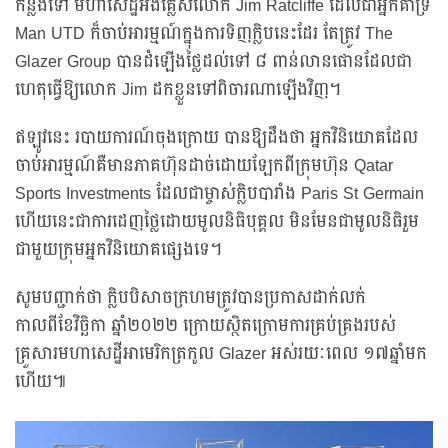
កន្លងទៅ មហាសេដ្ឋីអង់គ្លេសលោក Jim Ratcliffe ដែលជាអ្នកគាំទ្រ
Man UTD ក៏ចាប់អារម្មណ៍ក្នុងការទិញក្លិបនេះដែរ តែត្រូវ The
Glazer Group បានដំឡើងថ្លៃដល់ទៅ ៨ ពាន់លានផោនដែលជា
ហេតុធ្វើឱ្យលោក Jim ដកខ្លួនទៅពិចារណាឡើងវិញ។
ឥឡូវនេះ របាយការណ៍ចុងក្រោយ បានឱ្យដឹងថា អ្នកវិនិយោគដែល
ចាប់អារម្មណ៍គឺមានភាគហ៊ុនដាច់ដោយឡែកពីក្រុមហ៊ុន Qatar
Sports Investments ដែលជាម្ចាស់ក្លិបបារាំង Paris St Germain
ហើយនេះជាការដេញថ្លៃដោយមូលនិធិបុគ្គល មិនមែនជាមូលនិធិរួម
ជាមួយក្រុមអ្នកវិនិយោគផ្សេងទេ។
សូមបញ្ជាក់ថា ក្លិបបិសាចក្រហមត្រូវបានប្រកាសដាក់លក់
កាលពីខែវិច្ឆិកា ឆ្នាំ២០២២ ក្រោយស្ថិតក្រោមការគ្រប់គ្រងរបស់
គ្រួសារមហាសេដ្ឋីអាមេរិកត្រកូល Glazer អស់រយៈពេល ១៧ឆ្នាំមក
ហើយ៕