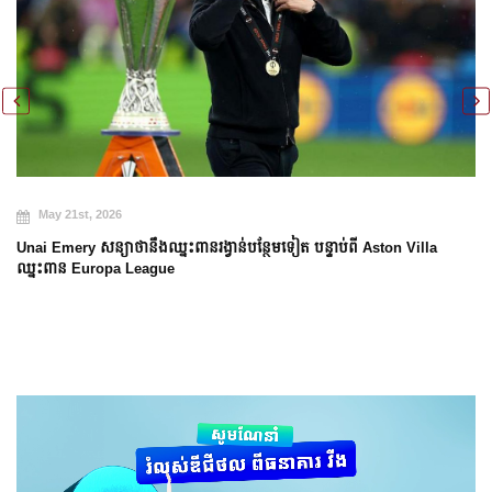
May 20th, 2026
Arsenal បញ្ចប់ការរង់ចាំ ២២ ឆ្នាំ ដើម្បីឈ្នះពាន Premier League
 Villa