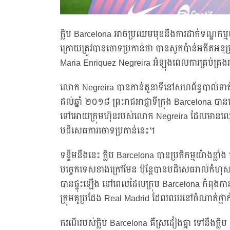
ក្លិប Barcelona អាចប្រឈមមុខនឹងការដាក់ទណ្ឌកម្មយ៉ា
ក្រោយត្រូវបានចោទប្រកាន់ថា បានសូកប៉ាន់អតីតអន
Maria Enriquez Negreira អំឡុងពេលការគ្រប់គ្រ
លោក Negreira បានកាន់តួនាទីនៅសហព័ន្ធបាល់ទាត់អ
ដល់ឆ្នាំ ២០១៨ ព្រះរាជអាជ្ញាទីក្រុង Barcelona បាន
ទៅអោយក្រុមហ៊ុនរបស់លោក Negreira ដែលមានឈ្មោះ
បដិសេធការចោទប្រកាន់នេះ។
ទន្ទឹមនឹងនេះ ក្លិប Barcelona បានប្រតិកម្មយ៉ាងខ្លា
បច្ចេកទេសខាងក្រៅមែន ប៉ុន្តែបានបដិសេធរាល់កំហុ
បានផ្ទុះឡើង នៅពេលដែលក្រុម Barcelona កំពុងកាន់
ក្រុមគូប្រជែង Real Madrid ដែលឈរនៅចំណាត់ថ្ន
ករណីរបស់ក្លិប Barcelona គឺស្រដៀងគ្នា ទៅនឹងក្លិប