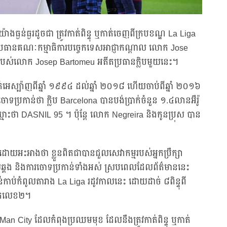
ងធ្ងន់ធ្ងរដូចជា ត្រូវកាត់ពិន្ទុ ឬកាត់ចេញពីក្របខណ្ឌ La Liga
ុប្រធានគណៈកម្មាធិការបច្ចេកទេសអាជ្ញាកណ្តាល លោក Jose
ងរបស់លោក Josep Bartomeu អតីតប្រធានក្លិបមួយនេះ។
េស្ប៉ាញពីឆ្នាំ ១៩៩៤ ដល់ឆ្នាំ ២០១៨ ហើយចាប់ពីឆ្នាំ ២០១៦
ចោទប្រកាន់ថា ក្លិប Barcelona បានបង់ប្រាក់ចំនួន ១.៤លានអឺរ៉ូ
ថា DASNIL 95 ។ ប៉ុន្តែ លោក Negreira និងកូនប្រុស បាន
ំង ដោយអះអាងថា ខ្លួនពិតជាបានជួលសេវាកម្មរបស់អ្នកប្រឹក្សា
សឆ្គង និងការចោទប្រកាន់ទាំងអស់ ស្របពេលដែលព័ត៌មាននេះ
កាប់កំពូលតារាង La Liga រដូវកាលនេះ ដោយដាច់ ៨ពិន្ទុពី
ាក់លេខ២។
 Man City ដែលកំពុងប្រឈមមុខ ដែលនឹងត្រូវកាត់ពិន្ទុ ឬកាត់