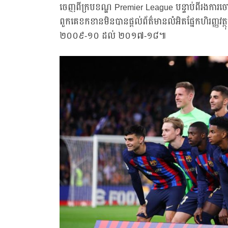
ចេញពីក្របខណ្ឌ Premier League បន្ទាប់ពីរងការច
ពួកគេខកខានមិនបានផ្តល់ព័ត៌មានលំអិតផ្នែកហិរញ្ញវត្ថ
២០០៩-១០ ដល់ ២០១៧-១៨៕