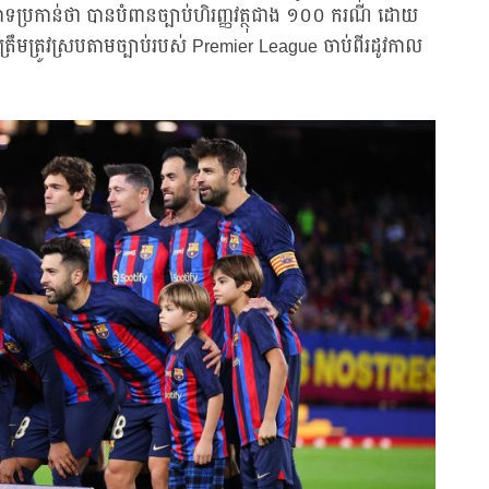
ោទប្រកាន់ថា បានបំពានច្បាប់ហិរញ្ញវត្ថុជាង ១០០ ករណី ដោយ
ុត្រឹមត្រូវស្របតាមច្បាប់របស់ Premier League ចាប់ពីរដូវកាល