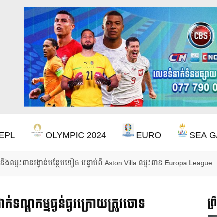
EPL
OLYMPIC 2024
EURO
SEA G
ចាំ ២២ ឆ្នាំ ដើម្បីឈ្នះពាន Premier League
ទណ្ឌកម្មធ្ងន់ធ្ងរក្រោយត្រូវចោទ
ព្