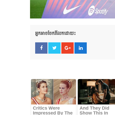
អ្នកអាចចែករំលែកដោយ៖