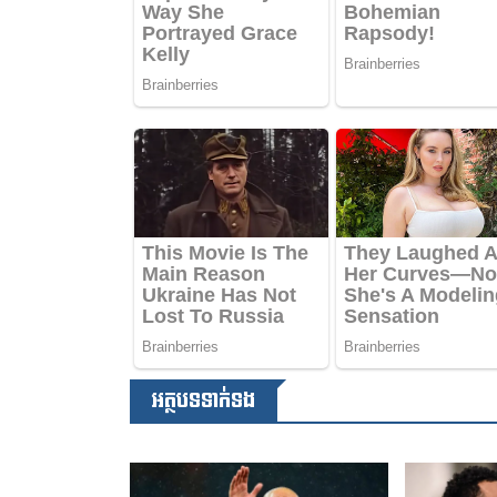
អត្ថបទទាក់ទង