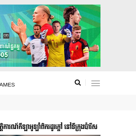
AMES
រឹត្តិការណ៍កីឡាអូឡាំពិករដូវក្ដៅ នៅទីក្រុងប៉ារីស