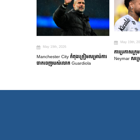
May 19th, 2
May 19th, 2026
២ ឆ្នាំ ដើម្បី
ការប្រកាសក្រុ
Manchester City កំពុងត្រៀមសម្រាប់ការ
gue
Neymar សម្រេ
ចាកចេញរបស់លោក Guardiola