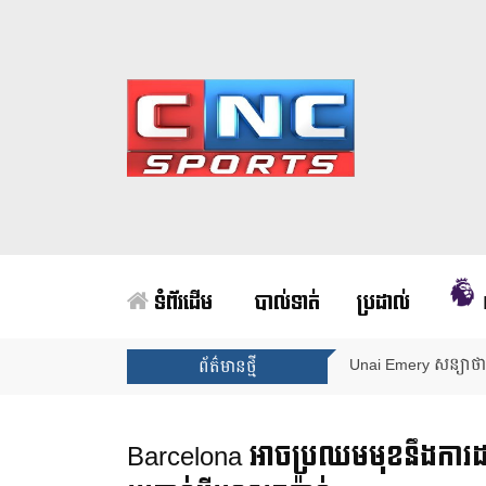
ទំព័រដើម
បាល់ទាត់
ប្រដាល់
Arsenal បញ្ចប់ការរង់
ព័ត៌មានថ្មី
Barcelona អាចប្រឈមមុខនឹងការដាក់