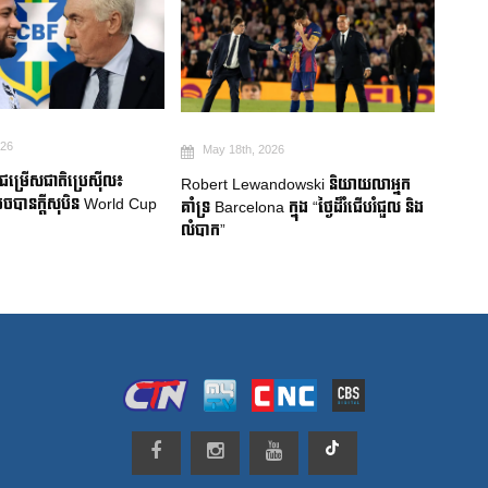
026
May 18th, 2026
Ma
មជម្រើសជាតិប្រេស៊ីល៖
Robert Lewandowski និយាយលាអ្នក
Mitom
ចបានក្តីសុបិន World Cup
គាំទ្រ Barcelona ក្នុង “ថ្ងៃដ៏រំជើបរំជួល និង
ជប៉ុន
លំបាក”
របួសស