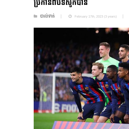
ប្រកាន់ពីបទសូកប៉ាន់
បាល់ទាត់
February 17th, 2023 (3 years)