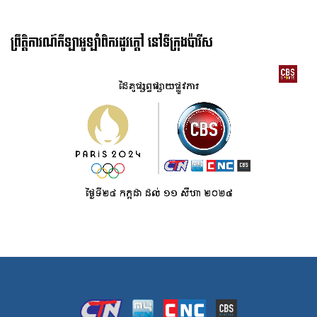
ព្រឹត្តិការណ៍កីឡាអូឡាំពិករដូវក្ដៅ នៅទីក្រុងប៉ារីស