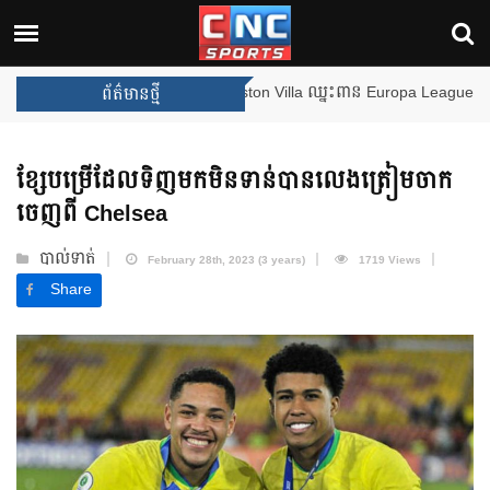
ងឈ្នះពានរង្វាន់បន្ថែមទៀត បន្ទាប់ពី Aston Villa ឈ្នះពាន Europa League
ព័ត៌មានថ្មី
ខ្សែបម្រើដែលទិញមកមិនទាន់បានលេងត្រៀមចាក
ចេញពី Chelsea
បាល់ទាត់
February 28th, 2023 (3 years)
1719 Views
Share