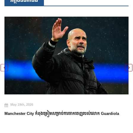
អត្ថបទទាក់ទង
May 19th, 2026
Manchester City កំពុងត្រៀមសម្រាប់ការចាកចេញរបស់លោក Guardiola