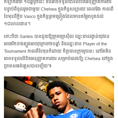
កីឡាករវ័យ ១៨ឆ្នាំរូបនេះ មិនអាចទទួលបានលិខិតអនុញ្ញាតការងារ
បន្ទាប់ពីចូលរួមជាមួយ Chelsea ក្នុងកិច្ចសន្យារយៈពេលវែង កាលពី
ខែមុនពីក្លិប Vasco ក្នុងកិច្ចព្រមព្រៀងដែលមានតម្លៃរហូតដល់
១៨លានផោន។
ទោះបីជា Santos បានជួយឱ្យក្រុមប្រេស៊ីល ឈ្នះពានរង្វាន់យុវជន
អាមេរិកខាងត្បូងអាយុក្រោម២០ឆ្នាំ និងឈ្នះពាន Player of the
Tournament កាលពីខែមុនក៏ដោយ ក៏ប្រធានក្រុមរូបនេះ នៅតែមិន
អាចទទួលលិខិតអនុញ្ញាតការងារ សម្រាប់លេងឱ្យ Chelsea នៅក្នុង
ប្រទេសអង់គ្លេសបានឡើយ៕