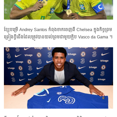
ខ្សែបម្រើ Andrey Santos កំពុងចាកចេញពី Chelsea ក្នុងកិច្ចព្រម
ព្រៀងខ្ចីជើងដែលត្រូវបានយល់ព្រមជាមួយក្លិប Vasco da Gama ។