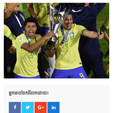
អ្នកអាចចែករំលែកដោយ៖