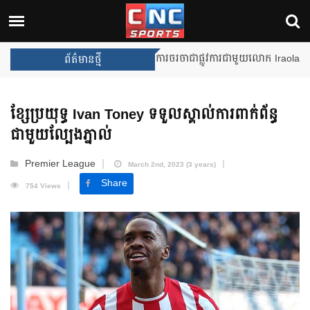
Unai Emery សន្យាថានឹងឈ្នះពានរង្
ព័ត៌មានថ្មី
ខ្សែប្រយុទ្ធ Ivan Toney ទទួលស្គាល់ការពាក់ព័ន្ធ
ជាមួយល្បែងភ្នាល់
Premier League
March 2nd, 2023 (3 years)
Share
754 Views