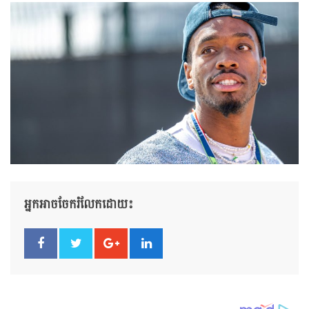
អ្នកអាចចែករំលែកដោយ៖