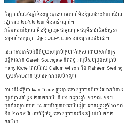
កីឡាករវ័យ២៦ឆ្នាំទំនងត្រូវបានហាមឃាត់មិនឱ្យលេងនៅពេលដែល
រដូវកាល ២០២២-២៣ មិនទាន់បញ្ចប់។
វាក៏អាចរារាំងរូបគេមិនឱ្យចូលរួមជាមួយក្រុមជម្រើសជាតិអង់គ្លេស
សម្រាប់ការប្រកួត ជម្រុះ UEFA Euro នាខែក្រោយផងដែរ។
នេះជាការបាត់បង់ដ៏ធំមួយសម្រាប់ក្រុមអង់គ្លេស ដោយសារតែគ្រូ
បង្វឹកលោក Gareth Southgate កំពុងខ្វះជម្រើសបម្រុងសម្រាប់
Harry Kane ពេលដែល Callum Wilson និង Raheem Sterling
របួសទាំង២នាក់ ឬមានគុណផលមិនល្អ។
កាលពីខែវិច្ឆិកា Ivan Toney ត្រូវបានចោទប្រកាន់ពីបទរំលោភបំពាន
ច្បាប់ភ្នាល់ចំនួន ២៣២ករណី ពី FA ចន្លោះឆ្នាំ ២០១៧-២១។
មួយខែក្រោយមក FA រកឃើញ៣០ករណីទៀត នៅចន្លោះឆ្នាំ២០១៧
និង ២០១៩ ដែលនាំឱ្យចំនួនចោទប្រកាន់កើនឡើងដល់ ២៦២
ករណី។