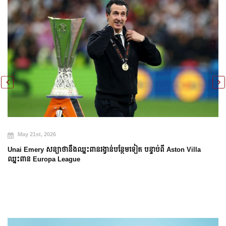
May 21st, 2026
Ars
Unai Emery សន្យាថានឹងឈ្នះពានរង្វាន់បន្ថែមទៀត បន្ទាប់ពី Aston Villa
ឈ្នះពាន Europa League