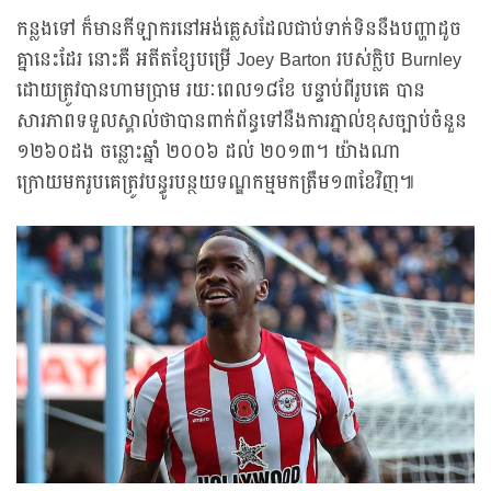
កន្លងទៅ ក៏មានកីឡាករនៅអង់គ្លេសដែលជាប់ទាក់ទិននឹងបញ្ហាដូច
គ្នានេះដែរ នោះគឺ អតីតខ្សែបម្រើ Joey Barton របស់ក្លិប Burnley
ដោយត្រូវបានហាមប្រាម រយៈពេល១៨ខែ បន្ទាប់ពីរូបគេ បាន
សារភាពទទួលស្គាល់ថាបានពាក់ព័ន្ធទៅនឹងការភ្នាល់ខុសច្បាប់ចំនួន
១២៦០ដង ចន្លោះឆ្នាំ ២០០៦ ដល់ ២០១៣។ យ៉ាងណា
ក្រោយមករូបគេត្រូវបន្ធូរបន្ថយទណ្ឌកម្មមកត្រឹម១៣ខែវិញ៕