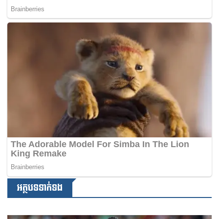
អត្ថបទទាក់ទង