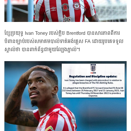
ខ្សែប្រយុទ្ធ Ivan Toney របស់ក្លិប Brentford បានសារភាពពីការ
បំពានច្បាប់របស់សមាគមបាល់ទាត់អង់គ្លេស FA ដោយរូបគេទទួល
ស្គាល់ថា បានពាក់ព័ន្ធជាមួយល្បែងភ្នាល់។