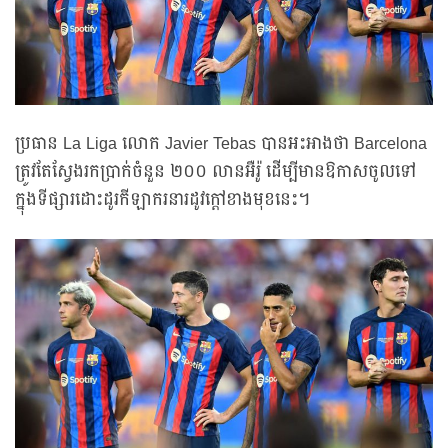
ប្រធាន La Liga លោក Javier Tebas បានអះអាងថា Barcelona
ត្រូវតែស្វែងរកប្រាក់ចំនួន ២០០ លានអឺរ៉ូ ដើម្បីមានឱកាសចូលទៅ
ក្នុងទីផ្សារដោះដូរកីឡាករនារដូវក្តៅខាងមុខនេះ។