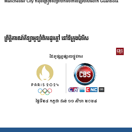
ity កំពុងត្រៀមសម្រាប់ការចាកចេញរបស់លោក Guardiola
ព្រឹត្តិការណ៍កីឡាអូឡាំពិករដូវក្ដៅ នៅទីក្រុងប៉ារីស