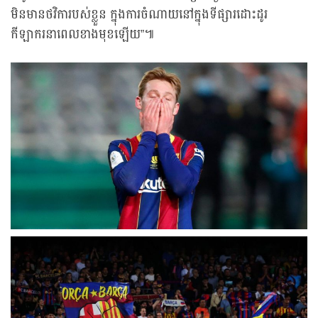
មិនមានថវិការបស់ខ្លួន ក្នុងការចំណាយនៅក្នុងទីផ្សារដោះដូរ
កីឡាករនាពេលខាងមុខឡើយ”៕