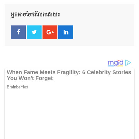
អ្នកអាចចែករំលែកដោយ៖