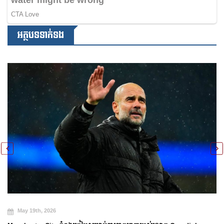
អត្ថបទទាក់ទង
May 19th, 202
026
ការប្រកាសក្រុមជម
Cup