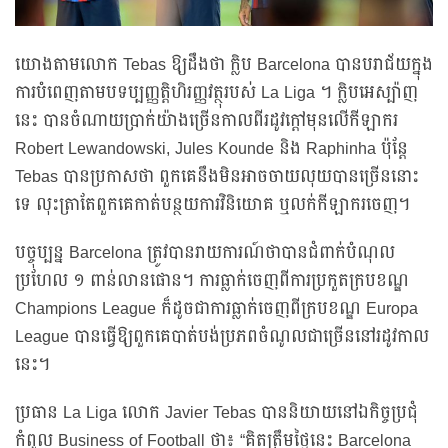
យោងតាមលោក Tebas ឱ្យដឹងថា ក្លិប Barcelona បានបរាជ័យក្នុង
ការបំពេញតាមបទប្បញ្ញត្តិហិរញ្ញវត្ថុរបស់ La Liga ។ ក្លិបអេស្ប៉ាញ
នេះ បានចំណាយប្រាក់យ៉ាងច្រើនកាលពីរដូវក្តៅមុនលើកីឡាករ
Robert Lewandowski, Jules Kounde និង Raphinha ប៉ុន្តែ
Tebas បានប្រកាសថា ពួកគេនឹងមិនអាចចាយលុយបានច្រើននោះ
ទេ លុះត្រាតែពួកគេកាត់បន្ថយការវិនិយោគ ឬលក់កីឡាករចេញ។
បច្ចុប្បន្ន Barcelona ត្រូវបានរាយការណ៍ថាបានជំពាក់បំណុល
ប្រហែល ១ ពាន់លានផោន។ ការធ្លាក់ចេញពីការប្រកួតក្របខណ្ឌ
Champions League ក៏ដូចជាការធ្លាក់ចេញពីក្របខណ្ឌ Europa
League បានធ្វើឱ្យពួកគេបាត់បង់ប្រភពចំណូលជាច្រើននៅរដូវកាល
នេះ។
ប្រធាន La Liga លោក Javier Tebas បាននិយាយនៅឯកិច្ចប្រជុំ
កំពូល Business of Football ថា៖ “គិតត្រឹមថ្ងៃនេះ Barcelona