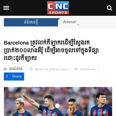
Arsenal បញ្ចប់ការរង់ចាំ ២២ ឆ្នាំ 
ព័ត៌មានថ្មី
Barcelona ត្រូវលក់កីឡាករដើម្បីស្វែងរក
ប្រាក់២០០លានអឺរ៉ូ ដើម្បីអាចចូលទៅក្នុងទីផ្សា
រដោះដូរកីឡាករ
បាល់ទាត់
March 3rd, 2023 (3 years)
1218 Views
Share