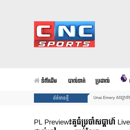
ទំព័រដើម
បាល់ទាត់
ប្រដាល់
Unai Emery សន្យាថាន
ព័ត៌មានថ្មី
PL Preview៖គូធំប្រចាំសប្ដាហ៍ Liv