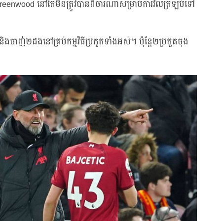
eenwood នៅតែមិនត្រូវបានពិចារណាសម្រាប់ការវិលត្រឡប់ទៅ
 និងចាញ់២ដងនៅគ្រប់កម្មវិធីប្រកួតទាំងអស់។ ប៉ុន្តែ២ប្រកួតចុង