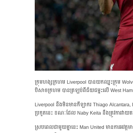
ក្រុមហង្សក្រហម Liverpool បានយកឈ្នះក្រុម W
បិសាចក្រហម បានត្រឡប់ពីជ័យជម្នះលើ West Ham 
Liverpool នឹងមិនមានកីឡាករ Thiago Alcantara,
ប្រកួតនេះ ខណៈដែល Naby Keita នឹងត្រូវការវាយត
ស្របពេលជាមួយគ្នានេះ Man United មានការអវត្ដម