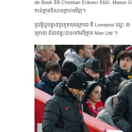
de Beek និង Christian Eriksen ខណៈ Mason Gr
កាន់ក្រុមបិសាចក្រហមវិញ។
ប្រវត្តិជួបគ្នា៥ប្រកួតចុងក្រោយ គឺ Liverpool ឈ្នះ ៣
ក្រោយ ជ័យជម្នះបានទៅលើក្រុម Man Utd ។