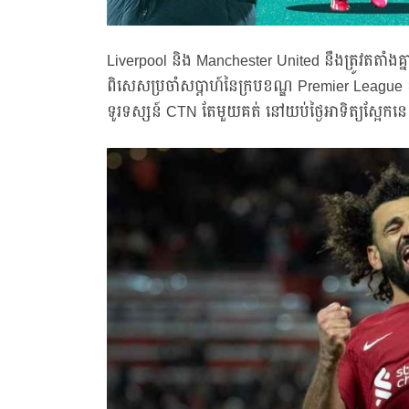
Liverpool និង Manchester United នឹងត្រូវតតាំងគ្
ពិសេសប្រចាំសប្ដាហ៍នៃក្របខណ្ឌ Premier League 
ទូរទស្សន៍ CTN តែមួយគត់ នៅយប់ថ្ងៃអាទិត្យស្អែ