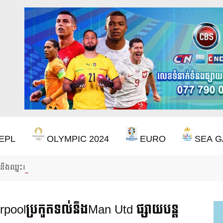
EPL
OLYMPIC 2024
EURO
SEA G
ឹងឈ្នះពានរង្វាន់បន្ថែមទៀត បន្ទាប់ពី Aston Villa ឈ្នះពាន Europa League
erpoolប្រកួតទល់នឹងMan Utd ផ្សាយបន្ត