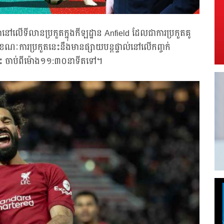
នានៅលើទីលានប្រកួតក្នុងកីឡដ្ឋាន Anfield ដែលជាការប្រកួតគូ
ខណៈការប្រកួតនេះនឹងមានផ្សាយបន្តផ្ទាល់នៅលើកញ្ចក់
កនេះ ចាប់ពីម៉ោង១១:៣០នាទីតទៅ។