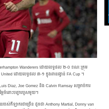
olverhampton Wanderers ដោយលទ្ធផល ២-០ ខណៈក្រុម
United ដោយលទ្ធផល ៣-១ ក្នុងពានរង្វាន់ FA Cup ។
 Luis Diaz, Joe Gomez និង Calvin Ramsay សម្រាប់ការ
ម្លៃចំពោះបញ្ហារបួសមួយ។
ានរបស់កីឡាករជាច្រើន ដូចជា Anthony Martial, Donny van