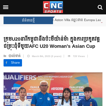
ងឈ្នះពានរង្វាន់បន្ថែមទៀត បន្ទាប់ពី Aston Villa ឈ្នះពាន Europa League
ព័ត៌មានថ្មី
ក្រុមU20នារីកម្ពុជានឹងប៉ះមីយ៉ាន់ម៉ា ក្នុងការប្រកួតវគ្គ
ជម្រុះជុំទីមួយAFC U20 Woman’s Asian Cup
បាល់ទាត់
March 8th, 2023 (3 years)
720 Views
Share