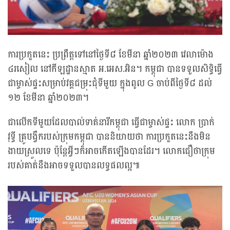
ការប្រកួតនេះ ប្រព្រឹត្តទៅនៅថ្ងៃទី៨ ខែមីនា ឆ្នាំ២០២៣ វេលាម៉ោង
៤រសៀល នៅកីឡដ្ឋានស្មាត អ.អេស.អិន។ កម្ពុជា បានទទួលសិទ្ធិធ្វើ
ជាម្ចាស់ផ្ទះសម្រាប់វគ្គជម្រុះជុំទីមួយ ក្នុងពូល G ចាប់ពីថ្ងៃទី៨ ដល់
១២ ខែមីនា ឆ្នាំ២០២៣។
ជាលើកទីមួយដែលបាល់ទាត់នារីកម្ពុជា ធ្វើជាម្ចាស់ផ្ទះ លោក ប្រាក់
វុទ្ធី គ្រូបង្វឹករបស់ក្រុមកម្ពុជា បាននិយាយថា ការប្រកួតនេះនឹងមិន
ងាយស្រួលទេ ប៉ុន្តែអ្វីៗក៏អាចកើតឡើងបានដែរ។ លោកជឿថាក្រុម
របស់គាត់នឹងអាចទទួលបានលទ្ធផលល្អ៕