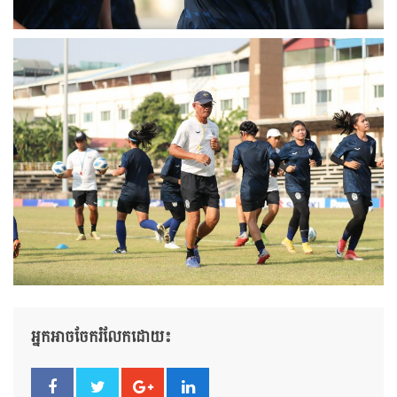
អ្នកអាចចែករំលែកដោយ៖