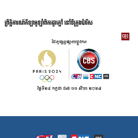
ព្រឹត្តិការណ៍កីឡាអូឡាំពិករដូវក្ដៅ នៅទីក្រុងប៉ារីស