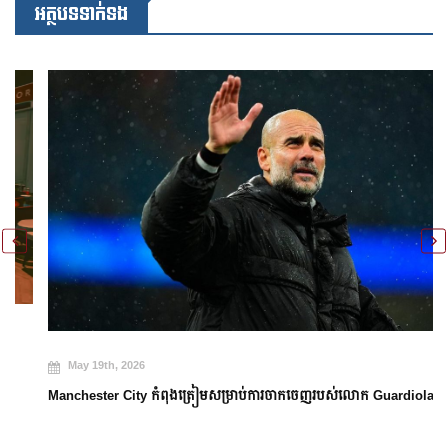
អត្ថបទទាក់ទង
May 19th, 2026
Manchester City កំពុងត្រៀមសម្រាប់ការចាកចេញរបស់លោក Guardiola