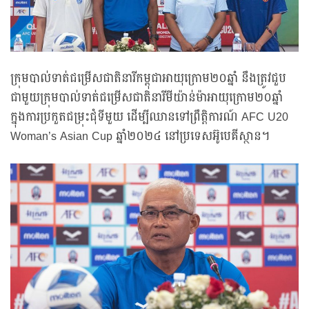
ក្រុមបាល់ទាត់ជម្រើសជាតិនារីកម្ពុជាអាយុក្រោម២០ឆ្នាំ នឹងត្រូវជួប
ជាមួយក្រុមបាល់ទាត់ជម្រើសជាតិនារីមីយ៉ាន់ម៉ាអាយុក្រោម២០ឆ្នាំ
ក្នុងការប្រកួតជម្រុះជុំទីមួយ ដើម្បីឈានទៅព្រឹត្តិការណ៍ AFC U20
Woman’s Asian Cup ឆ្នាំ២០២៤ នៅប្រទេសអ៊ូបេគីស្ថាន។