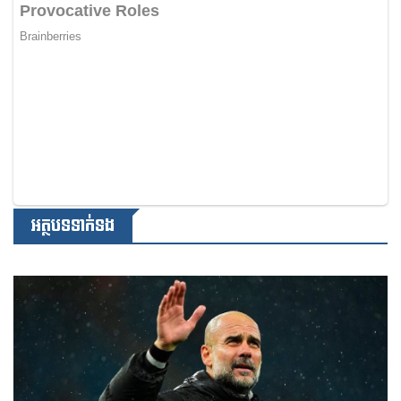
អត្ថបទទាក់ទង