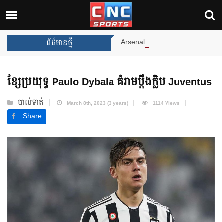
Arsenal បញ្ចប់ការរង់ចាំ ២២ ឆ្នាំ 
ព័ត៌មានថ្មី
ខ្សែប្រយុទ្ធ Paulo Dybala គំរាមប្តឹងក្លិប Juventus
បាល់ទាត់
March 8th, 2023 (3 years)
1114 Views
Share