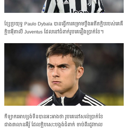
ខ្សែប្រយុទ្ធ Paulo Dybala បានធ្វើការគម្រាមប្តឹងអតីតក្លិបរបស់គេគឺ
ក្លិបអ៊ីតាលី Juventus ដែលនៅជំពាក់រូបគេរឿងប្រាក់ខែ។
កីឡាករអាហ្សង់ទីនបានអះអាងថា រូបគេនៅសល់ប្រាក់ខែ
ជាង៣លានអឺរ៉ូ ដែលក្លិបសេះបង្កង់ជំពាក់ ចាប់ពីរដូវកាល