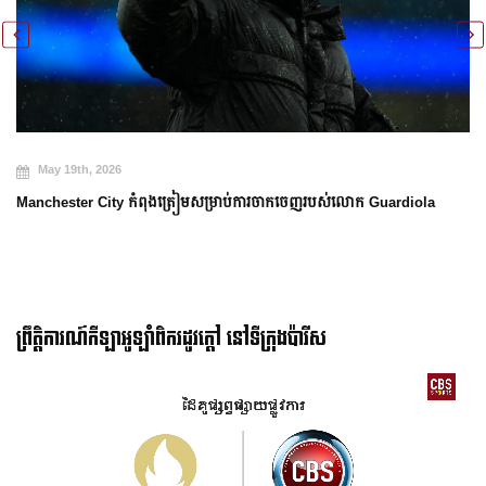
May 19th, 2026
ការប្រកាសក្រុមជម្រើសជាតិប
Cup
ត្រៀមសម្រាប់ការចាកចេញរបស់លោក Guardiola
ព្រឹត្តិការណ៍កីឡាអូឡាំពិករដូវក្ដៅ នៅទីក្រុងប៉ារីស