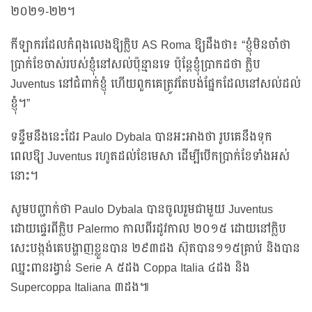
២០២១-២២។
កីឡាករដែលកំពុងលេងឱ្យក្លិប AS Roma ឱ្យដឹងថា៖ “ខ្ញុំមិនចាំថា
ប្រាក់ខែចាស់របស់ខ្ញុំនៅសល់ប៉ុន្មានទេ ប៉ុន្តែខ្ញុំប្រាកដថា ក្លិប
Juventus នៅជំពាក់ខ្ញុំ ហើយពួកគេត្រូវតែបង់ផ្នែកដែលនៅសល់ដល់
ខ្ញុំ។”
ទន្ទឹមនឹងនេះដែរ Paulo Dybala បានអះអាងថា រូបគេនឹងទុក
ពេលឱ្យ Juventus រហូតដល់ខែមេសា ដើម្បីបើកប្រាក់ខែទាំងអស់
នោះ។
សូមបញ្ជាក់ថា Paulo Dybala បានចូលរួមជាមួយ Juventus
ដោយផ្ទេរពីក្លិប Palermo កាលពីរដូវកាល ២០១៥ ដោយនៅក្លិប
សេះបង្កង់គេបង្ហាញខ្លួនបាន ២៩៣ដង ស៊ុតបាន១១៥គ្រាប់ និងបាន
ឈ្នះពានរង្វាន់ Serie A ៥ដង Coppa Italia ៤ដង និង
Supercoppa Italiana ៣ដង៕