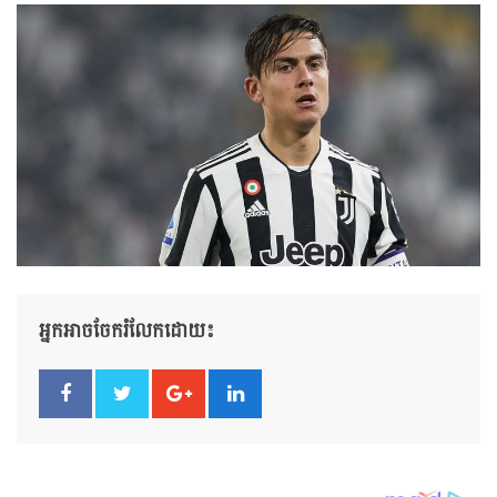
អ្នកអាចចែករំលែកដោយ៖