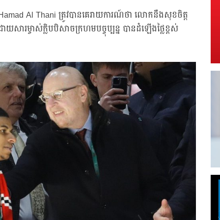
 Hamad Al Thani ត្រូវបានគេរាយការណ៍ថា លោកនឹងសុខចិត្ត
សារម្ចាស់ក្លិបបិសាចក្រហមបច្ចុប្បន្ន បានដំឡើងថ្លៃខ្ពស់