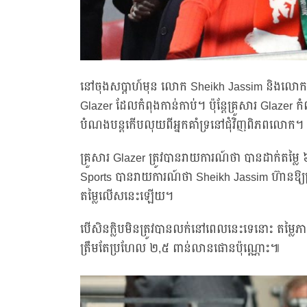
នៅចុងសប្តាហ៍មុន លោក Sheikh Jassim និងលោក Sir
Glazer ដែលកំពុងកាន់កាប់។ ប៉ុន្តែគ្រួសារ Glazer ក
បំណងបន្តកើបលុយពីអ្នកគាំទ្រនៅជុំវិញពិភពលោក។
គ្រួសារ Glazer ត្រូវបានរាយការណ៍ថា បានដាក់តម្លៃ
Sports បានរាយការណ៍ថា Sheikh Jassim ហ៊ានឱ្យត
តម្លៃលើសនេះឡើយ។
បើសិនក្លិបមិនត្រូវបានលក់នៅពេលនេះទេនោះ តម្លៃភ
ត្រឹមតែប្រហែល ២,៥ ពាន់លានផោនប៉ុណ្ណោះ៕