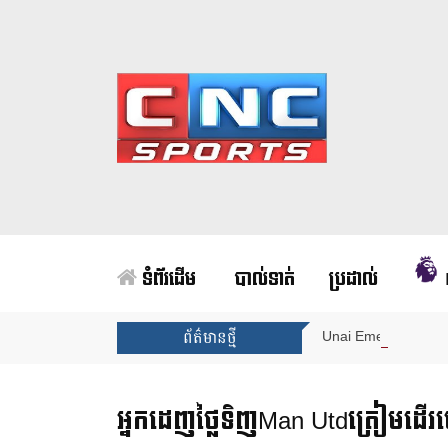
ទំព័រដើម
បាល់ទាត់
ប្រដាល់
Unai Emery សន្យាថាន
ព័ត៌មានថ្មី
អ្នកដេញថ្លៃទិញMan Utdត្រៀមដើរចេញ 