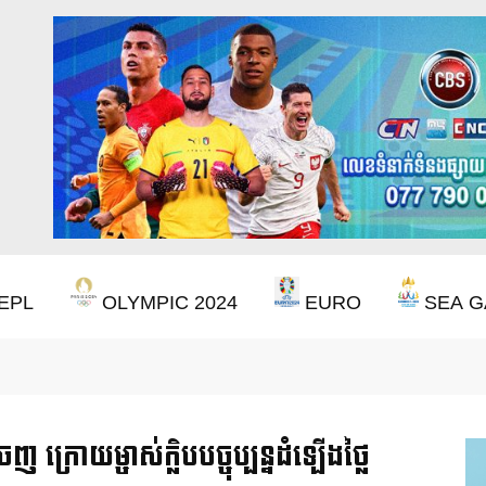
EPL
OLYMPIC 2024
EURO
SEA G
ឹងឈ្នះពានរង្វាន់បន្ថែមទៀត បន្ទាប់ពី Aston Villa ឈ្នះពាន Europa League
ក្រោយម្ចាស់ក្លិបបច្ចុប្បន្នដំឡើងថ្លៃ