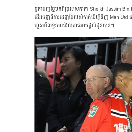
អ្នកដេញថ្លៃមកពីប្រទេសកាតា Sheikh Jassim Bin
ដើរចេញពីការដេញថ្លៃរបស់គាត់ដើម្បីទិញ Man Utd ដោយ
ហួសពីលទ្ធភាពដែលគាត់អាចផ្ដល់ជូនបាន។