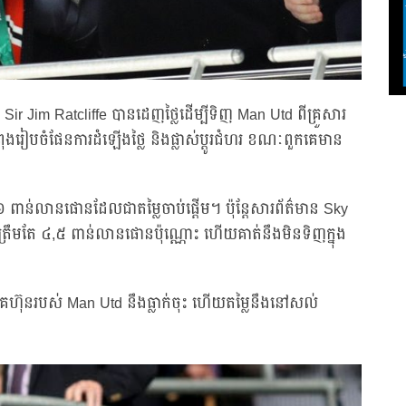
 Jim Ratcliffe បានដេញថ្លៃដើម្បីទិញ Man Utd ពីគ្រួសារ
ំពុងរៀបចំផែនការដំឡើងថ្លៃ និងផ្លាស់ប្ដូរជំហរ ខណៈពួកគេមាន
 ៦ ពាន់លានផោនដែលជាតម្លៃចាប់ផ្ដើម។ ប៉ុន្តែសារព័ត៌មាន Sky
្រឹមតែ ៤,៥ ពាន់លានផោនប៉ុណ្ណោះ ហើយគាត់នឹងមិនទិញក្នុង
ាគហ៊ុនរបស់ Man Utd នឹងធ្លាក់ចុះ ហើយតម្លៃនឹងនៅសល់