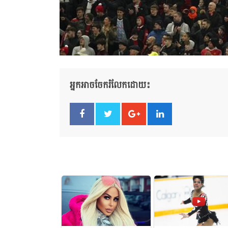
អ្នកអាចចែករំលែកដោយ៖